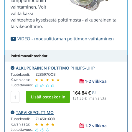
lamppumoduulin
vaihtaminen. Voit
valita kaksi
vaihtoehtoa kyseisestä polttimosta - alkuperäinen tai
tarvikepolttimo.
VIDEO - moduulittoman polttimon vaihtaminen
Polttimovaihtoehdot
ALKUPERÄINEN POLTTIMO
PHILIPS-UHP
Tuotekoodi:
Z28597OOB
Kuvanlaatu:
1-2 viikkoa
Luotettavuus:
164,84 €
[1]
131,35
€ ilman alv:tä
TARVIKEPOLTTIMO
Tuotekoodi:
Z145016OB
Kuvanlaatu:
1-2 viikkoa
Luotettavuus: