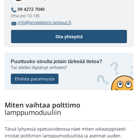
09 4272 7040
(ma-pe:10-18)
info@projektorit-lamput.fi
Ota yhteyttä
Puuttuuko sinulta jotain tärkeää tietoa?
Tai oletko löytänyt virheen?
Ehdota parannusta
Miten vaihtaa polttimo
lamppumoduuliin
Tässä lyhyessä opetusvideossa näet miten oikeaoppisesti
irroitat polttimon lamppumoduulista ja asennat uuden