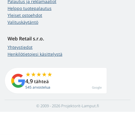
Palautus ja reklamaatiot
Helppo tuotepalautus
Yleiset ostoehdot
Valituskäytäntö
Web Retail s.r.o.
Yhteystiedot
Henkilötietojesi käsittelystä
4,9
tähteä
545 arvostelua
Google
© 2009 - 2026 Projektorit-Lamput.fi