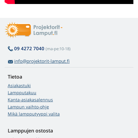
09 4272 7040
(ma-pe:10-18)
info@projektorit-lamput.fi
Tietoa
Asiakastuki
Lampputakuu
Kanta-asiakasalennus
Lampun vaihto-ohje
Mikä lampputyyppi valita
Lamppujen ostosta