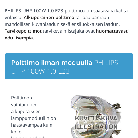
PHILIPS-UHP 100W 1.0 E23-polttimoa on saatavana kahta
erilaista.
Alkuperäinen polttimo
tarjoaa parhaan
mahdollisen kuvanlaadun sekä ensiluokkaisen laadun.
Tarvikepolttimot
tarvikevalmistajalta ovat
huomattavasti
edullisempia
.
Polttimo ilman moduulia
PHILIPS-
UHP 100W 1.0 E23
Polttimon
vaihtaminen
alkuperäiseen
lamppumoduuliin on
haastavampaa kuin
koko