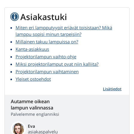
Asiakastuki
Miten eri lampputyypit eriävät toisistaan? Mikä
lamppu sopisi minun tarpeisiin?
Millainen takuu lampuissa on?
Kanta-asiakkuus
Projektorilampun vaihto-ohje
Miksi projektorilamput ovat niin kalliita?
Projektorilampun vaihtaminen
Yleiset ostoehdot
Lisätiedot
Autamme oikean
lampun valinnassa
Palvelemme englanniksi
Eva
asiakaspalvelu