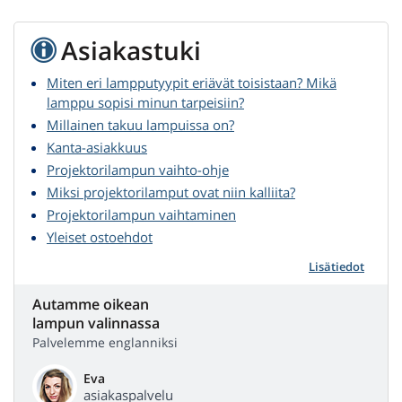
Asiakastuki
Miten eri lampputyypit eriävät toisistaan? Mikä
lamppu sopisi minun tarpeisiin?
Millainen takuu lampuissa on?
Kanta-asiakkuus
Projektorilampun vaihto-ohje
Miksi projektorilamput ovat niin kalliita?
Projektorilampun vaihtaminen
Yleiset ostoehdot
Lisätiedot
Autamme oikean
lampun valinnassa
Palvelemme englanniksi
Eva
asiakaspalvelu