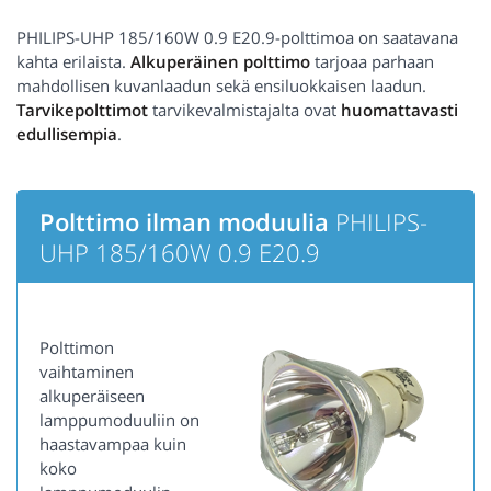
PHILIPS-UHP 185/160W 0.9 E20.9-polttimoa on saatavana
kahta erilaista.
Alkuperäinen polttimo
tarjoaa parhaan
mahdollisen kuvanlaadun sekä ensiluokkaisen laadun.
Tarvikepolttimot
tarvikevalmistajalta ovat
huomattavasti
edullisempia
.
Polttimo ilman moduulia
PHILIPS-
UHP 185/160W 0.9 E20.9
Polttimon
vaihtaminen
alkuperäiseen
lamppumoduuliin on
haastavampaa kuin
koko