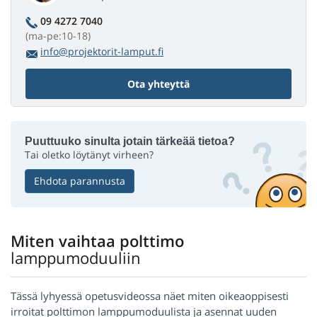
09 4272 7040
(ma-pe:10-18)
info@projektorit-lamput.fi
Ota yhteyttä
Puuttuuko sinulta jotain tärkeää tietoa?
Tai oletko löytänyt virheen?
Ehdota parannusta
Miten vaihtaa polttimo
lamppumoduuliin
Tässä lyhyessä opetusvideossa näet miten oikeaoppisesti
irroitat polttimon lamppumoduulista ja asennat uuden