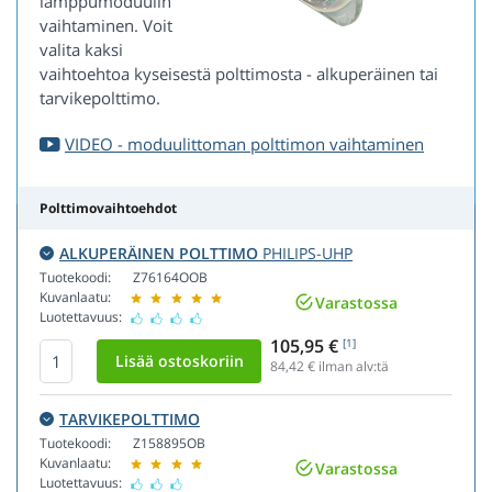
lamppumoduulin
vaihtaminen. Voit
valita kaksi
vaihtoehtoa kyseisestä polttimosta - alkuperäinen tai
tarvikepolttimo.
VIDEO - moduulittoman polttimon vaihtaminen
Polttimovaihtoehdot
ALKUPERÄINEN POLTTIMO
PHILIPS-UHP
Tuotekoodi:
Z76164OOB
Kuvanlaatu:
Varastossa
Luotettavuus:
105,95 €
[1]
84,42
€ ilman alv:tä
TARVIKEPOLTTIMO
Tuotekoodi:
Z158895OB
Kuvanlaatu:
Varastossa
Luotettavuus: