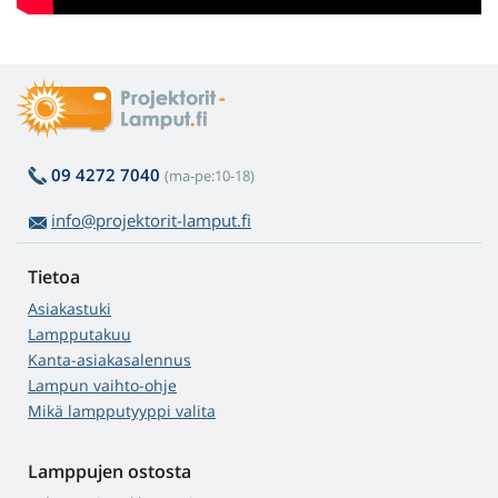
09 4272 7040
(ma-pe:10-18)
info@projektorit-lamput.fi
Tietoa
Asiakastuki
Lampputakuu
Kanta-asiakasalennus
Lampun vaihto-ohje
Mikä lampputyyppi valita
Lamppujen ostosta