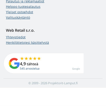
Palautus ja reklamaatiot
Helppo tuotepalautus
Yleiset ostoehdot
Valituskäytäntö
Web Retail s.r.o.
Yhteystiedot
Henkilötietojesi käsittelystä
4,9
tähteä
545 arvostelua
Google
© 2009 - 2026 Projektorit-Lamput.fi