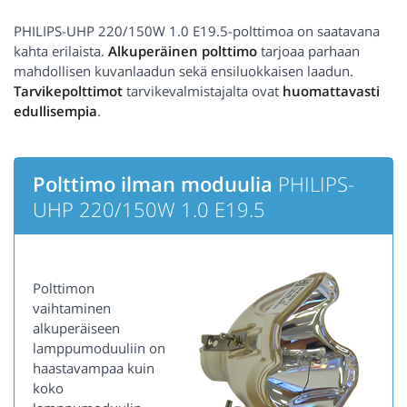
PHILIPS-UHP 220/150W 1.0 E19.5-polttimoa on saatavana
kahta erilaista.
Alkuperäinen polttimo
tarjoaa parhaan
mahdollisen kuvanlaadun sekä ensiluokkaisen laadun.
Tarvikepolttimot
tarvikevalmistajalta ovat
huomattavasti
edullisempia
.
Polttimo ilman moduulia
PHILIPS-
UHP 220/150W 1.0 E19.5
Polttimon
vaihtaminen
alkuperäiseen
lamppumoduuliin on
haastavampaa kuin
koko