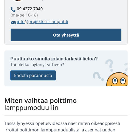
09 4272 7040
(ma-pe:10-18)
info@projektorit-lamput.fi
Ota yhteyttä
Puuttuuko sinulta jotain tärkeää tietoa?
Tai oletko löytänyt virheen?
Ehdota parannusta
Miten vaihtaa polttimo
lamppumoduuliin
Tässä lyhyessä opetusvideossa näet miten oikeaoppisesti
irroitat polttimon lamppumoduulista ja asennat uuden