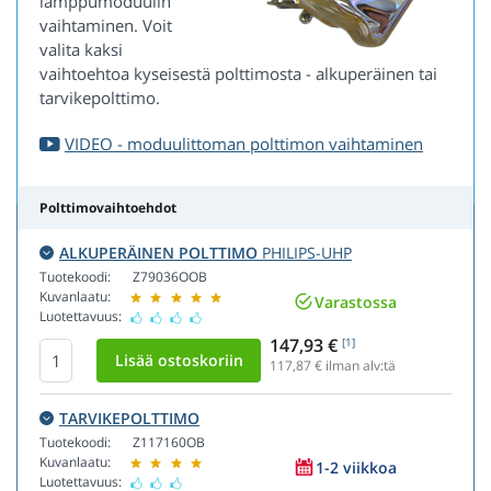
lamppumoduulin
vaihtaminen. Voit
valita kaksi
vaihtoehtoa kyseisestä polttimosta - alkuperäinen tai
tarvikepolttimo.
VIDEO - moduulittoman polttimon vaihtaminen
Polttimovaihtoehdot
ALKUPERÄINEN POLTTIMO
PHILIPS-UHP
Tuotekoodi:
Z79036OOB
Kuvanlaatu:
Varastossa
Luotettavuus:
147,93 €
[1]
117,87
€ ilman alv:tä
TARVIKEPOLTTIMO
Tuotekoodi:
Z117160OB
Kuvanlaatu:
1-2 viikkoa
Luotettavuus: