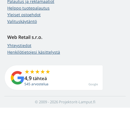
Palautus ja reklamaatiot
Helppo tuotepalautus
Yleiset ostoehdot
Valituskäytäntö
Web Retail s.r.o.
Yhteystiedot
Henkilötietojesi käsittelystä
4,9
tähteä
545 arvostelua
Google
© 2009 - 2026 Projektorit-Lamput.fi