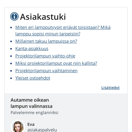
Asiakastuki
Miten eri lampputyypit eriävät toisistaan? Mikä
lamppu sopisi minun tarpeisiin?
Millainen takuu lampuissa on?
Kanta-asiakkuus
Projektorilampun vaihto-ohje
Miksi projektorilamput ovat niin kalliita?
Projektorilampun vaihtaminen
Yleiset ostoehdot
Lisätiedot
Autamme oikean
lampun valinnassa
Palvelemme englanniksi
Eva
asiakaspalvelu