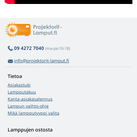
09 4272 7040
(ma-pe:10-18)
info@projektorit-lamput.fi
Tietoa
Asiakastuki
Lampputakuu
Kanta-asiakasalennus
Lampun vaihto-ohje
Mikä lampputyyppi valita
Lamppujen ostosta