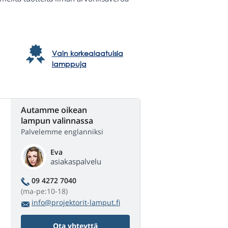
Vain korkealaatuisia
lamppuja
Autamme oikean
lampun valinnassa
Palvelemme englanniksi
Eva
asiakaspalvelu
09 4272 7040
(ma-pe:10-18)
info@projektorit-lamput.fi
Ota yhteyttä