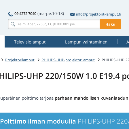
(ma-pe:10-18)
09 4272 7040
info@projektorit-lamput.fi
Haku
Televisiolamput
Lampun vaihtaminen
A
Projektorilamput
PHILIPS-UHP-projektorilamput
PHILIPS-UHP 22
HILIPS-UHP 220/150W 1.0 E19.4 p
kuperäinen polttimo tarjoaa
parhaan mahdollisen kuvanlaadun
Polttimo ilman moduulia
PHILIPS-UHP 220