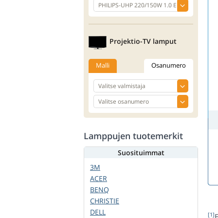
Projektio-TV lamput
Malli
Osanumero
Lamppujen tuotemerkit
Suosituimmat
3M
ACER
BENQ
CHRISTIE
DELL
[1]
E