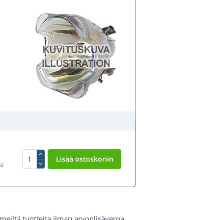
tä
a meiltä tuotteita ilman arvonlisäveroa