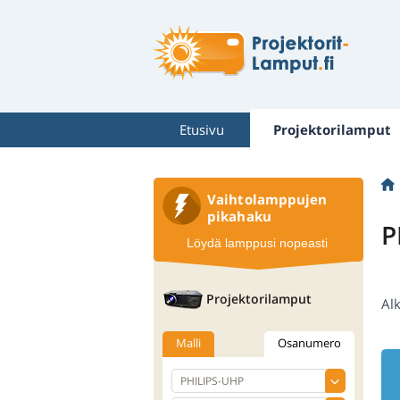
Etusivu
Projektorilamput
Vaihtolamppujen
pikahaku
P
Löydä lamppusi nopeasti
Projektorilamput
Al
Malli
Osanumero