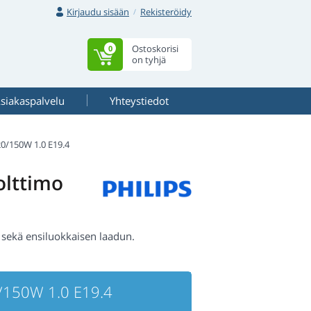
Kirjaudu sisään
Rekisteröidy
Ostoskorisi
0
on tyhjä
siakaspalvelu
Yhteystiedot
0/150W 1.0 E19.4
olttimo
sekä ensiluokkaisen laadun.
/150W 1.0 E19.4