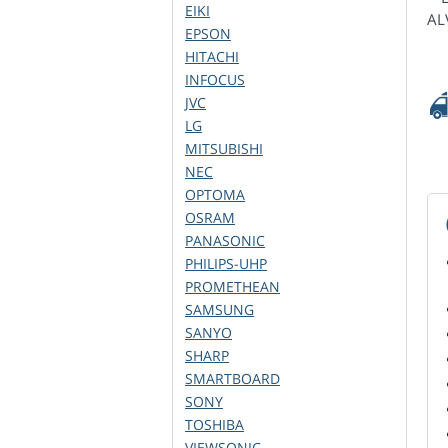
EIKI
AL
EPSON
HITACHI
INFOCUS
JVC
LG
MITSUBISHI
NEC
OPTOMA
OSRAM
PANASONIC
PHILIPS-UHP
PROMETHEAN
SAMSUNG
SANYO
SHARP
SMARTBOARD
SONY
TOSHIBA
VIEWSONIC