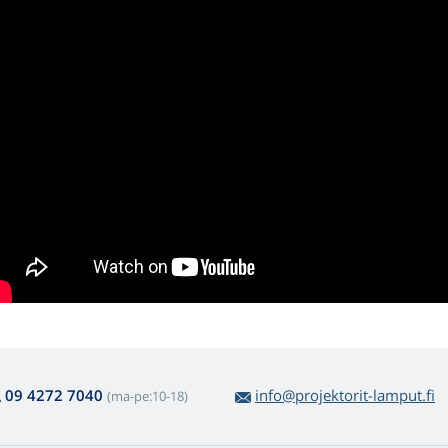
09 4272 7040
info@projektorit-lamput.fi
(ma-pe:10-18)