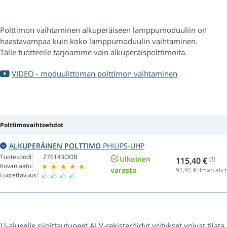
Polttimon vaihtaminen alkuperäiseen lamppumoduuliin on
haastavampaa kuin koko lamppumoduulin vaihtaminen.
Tälle tuotteelle tarjoamme vain alkuperäispolttimoita.
VIDEO - moduulittoman polttimon vaihtaminen
Polttimovaihtoehdot
ALKUPERÄINEN POLTTIMO
PHILIPS-UHP
Tuotekoodi:
Z76143OOB
Ulkoinen
115,40 €
[1]
Kuvanlaatu:
varasto
91,95
€ ilman alv:
Luotettavuus:
U-alueelle sijoittautuneet ALV-rekisteröidyt yritykset voivat tilat