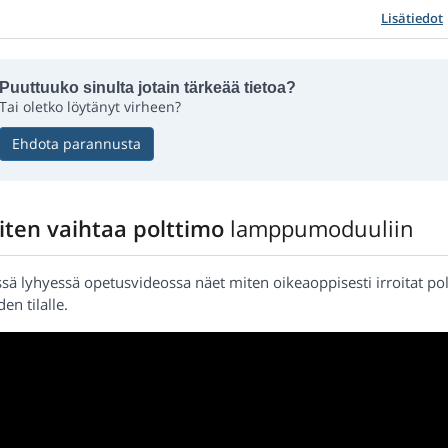
Lisätiedot
Puuttuuko sinulta jotain tärkeää tietoa?
Tai oletko löytänyt virheen?
Ehdota parannusta
iten vaihtaa polttimo
lamppumoduuliin
ssä lyhyessä opetusvideossa näet miten oikeaoppisesti irroitat 
en tilalle.