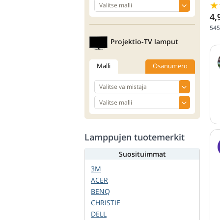
4,
545
Projektio-TV lamput
Malli
Osanumero
Lamppujen tuotemerkit
Suosituimmat
3M
ACER
BENQ
CHRISTIE
DELL