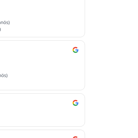
nnös)
)
nös)