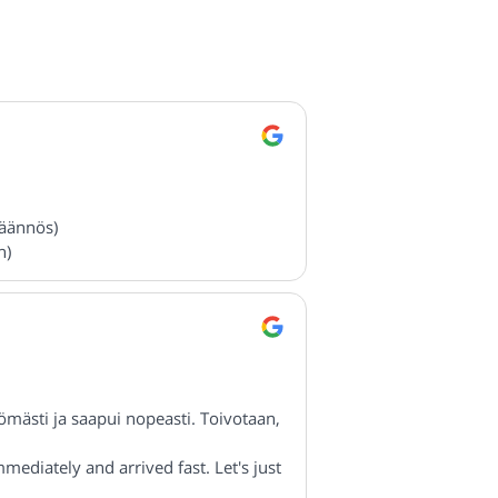
käännös)
n)
ömästi ja saapui nopeasti. Toivotaan,
diately and arrived fast. Let's just