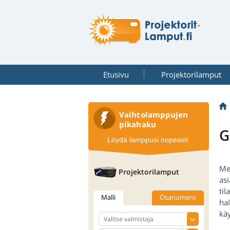
Etusivu
Projektorilamput
Vaihtolamppujen
pikahaku
G
Löydä lamppusi nopeasti
Me
Projektorilamput
as
ti
Malli
Osanumero
ha
kä