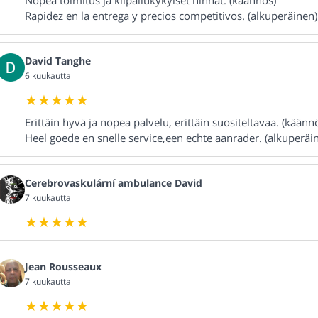
Nopea toimitus ja kilpailukykyiset hinnat. (käännös)
Rapidez en la entrega y precios competitivos. (alkuperäinen)
David Tanghe
6 kuukautta
Erittäin hyvä ja nopea palvelu, erittäin suositeltavaa. (käänn
Heel goede en snelle service,een echte aanrader. (alkuperäi
Cerebrovaskulární ambulance David
7 kuukautta
Jean Rousseaux
7 kuukautta