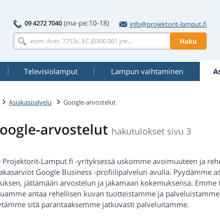
(ma-pe:10-18)
09 4272 7040
info@projektorit-lamput.fi
Haku
Televisiolamput
Lampun vaihtaminen
A
Asiakaspalvelu
Google-arvostelut
oogle-arvostelut
hakutulokset sivu 3
 Projektorit-Lamput.fi -yrityksessä uskomme avoimuuteen ja rehe
iakasarviot Google Business -profiilipalvelun avulla. Pyydämme a
lauksen, jättämään arvostelun ja jakamaan kokemuksensa. Emme ta
luamme antaa rehellisen kuvan tuotteistamme ja palveluistamme. P
ytämme sitä parantaaksemme jatkuvasti palveluitamme.