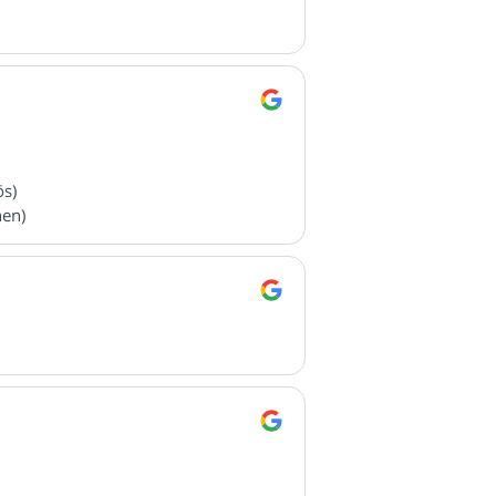
ös)
nen)