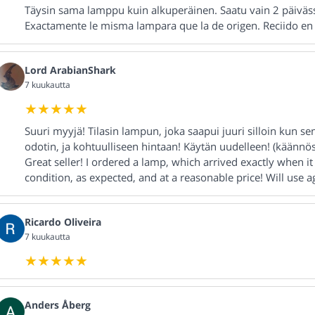
Täysin sama lamppu kuin alkuperäinen. Saatu vain 2 päiväss
Exactamente le misma lampara que la de origen. Reciido en 
Lord ArabianShark
7 kuukautta
Suuri myyjä! Tilasin lampun, joka saapui juuri silloin kun s
odotin, ja kohtuulliseen hintaan! Käytän uudelleen! (käännös
Great seller! I ordered a lamp, which arrived exactly when it
condition, as expected, and at a reasonable price! Will use a
Ricardo Oliveira
7 kuukautta
Anders Åberg