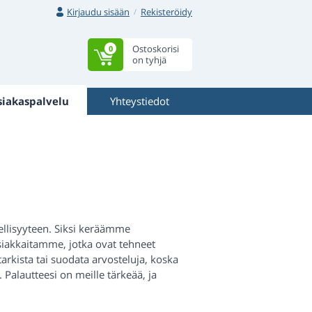
Kirjaudu sisään
Rekisteröidy
Ostoskorisi
0
on tyhjä
siakaspalvelu
Yhteystiedot
llisyyteen. Siksi keräämme
siakkaitamme, jotka ovat tehneet
rkista tai suodata arvosteluja, koska
alautteesi on meille tärkeää, ja