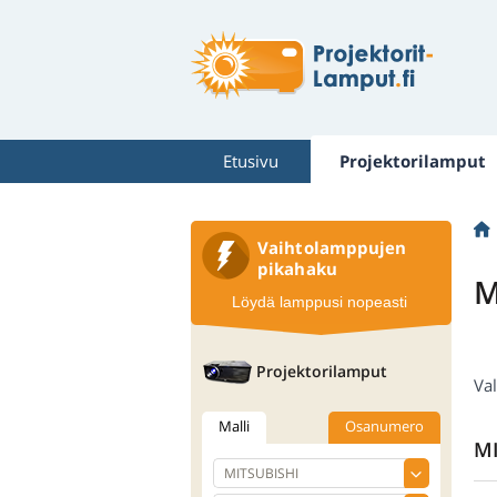
Etusivu
Projektorilamput
Vaihtolamppujen
pikahaku
M
Löydä lamppusi nopeasti
Projektorilamput
Val
Malli
Osanumero
MI