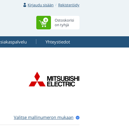
Kirjaudu sisään
Rekisteröidy
Ostoskorisi
0
on tyhjä
siakaspalvelu
Yhteystiedot
Valitse mallinumeron mukaan