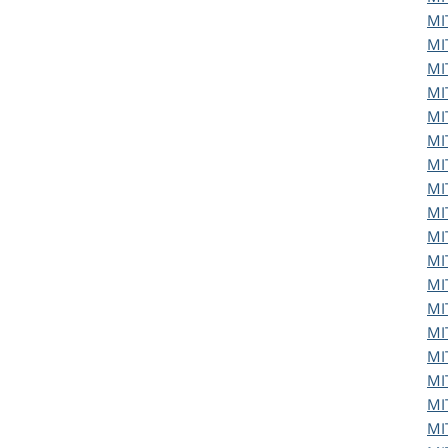
MI
MI
MI
MI
MI
MI
MI
MI
MI
MI
MI
MI
MI
MI
MI
MI
MI
MI