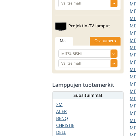
MI
MI
MI
MI
Projektio-TV lamput
MI
MI
Malli
Osanumero
MI
MI
MI
MI
MI
MI
Lamppujen tuotemerkit
MI
Suosituimmat
MI
3M
MI
ACER
MI
BENQ
MI
CHRISTIE
MI
DELL
MI