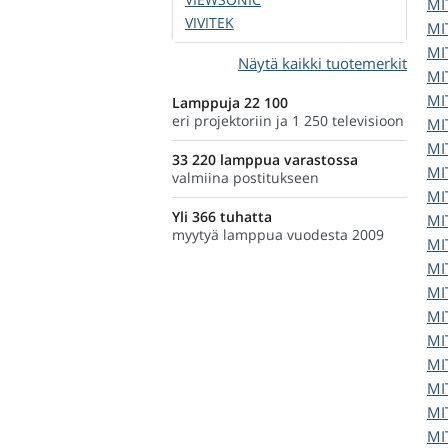
MI
VIVITEK
MI
MI
Näytä kaikki tuotemerkit
MI
MI
Lamppuja 22 100
eri projektoriin ja 1 250 televisioon
MI
MI
33 220 lamppua varastossa
MI
valmiina postitukseen
MI
Yli 366 tuhatta
MI
myytyä lamppua vuodesta 2009
MI
MI
MI
MI
MI
MI
MI
MI
MI