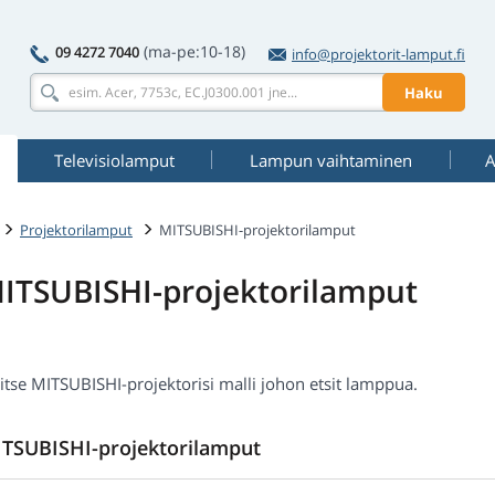
(ma-pe:10-18)
09 4272 7040
info@projektorit-lamput.fi
Haku
Televisiolamput
Lampun vaihtaminen
A
Projektorilamput
MITSUBISHI-projektorilamput
ITSUBISHI-projektorilamput
itse MITSUBISHI-projektorisi malli johon etsit lamppua.
TSUBISHI-projektorilamput