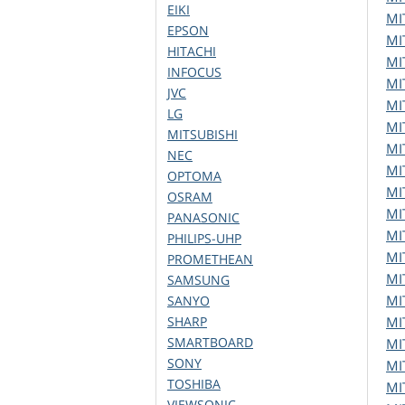
EIKI
MI
EPSON
MI
HITACHI
MI
INFOCUS
MI
JVC
MI
LG
MI
MITSUBISHI
MI
NEC
MI
OPTOMA
MI
OSRAM
MI
PANASONIC
MI
PHILIPS-UHP
MI
PROMETHEAN
MI
SAMSUNG
MI
SANYO
SHARP
MI
SMARTBOARD
MI
SONY
MI
TOSHIBA
MI
VIEWSONIC