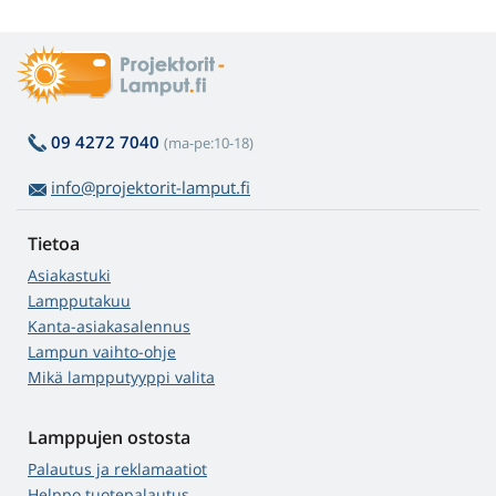
09 4272 7040
(ma-pe:10-18)
info@projektorit-lamput.fi
Tietoa
Asiakastuki
Lampputakuu
Kanta-asiakasalennus
Lampun vaihto-ohje
Mikä lampputyyppi valita
Lamppujen ostosta
Palautus ja reklamaatiot
Helppo tuotepalautus