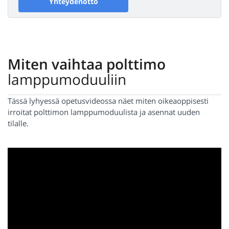
Yhteydenotto
Miten vaihtaa polttimo
lamppumoduuliin
Tässä lyhyessä opetusvideossa näet miten oikeaoppisesti
irroitat polttimon lamppumoduulista ja asennat uuden
tilalle.