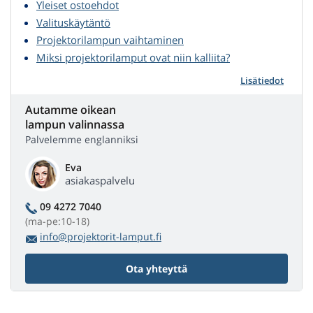
Yleiset ostoehdot
Valituskäytäntö
Projektorilampun vaihtaminen
Miksi projektorilamput ovat niin kalliita?
Lisätiedot
Autamme oikean
lampun valinnassa
Palvelemme englanniksi
Eva
asiakaspalvelu
09 4272 7040
(ma-pe:10-18)
info@projektorit-lamput.fi
Ota yhteyttä