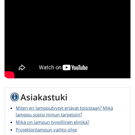
Asiakastuki
Miten eri lampputyypit eriävät toisistaan? Mikä
lamppu sopisi minun tarpeisiin?
Mikä on lampun tyypillinen elinikä?
Projektorilampun vaihto-ohje