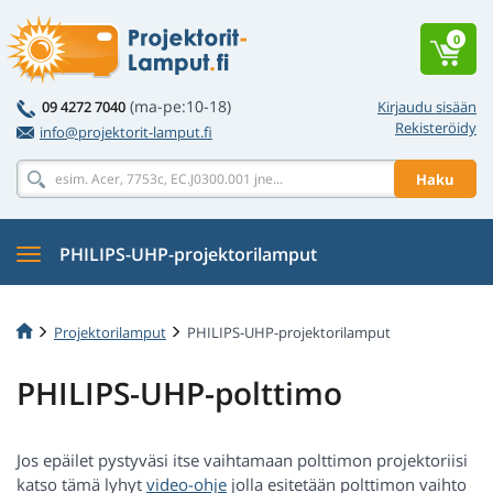
0
(ma-pe:10-18)
09 4272 7040
Kirjaudu sisään
Rekisteröidy
info@projektorit-lamput.fi
Haku
PHILIPS-UHP-projektorilamput
Projektorilamput
PHILIPS-UHP-projektorilamput
PHILIPS-UHP-polttimo
Jos epäilet pystyväsi itse vaihtamaan polttimon projektoriisi
katso tämä lyhyt
video-ohje
jolla esitetään polttimon vaihto