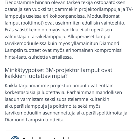
Tiedostamme hinnan olevan tärkeä tekijä ostopäätöksen
osana ja sen vuoksi tarjoammekin projektorilamppuja ja TV-
lamppuja useissa eri kokoonpanoissa. Moduulittomat
lamput (polttimot) ovat useimmiten edullisin vaihtoehto.
Eräs säästökeino on myös hankkia ei-alkuperäisen
valmistajan tarvikelamppuja. Alkuperäiset lamput
tarvikemoduuleissa kuin myös yllämainitun Diamond
Lampsin tuotteet ovat myös erinomainen kompromissi
hinta-laatu-suhdetta vertailessa.
Minkätyyppiset 3M-projektorilamput ovat
kaikkien luotettavimpia?
Kaikki tarjoamamme projektorilamput ovat erittäin
korkeatasoisia ja luotettavia. Parhaimman mahdollisen
laadun varmistamiseksi suosittelemme kuitenkin
alkuperäislamppuja ja polttimoita sekä myös
tarvikemoduuliin asennennettuja alkuperäispolttimoita ja
Diamond Lampsin tuotteita.