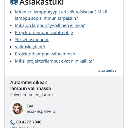
Asiakastuki
Miten eri lampputyypit eriävät toisistaan? Mikä
lamppu sopisi minun tarpeisiin?
Mikä on lampun tyypillinen elinikä?
Projektorilampun vaihto-ohje
Yleiset ostoehdot
Valituskäytäntö
Projektorilampun vaihtaminen
Miksi projektorilamput ovat niin kalliita?
Lisätiedot
Autamme oikean
lampun valinnassa
Palvelemme englanniksi
Eva
asiakaspalvelu
09 4272 7040
(ma-pe:10-18)