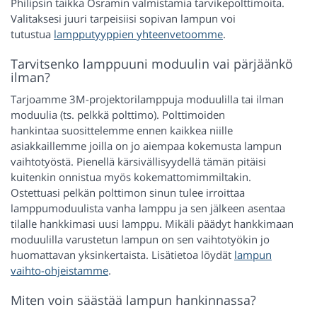
Philipsin taikka Osramin valmistamia tarvikepolttimoita.
Valitaksesi juuri tarpeisiisi sopivan lampun voi
tutustua
lampputyyppien yhteenvetoomme
.
Tarvitsenko lamppuuni moduulin vai pärjäänkö
ilman?
Tarjoamme 3M-projektorilamppuja moduulilla tai ilman
moduulia (ts. pelkkä polttimo). Polttimoiden
hankintaa suosittelemme ennen kaikkea niille
asiakkaillemme joilla on jo aiempaa kokemusta lampun
vaihtotyöstä. Pienellä kärsivällisyydellä tämän pitäisi
kuitenkin onnistua myös kokemattomimmiltakin.
Ostettuasi pelkän polttimon sinun tulee irroittaa
lamppumoduulista vanha lamppu ja sen jälkeen asentaa
tilalle hankkimasi uusi lamppu. Mikäli päädyt hankkimaan
moduulilla varustetun lampun on sen vaihtotyökin jo
huomattavan yksinkertaista. Lisätietoa löydät
lampun
vaihto-ohjeistamme
.
Miten voin säästää lampun hankinnassa?