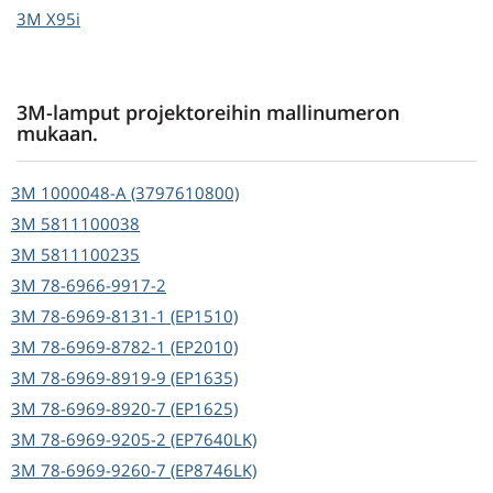
3M
X95i
3M-lamput projektoreihin mallinumeron
mukaan.
3M
1000048-A (3797610800)
3M
5811100038
3M
5811100235
3M
78-6966-9917-2
3M
78-6969-8131-1 (EP1510)
3M
78-6969-8782-1 (EP2010)
3M
78-6969-8919-9 (EP1635)
3M
78-6969-8920-7 (EP1625)
3M
78-6969-9205-2 (EP7640LK)
3M
78-6969-9260-7 (EP8746LK)