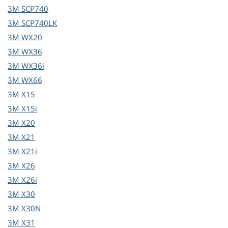
3M
SCP740
3M
SCP740LK
3M
WX20
3M
WX36
3M
WX36i
3M
WX66
3M
X15
3M
X15i
3M
X20
3M
X21
3M
X21i
3M
X26
3M
X26i
3M
X30
3M
X30N
3M
X31