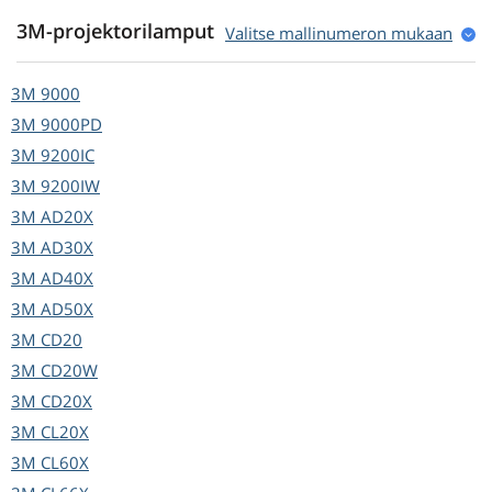
3M-projektorilamput
Valitse mallinumeron mukaan
3M
9000
3M
9000PD
3M
9200IC
3M
9200IW
3M
AD20X
3M
AD30X
3M
AD40X
3M
AD50X
3M
CD20
3M
CD20W
3M
CD20X
3M
CL20X
3M
CL60X