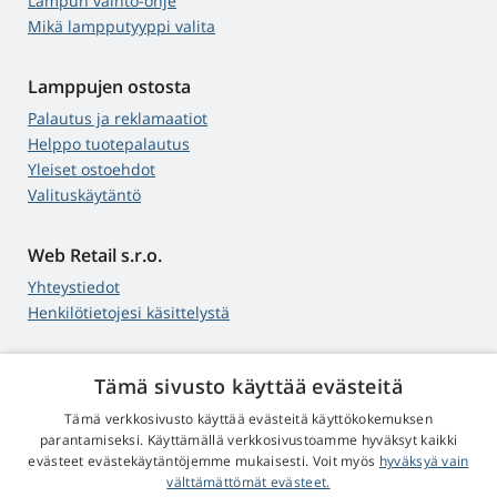
Lampun vaihto-ohje
Mikä lampputyyppi valita
Lamppujen ostosta
Palautus ja reklamaatiot
Helppo tuotepalautus
Yleiset ostoehdot
Valituskäytäntö
Web Retail s.r.o.
Yhteystiedot
Henkilötietojesi käsittelystä
Tämä sivusto käyttää evästeitä
4,9
tähteä
Tämä verkkosivusto käyttää evästeitä käyttökokemuksen
545 arvostelua
Google
parantamiseksi. Käyttämällä verkkosivustoamme hyväksyt kaikki
evästeet evästekäytäntöjemme mukaisesti. Voit myös
hyväksyä vain
välttämättömät evästeet.