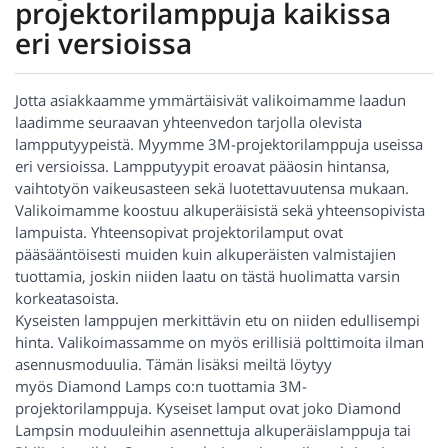
projektorilamppuja kaikissa
eri versioissa
Jotta asiakkaamme ymmärtäisivät valikoimamme laadun
laadimme seuraavan yhteenvedon tarjolla olevista
lampputyypeistä. Myymme 3M-projektorilamppuja useissa
eri versioissa. Lampputyypit eroavat pääosin hintansa,
vaihtotyön vaikeusasteen sekä luotettavuutensa mukaan.
Valikoimamme koostuu alkuperäisistä sekä yhteensopivista
lampuista. Yhteensopivat projektorilamput ovat
pääsääntöisesti muiden kuin alkuperäisten valmistajien
tuottamia, joskin niiden laatu on tästä huolimatta varsin
korkeatasoista.
Kyseisten lamppujen merkittävin etu on niiden edullisempi
hinta. Valikoimassamme on myös erillisiä polttimoita ilman
asennusmoduulia. Tämän lisäksi meiltä löytyy
myös Diamond Lamps co:n tuottamia 3M-
projektorilamppuja. Kyseiset lamput ovat joko Diamond
Lampsin moduuleihin asennettuja alkuperäislamppuja tai