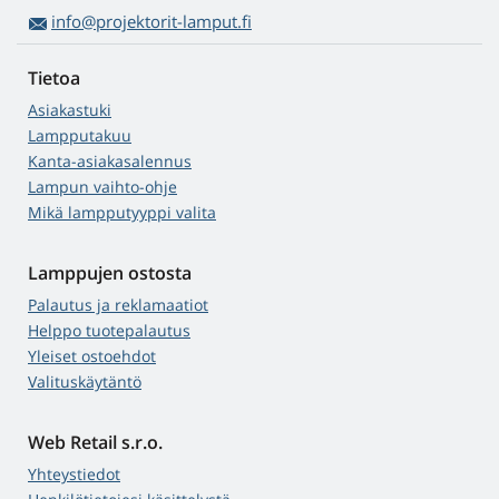
info@projektorit-lamput.fi
Tietoa
Asiakastuki
Lampputakuu
Kanta-asiakasalennus
Lampun vaihto-ohje
Mikä lampputyyppi valita
Lamppujen ostosta
Palautus ja reklamaatiot
Helppo tuotepalautus
Yleiset ostoehdot
Valituskäytäntö
Web Retail s.r.o.
Yhteystiedot