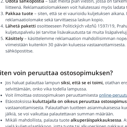
Odota sähköpostia
– saat meiltä pian viestin, jossa on tark
liitteenä. Reklamaatiolomakkeen voit halutessasi myös ladat
Pakkaa tuote
– siten, että se ei vaurioidu kuljetuksen aikana. L
reklamaatiolomake sekä tarvittaessa laskun kopio.
Lähetä paketti
osoitteeseen Politických vězňů 1597/19, Praha 
kuljetuspalvelu (ei tarvitse lisävakuutusta tai muita lisäpalveluj
Käsittely
– käsittelemme reklamaation mahdollisimman nopea
viimeistään kuitenkin 30 päivän kuluessa vastaanottamisesta
sähköpostitse.
iten voin peruuttaa ostosopimuksen?
Jos haluat palauttaa lampun
siksi, että se ei toimi,
otathan ens
selvittämään, onko vika todella lampussa.
Voit ilmoittaa ostosopimuksen peruuttamisesta
online-peruut
Etäostoksissa
kuluttajalla on oikeus peruuttaa ostosopimus
vastaanottamisesta. Palautathan tuotteen asianmukaisessa kun
jälkiä, se voi vaikuttaa palautettavan summan määrään.
Mikäli mahdollista, palauta tuote
alkuperäispakkauksessa
. 
vielä kuljetuslaatikkoon, jotta tuote tai alkuperäinen pakkaus 