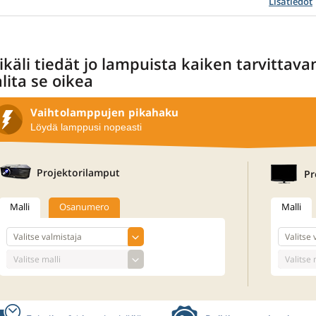
Lisätiedot
käli tiedät jo lampuista kaiken tarvittava
lita se oikea
Vaihtolamppujen pikahaku
Löydä lamppusi nopeasti
Projektorilamput
Pr
Malli
Osanumero
Malli