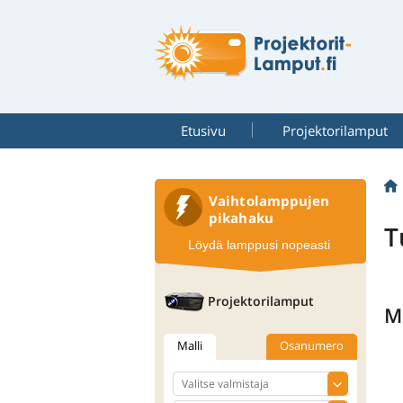
Etusivu
Projektorilamput
Vaihtolamppujen
pikahaku
T
Löydä lamppusi nopeasti
Projektorilamput
M
Malli
Osanumero