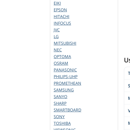
EIKI
EPSON
HITACHI
INFOCUS
JVC
LG
MITSUBISHI
NEC
OPTOMA
U
OSRAM
PANASONIC
PHILIPS-UHP
PROMETHEAN
SAMSUNG
SANYO
M
SHARP
SMARTBOARD
V
SONY
TOSHIBA
VIEWSONIC