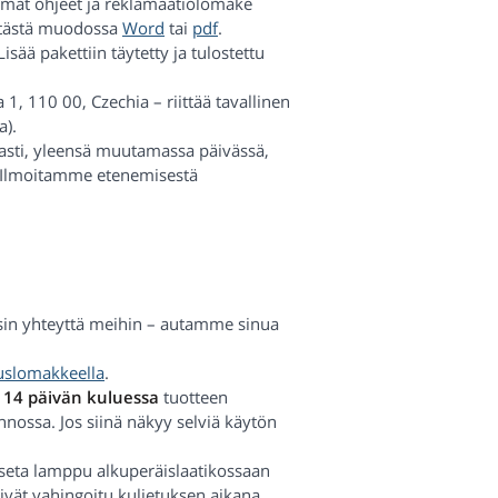
emmat ohjeet ja reklamaatiolomake
a tästä muodossa
Word
tai
pdf
.
isää pakettiin täytetty ja tulostettu
1, 110 00, Czechia – riittää tavallinen
a).
sti, yleensä muutamassa päivässä,
. Ilmoitamme etenemisestä
in yhteyttä meihin – autamme sinua
uslomakkeella
.
 14 päivän kuluessa
tuotteen
nossa. Jos siinä näkyy selviä käytön
Aseta lamppu alkuperäislaatikossaan
eivät vahingoitu kuljetuksen aikana.