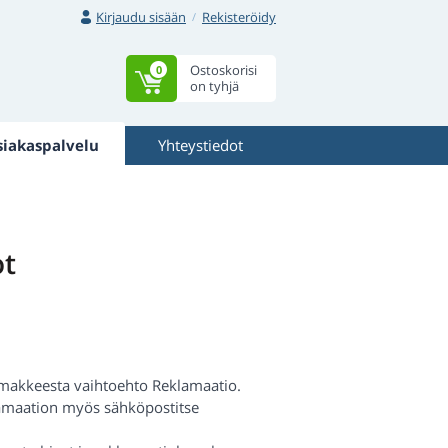
Kirjaudu sisään
Rekisteröidy
Ostoskorisi
0
on tyhjä
siakaspalvelu
Yhteystiedot
ot
omakkeesta vaihtoehto Reklamaatio.
klamaation myös sähköpostitse