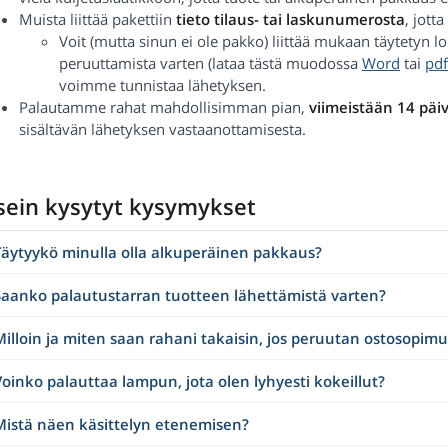
Muista liittää pakettiin
tieto tilaus- tai laskunumerosta
, jott
Voit (mutta sinun ei ole pakko) liittää mukaan täytety
peruuttamista varten (lataa tästä muodossa
Word
tai
pdf
voimme tunnistaa lähetyksen.
Palautamme rahat mahdollisimman pian,
viimeistään 14 päi
sisältävän lähetyksen vastaanottamisesta.
sein kysytyt kysymykset
Täytyykö minulla olla alkuperäinen pakkaus?
Saanko palautustarran tuotteen lähettämistä varten?
illoin ja miten saan rahani takaisin, jos peruutan ostosopim
oinko palauttaa lampun, jota olen lyhyesti kokeillut?
Mistä näen käsittelyn etenemisen?