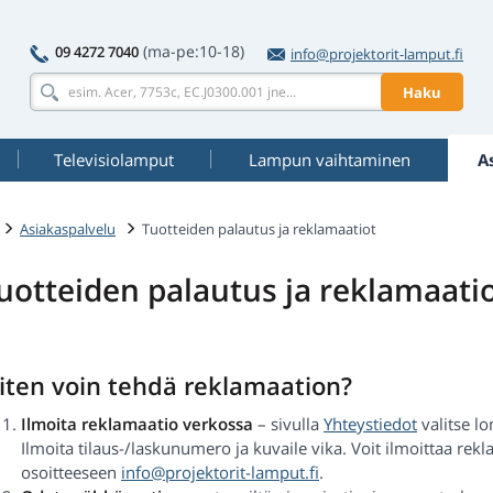
(ma-pe:10-18)
09 4272 7040
info@projektorit-lamput.fi
Haku
Televisiolamput
Lampun vaihtaminen
A
Asiakaspalvelu
Tuotteiden palautus ja reklamaatiot
uotteiden palautus ja reklamaati
iten voin tehdä reklamaation?
Ilmoita reklamaatio verkossa
– sivulla
Yhteystiedot
valitse l
Ilmoita tilaus-/laskunumero ja kuvaile vika. Voit ilmoittaa re
osoitteeseen
info@projektorit-lamput.fi
.