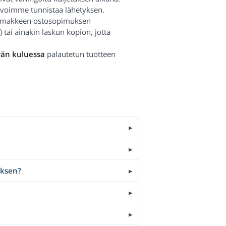
a voimme tunnistaa lähetyksen.
n lomakkeen ostosopimuksen
) tai ainakin laskun kopion, jotta
vän kuluessa
palautetun tuotteen
uksen?