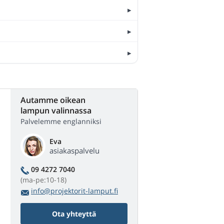
Autamme oikean
lampun valinnassa
Palvelemme englanniksi
Eva
asiakaspalvelu
09 4272 7040
(ma-pe:10-18)
info@projektorit-lamput.fi
Ota yhteyttä