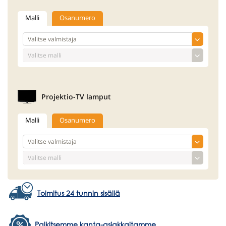
Malli
Osanumero
Projektio-TV lamput
Malli
Osanumero
Toimitus 24 tunnin sisällä
Palkitsemme kanta-asiakkaitamme