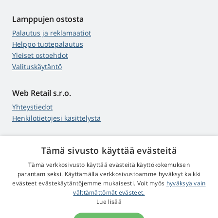
Lamppujen ostosta
Palautus ja reklamaatiot
Helppo tuotepalautus
Yleiset ostoehdot
Valituskäytäntö
Web Retail s.r.o.
Yhteystiedot
Henkilötietojesi käsittelystä
Tämä sivusto käyttää evästeitä
4,9
tähteä
Tämä verkkosivusto käyttää evästeitä käyttökokemuksen
545 arvostelua
Google
parantamiseksi. Käyttämällä verkkosivustoamme hyväksyt kaikki
evästeet evästekäytäntöjemme mukaisesti. Voit myös
hyväksyä vain
välttämättömät evästeet.
© 2009 - 2026 Projektorit-Lamput.fi
Lue lisää