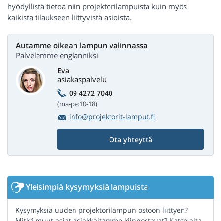
hyödyllistä tietoa niin projektorilampuista kuin myös
kaikista tilaukseen liittyvistä asioista.
Autamme oikean lampun valinnassa
Palvelemme englanniksi
Eva
asiakaspalvelu
09 4272 7040
(ma-pe:10-18)
info@projektorit-lamput.fi
Ota yhteyttä
Yleisimpiä kysymyksiä lampuista
Kysymyksiä uuden projektorilampun ostoon liittyen?
Mitkä muut asiat asiakkaitamme kiinnostavat? Katso alta,