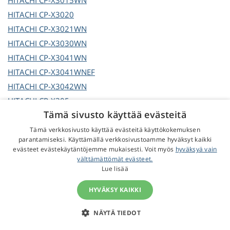
HITACHI
CP-X3015WN
HITACHI
CP-X3020
HITACHI
CP-X3021WN
HITACHI
CP-X3030WN
HITACHI
CP-X3041WN
HITACHI
CP-X3041WNEF
HITACHI
CP-X3042WN
HITACHI
CP-X305
Tämä sivusto käyttää evästeitä
HITACHI
CP-X306
HITACHI
CP-X308
Tämä verkkosivusto käyttää evästeitä käyttökokemuksen
parantamiseksi. Käyttämällä verkkosivustoamme hyväksyt kaikki
HITACHI
CP-X308J
evästeet evästekäytäntöjemme mukaisesti. Voit myös
hyväksyä vain
HITACHI
CP-X30LWN
välttämättömät evästeet.
Lue lisää
HITACHI
CP-X32
HITACHI
CP-X320
HYVÄKSY KAIKKI
HITACHI
CP-X320W
NÄYTÄ TIEDOT
HITACHI
CP-X325