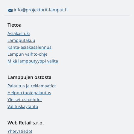
info@projektorit-lamput.fi
Tietoa
Asiakastuki
Lampputakuu
Kanta-asiakasalennus
Lampun vaihto-ohje
Mikä lampputyyppi valita
Lamppujen ostosta
Palautus ja reklamaatiot
Helppo tuotepalautus
Yleiset ostoehdot
Valituskäytäntö
Web Retail s.r.o.
Yhteystiedot