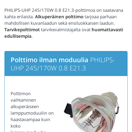
PHILIPS-UHP 245/170W 0.8 E21.3-polttimoa on saatavana
kahta erilaista.
Alkuperäinen polttimo
tarjoaa parhaan
mahdollisen kuvanlaadun sekä ensiluokkaisen laadun.
Tarvikepolttimot
tarvikevalmistajalta ovat
huomattavasti
edullisempia
.
Polttimo ilman moduulia
PHILIPS-
UHP 245/170W 0.8 E21.3
Polttimon
vaihtaminen
alkuperäiseen
lamppumoduuliin on
haastavampaa kuin
koko