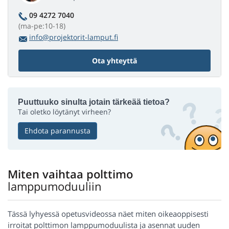
09 4272 7040
(ma-pe:10-18)
info@projektorit-lamput.fi
Ota yhteyttä
Puuttuuko sinulta jotain tärkeää tietoa?
Tai oletko löytänyt virheen?
Ehdota parannusta
Miten vaihtaa polttimo
lamppumoduuliin
Tässä lyhyessä opetusvideossa näet miten oikeaoppisesti
irroitat polttimon lamppumoduulista ja asennat uuden