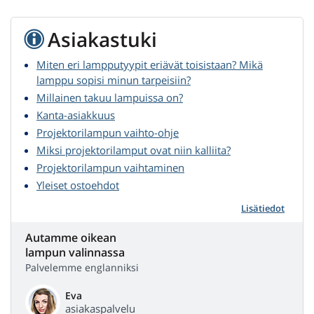
Asiakastuki
Miten eri lampputyypit eriävät toisistaan? Mikä
lamppu sopisi minun tarpeisiin?
Millainen takuu lampuissa on?
Kanta-asiakkuus
Projektorilampun vaihto-ohje
Miksi projektorilamput ovat niin kalliita?
Projektorilampun vaihtaminen
Yleiset ostoehdot
Lisätiedot
Autamme oikean
lampun valinnassa
Palvelemme englanniksi
Eva
asiakaspalvelu