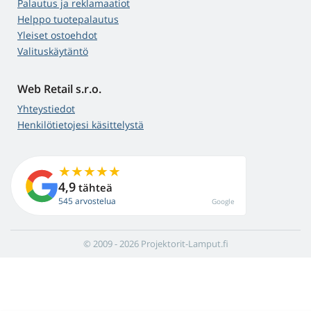
Palautus ja reklamaatiot
Helppo tuotepalautus
Yleiset ostoehdot
Valituskäytäntö
Web Retail s.r.o.
Yhteystiedot
Henkilötietojesi käsittelystä
4,9
tähteä
545 arvostelua
Google
© 2009 - 2026 Projektorit-Lamput.fi