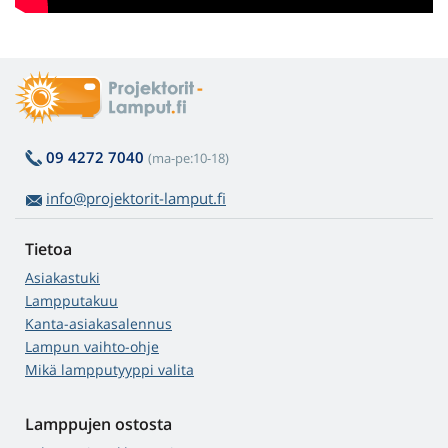
09 4272 7040
(ma-pe:10-18)
info@projektorit-lamput.fi
Tietoa
Asiakastuki
Lampputakuu
Kanta-asiakasalennus
Lampun vaihto-ohje
Mikä lampputyyppi valita
Lamppujen ostosta