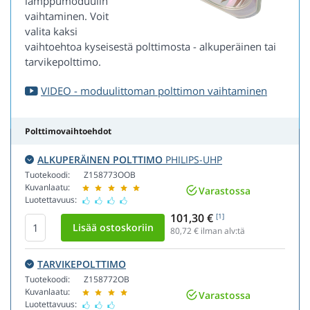
lamppumoduulin
vaihtaminen. Voit
valita kaksi
vaihtoehtoa kyseisestä polttimosta - alkuperäinen tai
tarvikepolttimo.
VIDEO - moduulittoman polttimon vaihtaminen
Polttimovaihtoehdot
ALKUPERÄINEN POLTTIMO
PHILIPS-UHP
Tuotekoodi:
Z158773OOB
Kuvanlaatu:
Varastossa
Luotettavuus:
101,30 €
[1]
80,72
€ ilman alv:tä
TARVIKEPOLTTIMO
Tuotekoodi:
Z158772OB
Kuvanlaatu:
Varastossa
Luotettavuus: