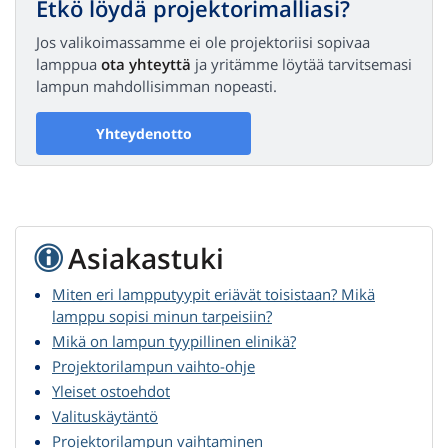
Etkö löydä projektorimalliasi?
Jos valikoimassamme ei ole projektoriisi sopivaa
lamppua
ota yhteyttä
ja yritämme löytää tarvitsemasi
lampun mahdollisimman nopeasti.
Yhteydenotto
Asiakastuki
Miten eri lampputyypit eriävät toisistaan? Mikä
lamppu sopisi minun tarpeisiin?
Mikä on lampun tyypillinen elinikä?
Projektorilampun vaihto-ohje
Yleiset ostoehdot
Valituskäytäntö
Projektorilampun vaihtaminen