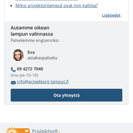
Miksi projektorilamput ovat niin kalliita?
Lisätiedot
Autamme oikean
lampun valinnassa
Palvelemme englanniksi
Eva
asiakaspalvelu
09 4272 7040
(ma-pe:10-18)
info@projektorit-lamput.fi
Ota yhteyttä