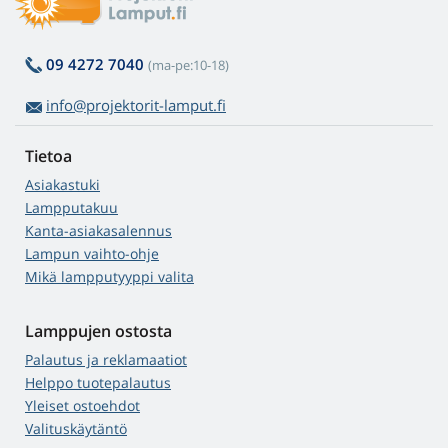
09 4272 7040
(ma-pe:10-18)
info@projektorit-lamput.fi
Tietoa
Asiakastuki
Lampputakuu
Kanta-asiakasalennus
Lampun vaihto-ohje
Mikä lampputyyppi valita
Lamppujen ostosta
Palautus ja reklamaatiot
Helppo tuotepalautus
Yleiset ostoehdot
Valituskäytäntö