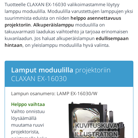
Tuotteelle CLAXAN EX-16030 valikoimastamme löytyy
lamppu moduulilla. Moduulilla varustettujen lamppujen yksi
suurimmista eduista on niiden
helppo asennettavuus
projektoriin
.
Alkuperäislamppu
moduulilla on
takuuvarmasti laadukas vaihtoehto ja tarjoaa erinomaisen
kuvanlaadun. Jos haluat alkuperäislampun
edullisempaan
hintaan
, on yleislamppu moduulilla hyvä valinta.
Lamput moduulilla
projektoriin
CLAXAN EX-16030
Lampun osanumero: LAMP EX-16030/W
Helppo vaihtaa
Vaihto onnistuu
löysäämällä
muutama ruuvi
projektorista,