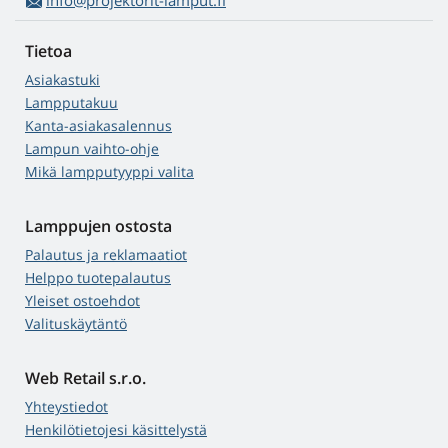
info@projektorit-lamput.fi
Tietoa
Asiakastuki
Lampputakuu
Kanta-asiakasalennus
Lampun vaihto-ohje
Mikä lampputyyppi valita
Lamppujen ostosta
Palautus ja reklamaatiot
Helppo tuotepalautus
Yleiset ostoehdot
Valituskäytäntö
Web Retail s.r.o.
Yhteystiedot
Henkilötietojesi käsittelystä