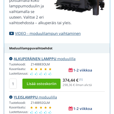
poistamalla koko
lamppumoduulin ja
vaihtamalla se
uuteen. Valitse 2 eri
vaihtoehdosta – alkuperäis tai yleis.
VIDEO - moduulilampun vaihtaminen
Moduulilamppuvaihtoehdot
ALKUPERÄINEN LAMPPU
moduulilla
Tuotekoodi:
Z148883OLM
Kuvanlaatu:
1-2 viikkoa
Luotettavuus:
374,44 €
[1]
298,36
€ ilman alv:tä
YLEISLAMPPU
moduulilla
Tuotekoodi:
Z148892GLM
Kuvanlaatu:
1-2 viikkoa
Luotettavuus: