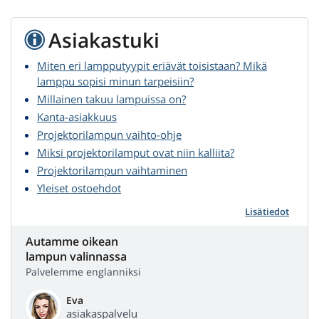
Asiakastuki
Miten eri lampputyypit eriävät toisistaan? Mikä
lamppu sopisi minun tarpeisiin?
Millainen takuu lampuissa on?
Kanta-asiakkuus
Projektorilampun vaihto-ohje
Miksi projektorilamput ovat niin kalliita?
Projektorilampun vaihtaminen
Yleiset ostoehdot
Lisätiedot
Autamme oikean
lampun valinnassa
Palvelemme englanniksi
Eva
asiakaspalvelu