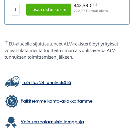
342,33 €
[1]
272,77
€ ilman alv:tä
[1]
EU-alueelle sijoittautuneet ALV-rekisteröidyt yritykset
voivat tilata meiltä tuotteita ilman arvonlisäveroa ALV-
tunnuksen toimittamisen jälkeen.
Toimitus 24 tunnin sisällä
Palkitsemme kanta-asiakkaitamme
Vain korkealaatuisia lamppuja