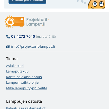
09 4272 7040
(ma-pe:10-18)
info@projektorit-lamput.fi
Tietoa
Asiakastuki
Lampputakuu
Kanta-asiakasalennus
Lampun vaihto-ohje
Mikä lampputyyppi valita
Lamppujen ostosta
Palautus ja reklamaatiot