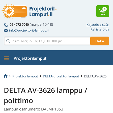
0
(ma-pe:10-18)
09 4272 7040
Kirjaudu sisään
Rekisteröidy
info@projektorit-lamput.fi
Haku
Projektorilamput
Projektorilamput
DELTA-projektorilamput
DELTA AV-3626
DELTA AV-3626 lamppu /
polttimo
Lampun osanumero: DALMP1853