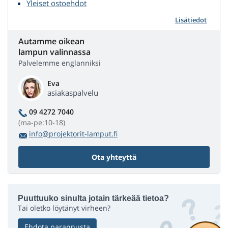
Yleiset ostoehdot
Lisätiedot
Autamme oikean
lampun valinnassa
Palvelemme englanniksi
Eva
asiakaspalvelu
09 4272 7040
(ma-pe:10-18)
info@projektorit-lamput.fi
Ota yhteyttä
Puuttuuko sinulta jotain tärkeää tietoa?
Tai oletko löytänyt virheen?
Ehdota parannusta