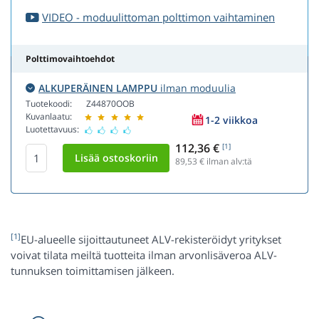
VIDEO - moduulittoman polttimon vaihtaminen
Polttimovaihtoehdot
ALKUPERÄINEN LAMPPU
ilman moduulia
Tuotekoodi:
Z44870OOB
Kuvanlaatu:
1-2 viikkoa
Luotettavuus:
112,36 €
[1]
89,53
€ ilman alv:tä
[1]
EU-alueelle sijoittautuneet ALV-rekisteröidyt yritykset
voivat tilata meiltä tuotteita ilman arvonlisäveroa ALV-
tunnuksen toimittamisen jälkeen.