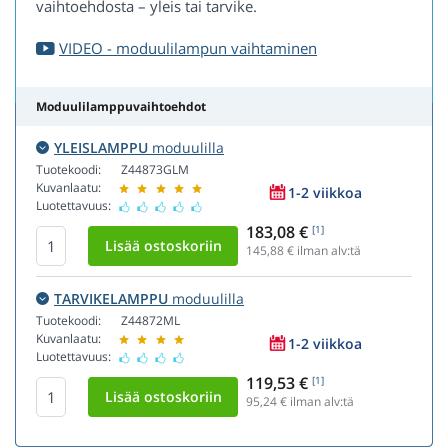
vaihtoehdosta – yleis tai tarvike.
VIDEO - moduulilampun vaihtaminen
Moduulilamppuvaihtoehdot
YLEISLAMPPU
moduulilla
Tuotekoodi:
Z44873GLM
Kuvanlaatu:
1-2 viikkoa
Luotettavuus:
183,08 €
[1]
145,88
€ ilman alv:tä
TARVIKELAMPPU
moduulilla
Tuotekoodi:
Z44872ML
Kuvanlaatu:
1-2 viikkoa
Luotettavuus:
119,53 €
[1]
95,24
€ ilman alv:tä