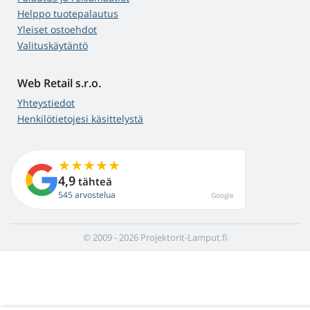
Helppo tuotepalautus
Yleiset ostoehdot
Valituskäytäntö
Web Retail s.r.o.
Yhteystiedot
Henkilötietojesi käsittelystä
4,9
tähteä
545 arvostelua
Google
© 2009 - 2026 Projektorit-Lamput.fi