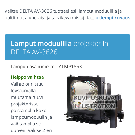
Valitse DELTA AV-3626 tuotteellesi. lamput moduulilla ja
polttimot aluperäis- ja tarvikevalmistajilta...
Lamput moduulilla
projektoriin
DELTA AV-3626
Lampun osanumero: DALMP1853
Helppo vaihtaa
Vaihto onnistuu
löysäämällä
muutama ruuvi
projektorista,
poistamalla koko
lamppumoduulin ja
vaihtamalla se
uuteen. Valitse 2 eri