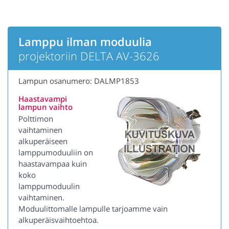
Lamppu ilman moduulia
projektoriin DELTA AV-3626
Lampun osanumero: DALMP1853
Haastavampi
lampun vaihto
Polttimon
vaihtaminen
alkuperäiseen
lamppumoduuliin on
haastavampaa kuin
koko
lamppumoduulin
vaihtaminen.
Moduulittomalle lampulle tarjoamme vain
alkuperäisvaihtoehtoa.