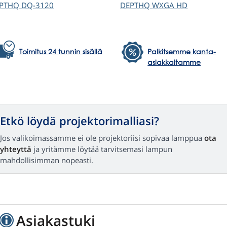
PTHQ
DQ-3120
DEPTHQ
WXGA HD
Toimitus 24 tunnin sisällä
Palkitsemme kanta-
asiakkaitamme
Etkö löydä projektorimalliasi?
Jos valikoimassamme ei ole projektoriisi sopivaa lamppua
ota
yhteyttä
ja yritämme löytää tarvitsemasi lampun
mahdollisimman nopeasti.
Asiakastuki