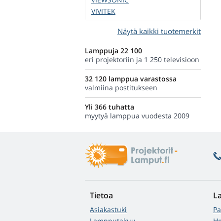
VIVITEK
Näytä kaikki tuotemerkit
Lamppuja 22 100
eri projektoriin ja 1 250 televisioon
32 120 lamppua varastossa
valmiina postitukseen
Yli 366 tuhatta
myytyä lamppua vuodesta 2009
Tietoa
L
Asiakastuki
Pa
Lampputakuu
He