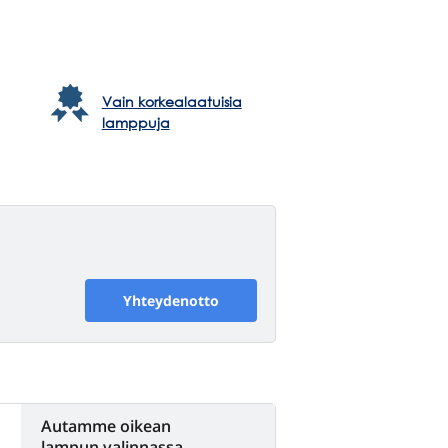
Vain korkealaatuisia
lamppuja
Yhteydenotto
Autamme oikean
lampun valinnassa