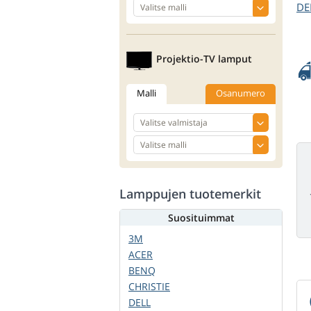
DE
Projektio-TV lamput
Malli
Osanumero
Lamppujen tuotemerkit
Suosituimmat
3M
ACER
BENQ
CHRISTIE
DELL