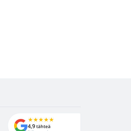
4,9
tähteä