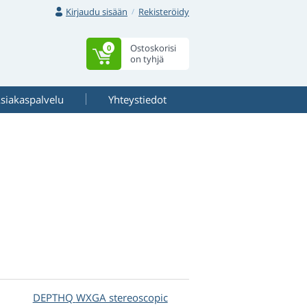
Kirjaudu sisään
Rekisteröidy
Ostoskorisi
0
on tyhjä
siakaspalvelu
Yhteystiedot
DEPTHQ
WXGA stereoscopic