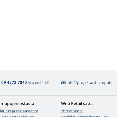
09 4272 7040
info@projektorit-lamput.fi
(ma-pe:10-18)
amppujen ostosta
Web Retail s.r.o.
lautus ja reklamaatiot
Yhteystiedot
lppo tuotepalautus
Henkilötietojesi käsittelystä