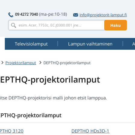
(ma-pe:10-18)
09 4272 7040
info@projektorit-lamput.fi
Haku
Televisiolamput
Lampun vaihtaminen
A
Projektorilamput
DEPTHQ-projektorilamput
EPTHQ-projektorilamput
itse DEPTHQ-projektorisi malli johon etsit lamppua.
PTHQ-projektorilamput
PTHQ
3120
DEPTHQ
HDs3D-1