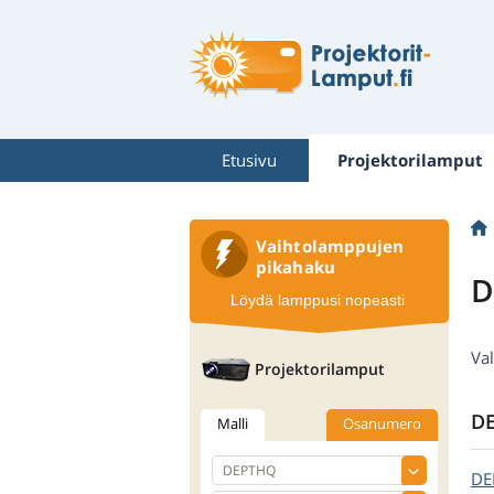
Etusivu
Projektorilamput
Vaihtolamppujen
pikahaku
D
Löydä lamppusi nopeasti
Val
Projektorilamput
DE
Malli
Osanumero
DE