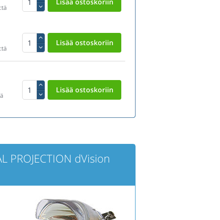
:tä
:tä
tä
AL PROJECTION dVision