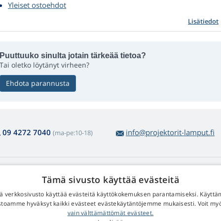
Yleiset ostoehdot
Lisätiedot
Puuttuuko sinulta jotain tärkeää tietoa?
Tai oletko löytänyt virheen?
Ehdota parannusta
09 4272 7040
info@projektorit-lamput.fi
(ma-pe:10-18)
amppujen ostosta
Web Retail s.r.o.
Tämä sivusto käyttää evästeitä
lautus ja reklamaatiot
Yhteystiedot
 verkkosivusto käyttää evästeitä käyttökokemuksen parantamiseksi. Käyttä
lppo tuotepalautus
Henkilötietojesi käsittelystä
stoamme hyväksyt kaikki evästeet evästekäytäntöjemme mukaisesti. Voit m
eiset ostoehdot
vain välttämättömät evästeet.
lituskäytäntö