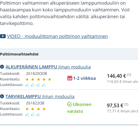
Polttimon vaihtaminen alkuperäiseen lamppumoduuliin on
haastavampaa kuin koko lamppumoduulin vaihtaminen. Voit
valita kahden polttimovaihtoehdon väliltä: alkuperäinen tai
tarvikepolttimo.
VIDEO - moduulittoman polttimon vaihtaminen
Polttimovaihtoehdot
ALKUPERÄINEN LAMPPU
ilman moduulia
Tuotekoodi:
Z61820OOB
146,40 €
[1]
1-2 viikkoa
Kuvanlaatu:
116,65
€ ilman alv
Luotettavuus:
TARVIKELAMPPU
ilman moduulia
Tuotekoodi:
Z61822OB
Ulkoinen
97,53 €
[1]
Kuvanlaatu:
varasto
77,71
€ ilman alv:
Luotettavuus: