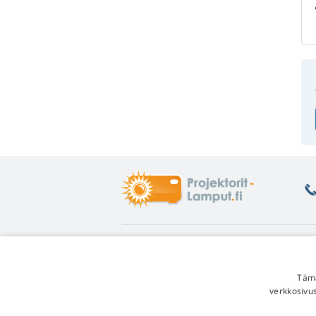
Tietoa
L
Asiakastuki
Pa
Tämä
Lampputakuu
He
verkkosivu
Kanta-asiakasalennus
Yl
Lampun vaihto-ohje
Va