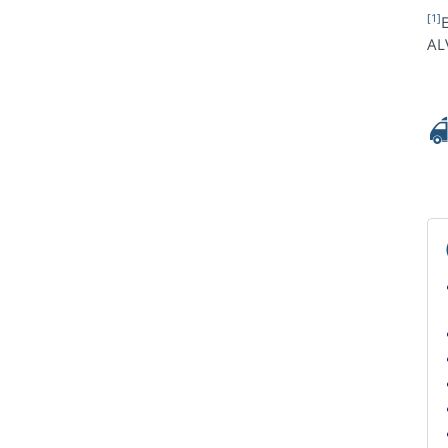
[1]
E
AL