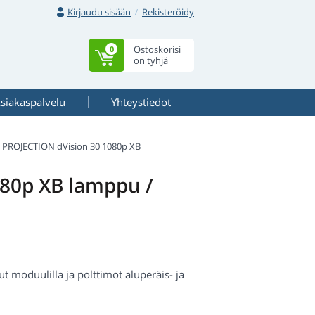
Kirjaudu sisään
Rekisteröidy
Ostoskorisi
0
on tyhjä
siakaspalvelu
Yhteystiedot
 PROJECTION dVision 30 1080p XB
80p XB lamppu /
 moduulilla ja polttimot aluperäis- ja