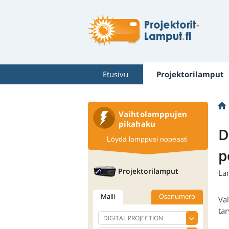
Etusivu
Projektorilamput
Vaihtolamppujen
pikahaku
D
Löydä lamppusi nopeasti
p
Projektorilamput
La
Malli
Osanumero
Val
tar