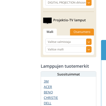
Projektio-TV lamput
Malli
Osanumero
Lamppujen tuotemerkit
Suosituimmat
3M
ACER
BENQ
CHRISTIE
DELL