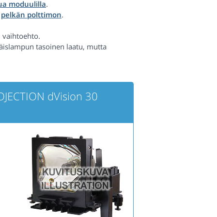
a moduulilla
.
a
pelkän polttimon
.
 vaihtoehto.
räislampun tasoinen laatu, mutta
OJECTION dVision 30