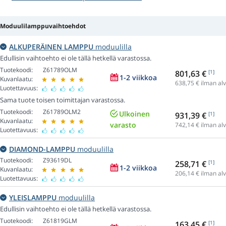
Moduulilamppuvaihtoehdot
ALKUPERÄINEN LAMPPU
moduulilla
Edullisin vaihtoehto ei ole tällä hetkellä varastossa.
Tuotekoodi:
Z61789OLM
801,63 €
[1]
1-2 viikkoa
Kuvanlaatu:
638,75
€ ilman alv
Luotettavuus:
Sama tuote toisen toimittajan varastossa.
Tuotekoodi:
Z61789OLM2
Ulkoinen
931,39 €
[1]
Kuvanlaatu:
varasto
742,14
€ ilman alv
Luotettavuus:
DIAMOND-LAMPPU
moduulilla
Tuotekoodi:
Z93619DL
258,71 €
[1]
1-2 viikkoa
Kuvanlaatu:
206,14
€ ilman alv
Luotettavuus:
YLEISLAMPPU
moduulilla
Edullisin vaihtoehto ei ole tällä hetkellä varastossa.
Tuotekoodi:
Z61819GLM
163,45 €
[1]