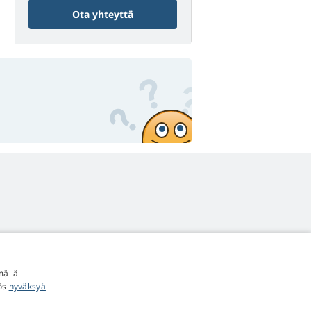
Ota yhteyttä
4,9
tähteä
mällä
545 arvostelua
Google
yös
hyväksyä