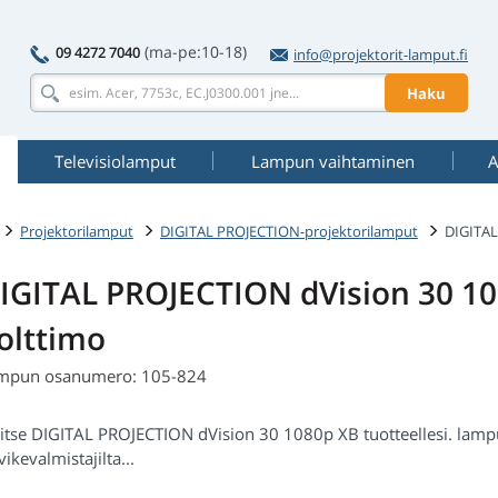
(ma-pe:10-18)
09 4272 7040
info@projektorit-lamput.fi
Haku
Televisiolamput
Lampun vaihtaminen
A
Projektorilamput
DIGITAL PROJECTION-projektorilamput
DIGITAL
IGITAL PROJECTION dVision 30 10
olttimo
mpun osanumero: 105-824
itse DIGITAL PROJECTION dVision 30 1080p XB tuotteellesi. lamput
vikevalmistajilta...