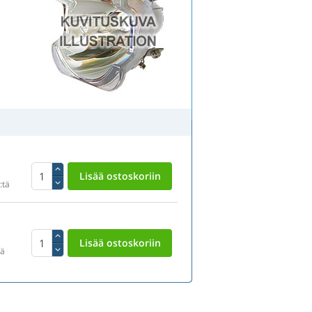
:tä
tä