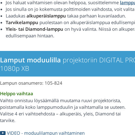
Jos haluat vaihtamisen olevan helppoa, suosittelemme
lamppu
Jos sinulla on jo kokemusta polttimoiden vaihdosta, voit valit
Laadukas
alkuperäislamppu
takaa parhaan kuvanlaadun.
Tarvikelamppu
puolestaan on alkuperäislamppua edullisempi
Yleis- tai Diamond-lamppu
on hyvä valinta. Niissä on alkupe
edullisempaan hintaan.
Lamput moduulilla
projektoriin DIGITAL PR
1080p XB
Lampun osanumero: 105-824
Helppo vaihtaa
Vaihto onnistuu löysäämällä muutama ruuvi projektorista,
poistamalla koko lamppumoduulin ja vaihtamalla se uuteen.
Valitse 4 eri vaihtoehdosta – alkuperäis, yleis, Diamond tai
tarvike.
VIDEO - moduulilampun vaihtaminen