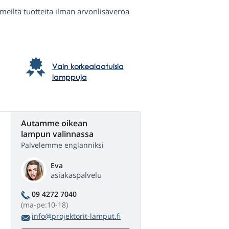
a meiltä tuotteita ilman arvonlisäveroa
Vain korkealaatuisia
lamppuja
Autamme oikean
lampun valinnassa
Palvelemme englanniksi
Eva
asiakaspalvelu
09 4272 7040
(ma-pe:10-18)
info@projektorit-lamput.fi