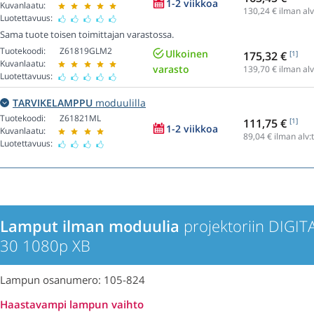
1-2 viikkoa
Kuvanlaatu:
130,24
€ ilman alv
Luotettavuus:
Sama tuote toisen toimittajan varastossa.
Tuotekoodi:
Z61819GLM2
Ulkoinen
175,32 €
[1]
Kuvanlaatu:
varasto
139,70
€ ilman alv
Luotettavuus:
TARVIKELAMPPU
moduulilla
Tuotekoodi:
Z61821ML
111,75 €
[1]
1-2 viikkoa
Kuvanlaatu:
89,04
€ ilman alv:
Luotettavuus:
Lamput ilman moduulia
projektoriin DIGIT
30 1080p XB
Lampun osanumero: 105-824
Haastavampi lampun vaihto