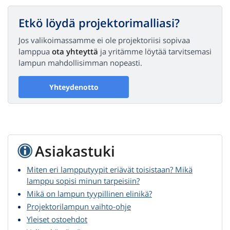
Etkö löydä projektorimalliasi?
Jos valikoimassamme ei ole projektoriisi sopivaa
lamppua
ota yhteyttä
ja yritämme löytää tarvitsemasi
lampun mahdollisimman nopeasti.
Yhteydenotto
Asiakastuki
Miten eri lampputyypit eriävät toisistaan? Mikä
lamppu sopisi minun tarpeisiin?
Mikä on lampun tyypillinen elinikä?
Projektorilampun vaihto-ohje
Yleiset ostoehdot