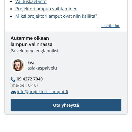
Valituskäytäntö
Projektorilampun vaihtaminen
Miksi projektorilamput ovat niin kalliita?
Lisätiedot
Autamme oikean
lampun valinnassa
Palvelemme englanniksi
Eva
asiakaspalvelu
09 4272 7040
(ma-pe:10-18)
info@projektorit-lamput.fi
Ota yhteyttä