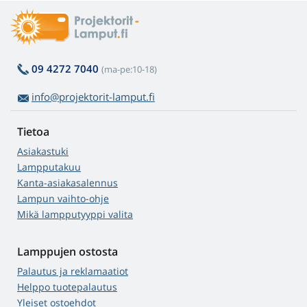
09 4272 7040
(ma-pe:10-18)
info@projektorit-lamput.fi
Tietoa
Asiakastuki
Lampputakuu
Kanta-asiakasalennus
Lampun vaihto-ohje
Mikä lampputyyppi valita
Lamppujen ostosta
Palautus ja reklamaatiot
Helppo tuotepalautus
Yleiset ostoehdot