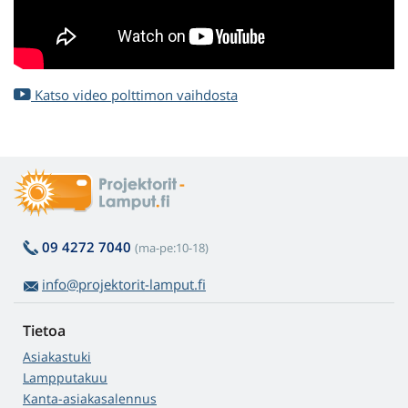
Katso video polttimon vaihdosta
09 4272 7040
(ma-pe:10-18)
info@projektorit-lamput.fi
Tietoa
Asiakastuki
Lampputakuu
Kanta-asiakasalennus