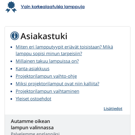
Vain korkealaatuisia lamppuja
Asiakastuki
Miten eri lampputyypit eriävät toisistaan? Mikä
lamppu sopisi minun tarpeisiin?
Millainen takuu lampuissa on?
Kanta-asiakkuus
Projektorilampun vaihto-ohje
Miksi projektorilamput ovat niin kalliita?
Projektorilampun vaihtaminen
Yleiset ostoehdot
Lisätiedot
Autamme oikean
lampun valinnassa
Palvelemme englanniksi