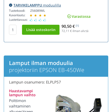
TARVIKELAMPPU
moduulilla
Tuotekoodi:
Z56089ML
Kuvanlaatu:
Varastossa
Luotettavuus:
90,50 €
[1]
72,11
€ ilman alv:tä
Lamput ilman moduulia
projektoriin EPSON EB-450We
Lampun osanumero: ELPLP57
Haastavampi
lampun vaihto
Polttimon
vaihtaminen
alkuperäiseen