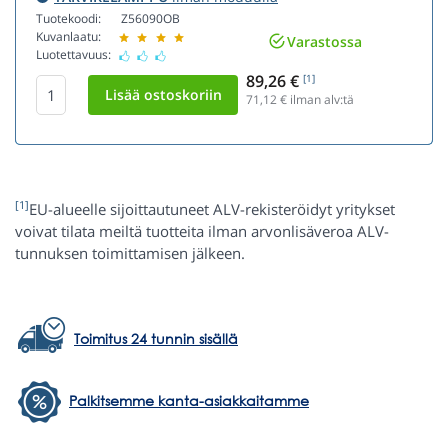
Tuotekoodi:
Z56090OB
Kuvanlaatu:
Varastossa
Luotettavuus:
89,26 €
[1]
71,12
€ ilman alv:tä
[1]
EU-alueelle sijoittautuneet ALV-rekisteröidyt yritykset
voivat tilata meiltä tuotteita ilman arvonlisäveroa ALV-
tunnuksen toimittamisen jälkeen.
Toimitus 24 tunnin sisällä
Palkitsemme kanta-asiakkaitamme