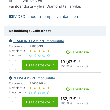
uuteen. Valitse 3 eri
vaihtoehdosta – yleis, Diamond tai tarvike.
VIDEO - moduulilampun vaihtaminen
Moduulilamppuvaihtoehdot
DIAMOND-LAMPPU
moduulilla
Tuotekoodi:
Z80380DL
Kuvanlaatu:
Varastossa
Luotettavuus:
191,07 €
[1]
152,25
€ ilman alv:tä
YLEISLAMPPU
moduulilla
Tuotekoodi:
Z56088GLM
Kuvanlaatu:
Varastossa
Luotettavuus:
132,13 €
[1]
105,28
€ ilman alv:tä