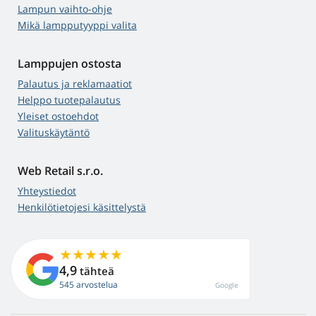
Lampun vaihto-ohje
Mikä lampputyyppi valita
Lamppujen ostosta
Palautus ja reklamaatiot
Helppo tuotepalautus
Yleiset ostoehdot
Valituskäytäntö
Web Retail s.r.o.
Yhteystiedot
Henkilötietojesi käsittelystä
4,9
tähteä
545 arvostelua
Google