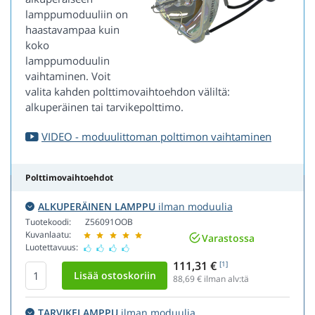
lamppumoduuliin on
haastavampaa kuin
koko
lamppumoduulin
vaihtaminen. Voit
valita kahden polttimovaihtoehdon väliltä:
alkuperäinen tai tarvikepolttimo.
VIDEO - moduulittoman polttimon vaihtaminen
Polttimovaihtoehdot
ALKUPERÄINEN LAMPPU
ilman moduulia
Tuotekoodi:
Z56091OOB
Kuvanlaatu:
Varastossa
Luotettavuus:
111,31 €
[1]
88,69
€ ilman alv:tä
TARVIKELAMPPU
ilman moduulia