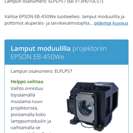
Lampun osanumero: ELPLP57 (tai V13H010L57)
Valitse EPSON EB-450We tuotteellesi. lamput moduulilla ja
polttimot aluperäis- ja tarvikevalmistajilta...
Lamput moduulilla
projektoriin
EPSON EB-450We
Lampun osanumero: ELPLP57
Helppo vaihtaa
Vaihto onnistuu
löysäämällä
muutama ruuvi
projektorista,
poistamalla koko
lamppumoduulin ja
vaihtamalla se