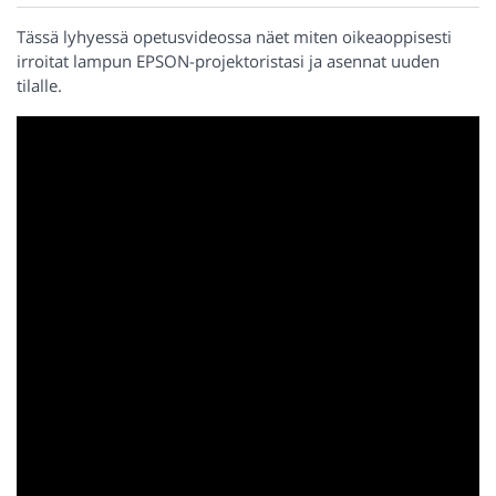
Tässä lyhyessä opetusvideossa näet miten oikeaoppisesti
irroitat lampun EPSON-projektoristasi ja asennat uuden
tilalle.