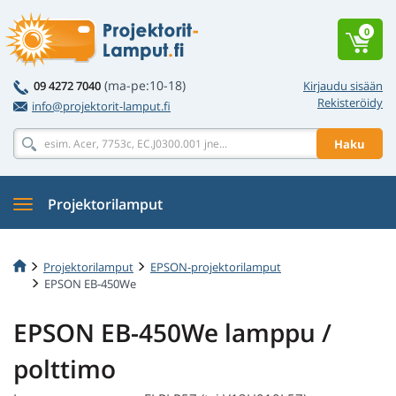
0
(ma-pe:10-18)
09 4272 7040
Kirjaudu sisään
Rekisteröidy
info@projektorit-lamput.fi
Haku
Projektorilamput
Projektorilamput
EPSON-projektorilamput
EPSON EB-450We
EPSON EB-450We lamppu /
polttimo