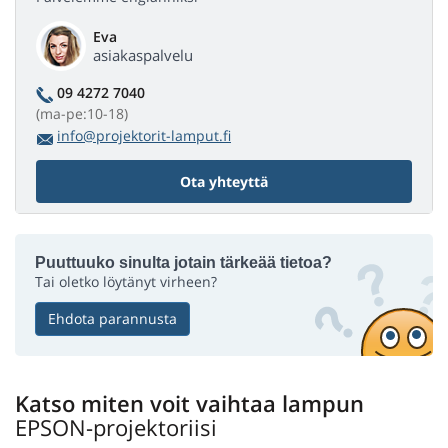
Eva
asiakaspalvelu
09 4272 7040
(ma-pe:10-18)
info@projektorit-lamput.fi
Ota yhteyttä
Puuttuuko sinulta jotain tärkeää tietoa?
Tai oletko löytänyt virheen?
Ehdota parannusta
Katso miten voit vaihtaa lampun
EPSON-projektoriisi