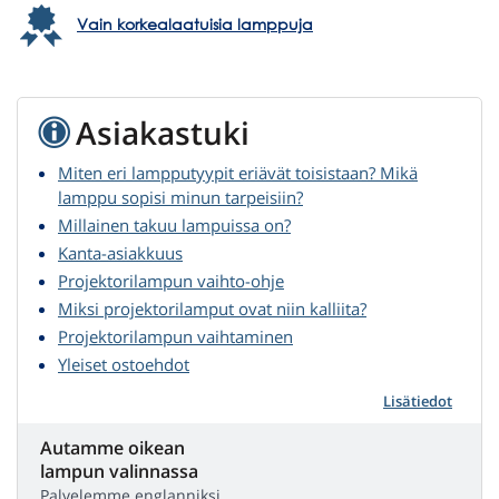
Vain korkealaatuisia lamppuja
Asiakastuki
Miten eri lampputyypit eriävät toisistaan? Mikä
lamppu sopisi minun tarpeisiin?
Millainen takuu lampuissa on?
Kanta-asiakkuus
Projektorilampun vaihto-ohje
Miksi projektorilamput ovat niin kalliita?
Projektorilampun vaihtaminen
Yleiset ostoehdot
Lisätiedot
Autamme oikean
lampun valinnassa
Palvelemme englanniksi