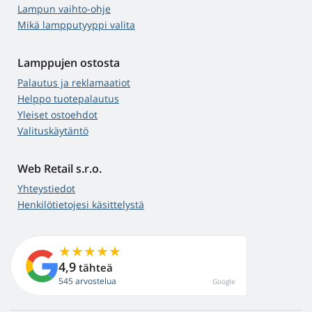
Lampun vaihto-ohje
Mikä lampputyyppi valita
Lamppujen ostosta
Palautus ja reklamaatiot
Helppo tuotepalautus
Yleiset ostoehdot
Valituskäytäntö
Web Retail s.r.o.
Yhteystiedot
Henkilötietojesi käsittelystä
4,9
tähteä
545 arvostelua
Google