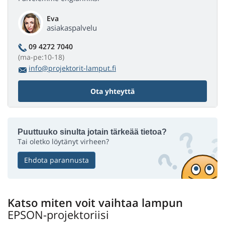
Eva
asiakaspalvelu
09 4272 7040
(ma-pe:10-18)
info@projektorit-lamput.fi
Ota yhteyttä
Puuttuuko sinulta jotain tärkeää tietoa?
Tai oletko löytänyt virheen?
Ehdota parannusta
Katso miten voit vaihtaa lampun
EPSON-projektoriisi