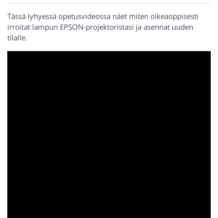
Tässä lyhyessä opetusvideossa näet miten oikeaoppisesti
irroitat lampun EPSON-projektoristasi ja asennat uuden
tilalle.