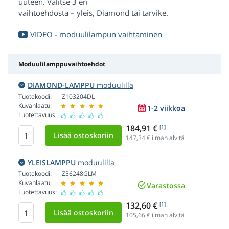
uuteen. Valitse 3 eri
vaihtoehdosta – yleis, Diamond tai tarvike.
VIDEO - moduulilampun vaihtaminen
Moduulilamppuvaihtoehdot
DIAMOND-LAMPPU
moduulilla
Tuotekoodi:
Z103204DL
Kuvanlaatu:
1-2 viikkoa
Luotettavuus:
184,91 €
[1]
147,34
€ ilman alv:tä
YLEISLAMPPU
moduulilla
Tuotekoodi:
Z56248GLM
Kuvanlaatu:
Varastossa
Luotettavuus:
132,60 €
[1]
105,66
€ ilman alv:tä