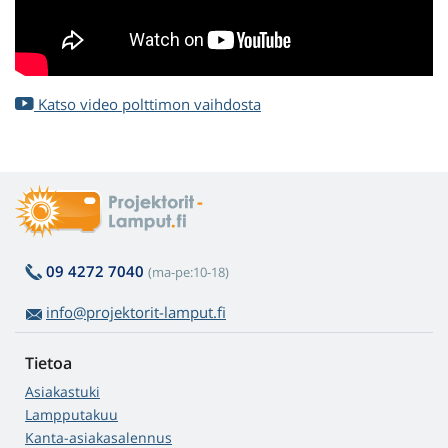
Katso video polttimon vaihdosta
09 4272 7040
(ma-pe:10-18)
info@projektorit-lamput.fi
Tietoa
Asiakastuki
Lampputakuu
Kanta-asiakasalennus