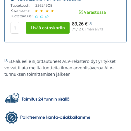
Tuotekoodi:
Z56249OB
Kuvanlaatu:
Varastossa
Luotettavuus:
89,26 €
[1]
71,12
€ ilman alv:tä
[1]
EU-alueelle sijoittautuneet ALV-rekisteröidyt yritykset
voivat tilata meiltä tuotteita ilman arvonlisäveroa ALV-
tunnuksen toimittamisen jälkeen.
Toimitus 24 tunnin sisällä
Palkitsemme kanta-asiakkaitamme