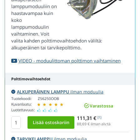
lamppumoduuliin on
haastavampaa kuin
koko
lamppumoduulin
vaihtaminen. Voit
valita kahden polttimovaihtoehdon väliltä:
alkuperäinen tai tarvikepolttimo.
VIDEO - moduulittoman polttimon vaihtaminen
Polttimovaihtoehdot
ALKUPERÄINEN LAMPPU
ilman moduulia
Tuotekoodi:
Z56250OOB
Kuvanlaatu:
Varastossa
Luotettavuus:
111,31 €
[1]
88,69
€ ilman alv:tä
TARVIKELAMPPU
ilman moduulia