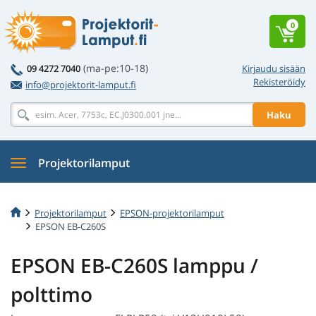
0
(ma-pe:10-18)
09 4272 7040
Kirjaudu sisään
Rekisteröidy
info@projektorit-lamput.fi
Haku
Projektorilamput
Projektorilamput
EPSON-projektorilamput
EPSON EB-C260S
EPSON EB-C260S lamppu /
polttimo