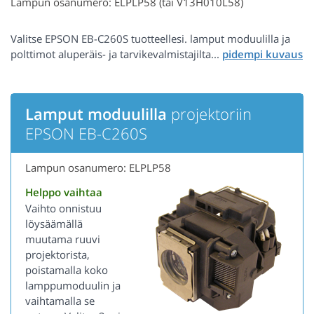
Lampun osanumero: ELPLP58 (tai V13H010L58)
Valitse EPSON EB-C260S tuotteellesi. lamput moduulilla ja
polttimot aluperäis- ja tarvikevalmistajilta...
Lamput moduulilla
projektoriin
EPSON EB-C260S
Lampun osanumero: ELPLP58
Helppo vaihtaa
Vaihto onnistuu
löysäämällä
muutama ruuvi
projektorista,
poistamalla koko
lamppumoduulin ja
vaihtamalla se