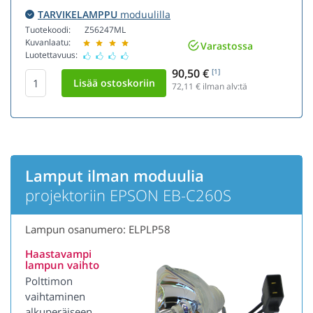
TARVIKELAMPPU
moduulilla
Tuotekoodi:
Z56247ML
Kuvanlaatu:
Varastossa
Luotettavuus:
90,50 €
[1]
72,11
€ ilman alv:tä
Lamput ilman moduulia
projektoriin EPSON EB-C260S
Lampun osanumero: ELPLP58
Haastavampi
lampun vaihto
Polttimon
vaihtaminen
alkuperäiseen