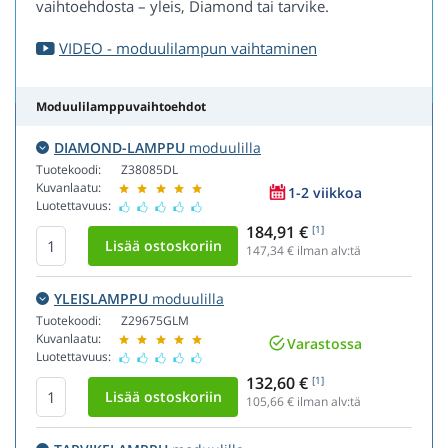
vaihtoehdosta – yleis, Diamond tai tarvike.
VIDEO - moduulilampun vaihtaminen
Moduulilamppuvaihtoehdot
DIAMOND-LAMPPU
moduulilla
Tuotekoodi:
Z38085DL
Kuvanlaatu:
1-2 viikkoa
Luotettavuus:
184,91 €
[1]
147,34
€ ilman alv:tä
YLEISLAMPPU
moduulilla
Tuotekoodi:
Z29675GLM
Kuvanlaatu:
Varastossa
Luotettavuus:
132,60 €
[1]
105,66
€ ilman alv:tä