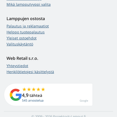
Mikä lampputyyppi valita
Lamppujen ostosta
Palautus ja reklamaatiot
Helppo tuotepalautus
Yleiset ostoehdot
Valituskäytäntö
Web Retail s.r.o.
Yhteystiedot
Henkilötietojesi käsittelystä
4,9
tähteä
545 arvostelua
Google
© 2009 - 2026 Projektorit-Lamput.fi