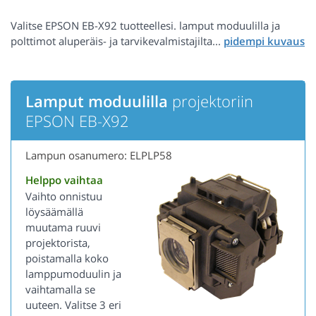
Valitse EPSON EB-X92 tuotteellesi. lamput moduulilla ja
polttimot aluperäis- ja tarvikevalmistajilta...
Lamput moduulilla
projektoriin
EPSON EB-X92
Lampun osanumero: ELPLP58
Helppo vaihtaa
Vaihto onnistuu
löysäämällä
muutama ruuvi
projektorista,
poistamalla koko
lamppumoduulin ja
vaihtamalla se
uuteen. Valitse 3 eri