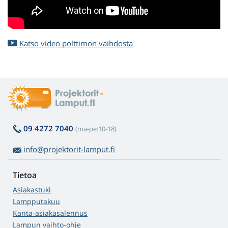
Katso video polttimon vaihdosta
09 4272 7040
(ma-pe:10-18)
info@projektorit-lamput.fi
Tietoa
Asiakastuki
Lampputakuu
Kanta-asiakasalennus
Lampun vaihto-ohje