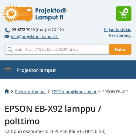
0
(ma-pe:10-18)
09 4272 7040
Kirjaudu sisään
Rekisteröidy
info@projektorit-lamput.fi
Haku
Projektorilamput
Projektorilamput
EPSON-projektorilamput
EPSON EB-X92
EPSON EB-X92 lamppu /
polttimo
Lampun osanumero: ELPLP58 (tai V13H010L58)