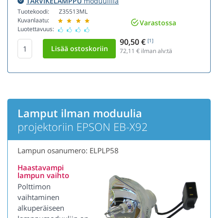
TARVIKELAMPPU
moduulilla
Tuotekoodi:
Z35513ML
Kuvanlaatu:
Varastossa
Luotettavuus:
90,50 €
[1]
72,11
€ ilman alv:tä
Lamput ilman moduulia
projektoriin EPSON EB-X92
Lampun osanumero: ELPLP58
Haastavampi
lampun vaihto
Polttimon
vaihtaminen
alkuperäiseen