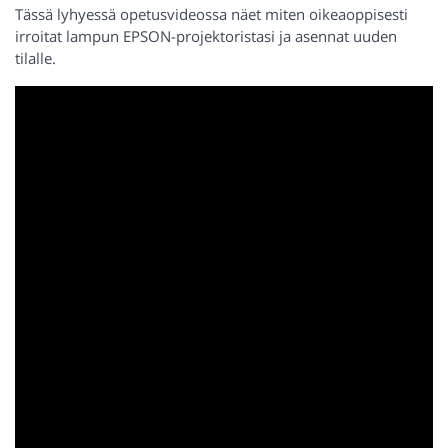
Tässä lyhyessä opetusvideossa näet miten oikeaoppisesti
irroitat lampun EPSON-projektoristasi ja asennat uuden
tilalle.