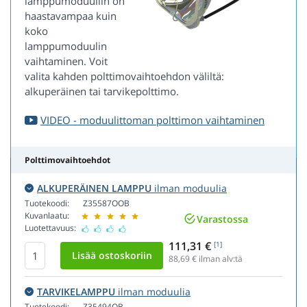
lamppumoduuliin on
haastavampaa kuin
koko
lamppumoduulin
vaihtaminen. Voit
valita kahden polttimovaihtoehdon väliltä:
alkuperäinen tai tarvikepolttimo.
VIDEO - moduulittoman polttimon vaihtaminen
Polttimovaihtoehdot
ALKUPERÄINEN LAMPPU
ilman moduulia
Tuotekoodi:
Z35587OOB
Kuvanlaatu:
Varastossa
Luotettavuus:
111,31 €
[1]
88,69
€ ilman alv:tä
TARVIKELAMPPU
ilman moduulia
Tuotekoodi:
Z35494OB