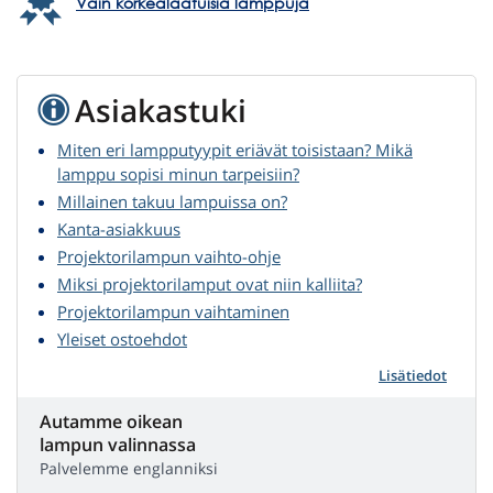
Vain korkealaatuisia lamppuja
Asiakastuki
Miten eri lampputyypit eriävät toisistaan? Mikä
lamppu sopisi minun tarpeisiin?
Millainen takuu lampuissa on?
Kanta-asiakkuus
Projektorilampun vaihto-ohje
Miksi projektorilamput ovat niin kalliita?
Projektorilampun vaihtaminen
Yleiset ostoehdot
Lisätiedot
Autamme oikean
lampun valinnassa
Palvelemme englanniksi