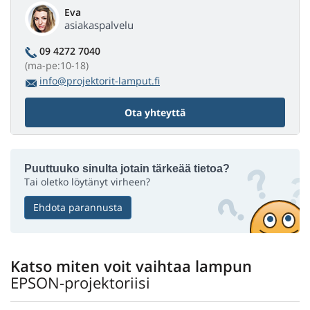
Eva
asiakaspalvelu
09 4272 7040
(ma-pe:10-18)
info@projektorit-lamput.fi
Ota yhteyttä
Puuttuuko sinulta jotain tärkeää tietoa?
Tai oletko löytänyt virheen?
Ehdota parannusta
Katso miten voit vaihtaa lampun
EPSON-projektoriisi