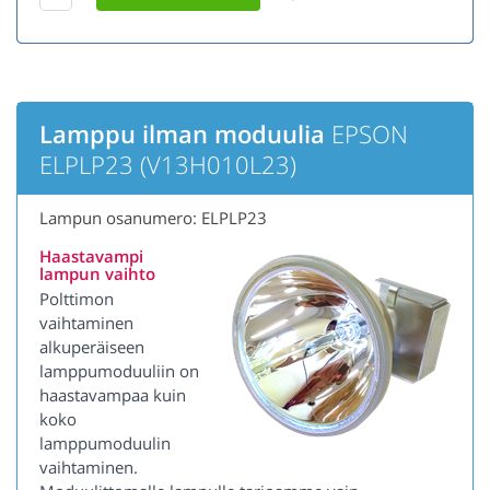
Lamppu ilman moduulia
EPSON
ELPLP23 (V13H010L23)
Lampun osanumero: ELPLP23
Haastavampi
lampun vaihto
Polttimon
vaihtaminen
alkuperäiseen
lamppumoduuliin on
haastavampaa kuin
koko
lamppumoduulin
vaihtaminen.