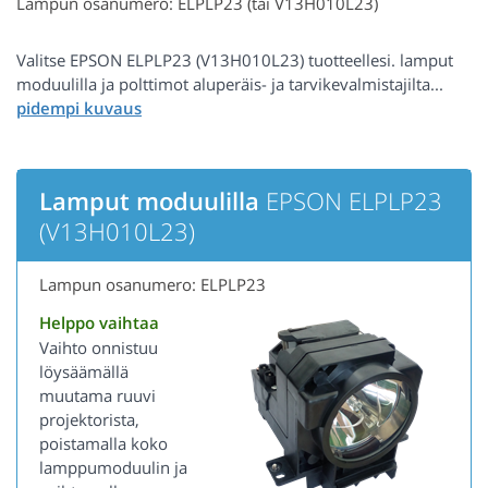
Lampun osanumero: ELPLP23 (tai V13H010L23)
Valitse EPSON ELPLP23 (V13H010L23) tuotteellesi. lamput
moduulilla ja polttimot aluperäis- ja tarvikevalmistajilta...
Lamput moduulilla
EPSON ELPLP23
(V13H010L23)
Lampun osanumero: ELPLP23
Helppo vaihtaa
Vaihto onnistuu
löysäämällä
muutama ruuvi
projektorista,
poistamalla koko
lamppumoduulin ja