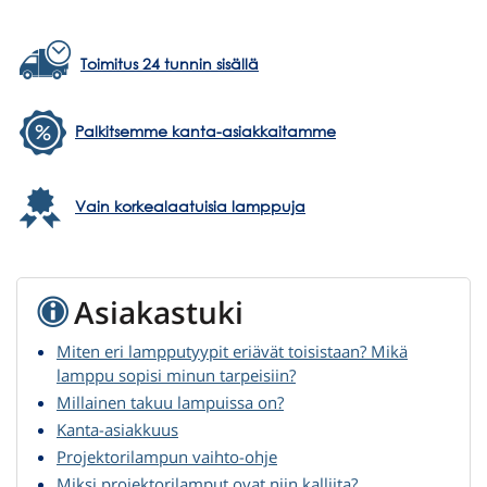
Toimitus 24 tunnin sisällä
Palkitsemme kanta-asiakkaitamme
Vain korkealaatuisia lamppuja
Asiakastuki
Miten eri lampputyypit eriävät toisistaan? Mikä
lamppu sopisi minun tarpeisiin?
Millainen takuu lampuissa on?
Kanta-asiakkuus
Projektorilampun vaihto-ohje
Miksi projektorilamput ovat niin kalliita?