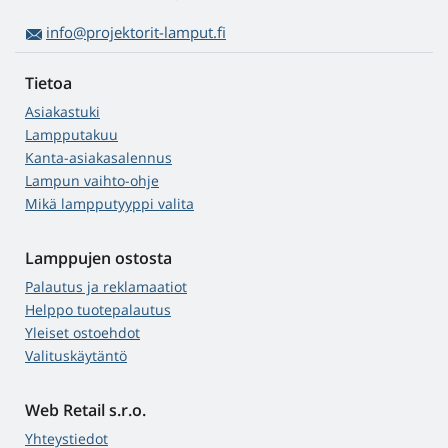
info@projektorit-lamput.fi
Tietoa
Asiakastuki
Lampputakuu
Kanta-asiakasalennus
Lampun vaihto-ohje
Mikä lampputyyppi valita
Lamppujen ostosta
Palautus ja reklamaatiot
Helppo tuotepalautus
Yleiset ostoehdot
Valituskäytäntö
Web Retail s.r.o.
Yhteystiedot