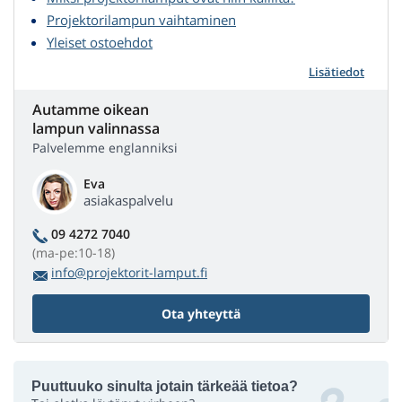
Projektorilampun vaihtaminen
Yleiset ostoehdot
Lisätiedot
Autamme oikean
lampun valinnassa
Palvelemme englanniksi
Eva
asiakaspalvelu
09 4272 7040
(ma-pe:10-18)
info@projektorit-lamput.fi
Ota yhteyttä
Puuttuuko sinulta jotain tärkeää tietoa?