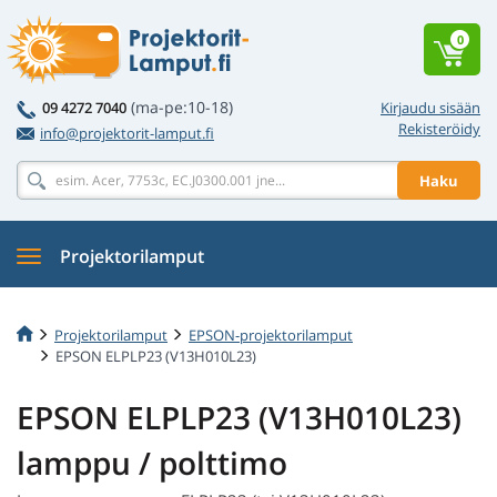
0
(ma-pe:10-18)
09 4272 7040
Kirjaudu sisään
Rekisteröidy
info@projektorit-lamput.fi
Haku
Projektorilamput
Projektorilamput
EPSON-projektorilamput
EPSON ELPLP23 (V13H010L23)
EPSON ELPLP23 (V13H010L23)
lamppu / polttimo