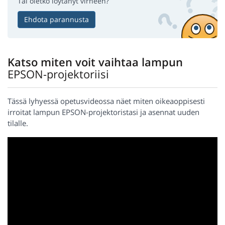
Tai oletko löytänyt virheen?
Ehdota parannusta
Katso miten voit vaihtaa lampun
EPSON-projektoriisi
Tässä lyhyessä opetusvideossa näet miten oikeaoppisesti
irroitat lampun EPSON-projektoristasi ja asennat uuden
tilalle.