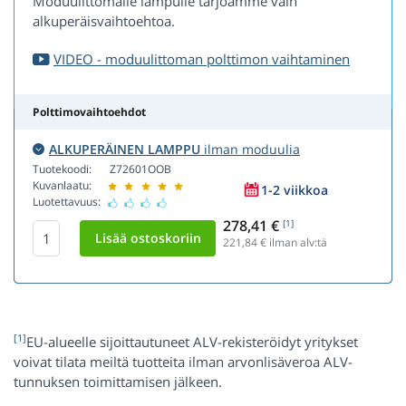
Moduulittomalle lampulle tarjoamme vain
alkuperäisvaihtoehtoa.
VIDEO - moduulittoman polttimon vaihtaminen
Polttimovaihtoehdot
ALKUPERÄINEN LAMPPU
ilman moduulia
Tuotekoodi:
Z72601OOB
Kuvanlaatu:
1-2 viikkoa
Luotettavuus:
278,41 €
[1]
221,84
€ ilman alv:tä
[1]
EU-alueelle sijoittautuneet ALV-rekisteröidyt yritykset
voivat tilata meiltä tuotteita ilman arvonlisäveroa ALV-
tunnuksen toimittamisen jälkeen.