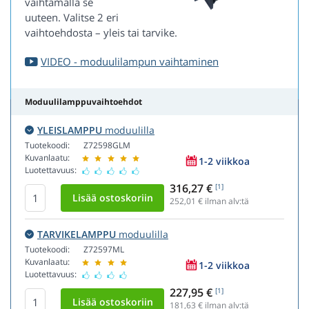
vaihtamalla se
uuteen. Valitse 2 eri
vaihtoehdosta – yleis tai tarvike.
VIDEO - moduulilampun vaihtaminen
Moduulilamppuvaihtoehdot
YLEISLAMPPU
moduulilla
Tuotekoodi:
Z72598GLM
Kuvanlaatu:
1-2 viikkoa
Luotettavuus:
316,27 €
[1]
252,01
€ ilman alv:tä
TARVIKELAMPPU
moduulilla
Tuotekoodi:
Z72597ML
Kuvanlaatu:
1-2 viikkoa
Luotettavuus:
227,95 €
[1]
181,63
€ ilman alv:tä