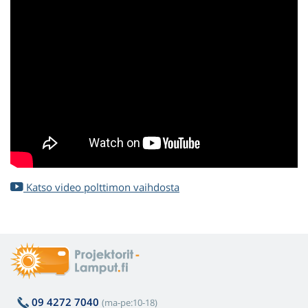
Katso video polttimon vaihdosta
09 4272 7040
(ma-pe:10-18)