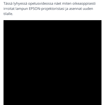
Tässä lyhyessä opetusvideossa näet miten oikeaoppisesti
irroitat lampun EPSON-projektoristasi ja asennat uuden
tilalle.