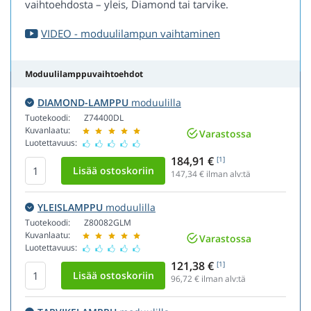
vaihtoehdosta – yleis, Diamond tai tarvike.
VIDEO - moduulilampun vaihtaminen
Moduulilamppuvaihtoehdot
DIAMOND-LAMPPU
moduulilla
Tuotekoodi:
Z74400DL
Kuvanlaatu:
Varastossa
Luotettavuus:
184,91 €
[1]
147,34
€ ilman alv:tä
YLEISLAMPPU
moduulilla
Tuotekoodi:
Z80082GLM
Kuvanlaatu:
Varastossa
Luotettavuus:
121,38 €
[1]
96,72
€ ilman alv:tä