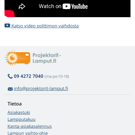
Katso video polttimon vaihdosta
09 4272 7040
(ma-pe:10-18)
info@projektorit-lamput.fi
Tietoa
Asiakastuki
Lampputakuu
Kanta-asiakasalennus
Lampun vaihto-ohje