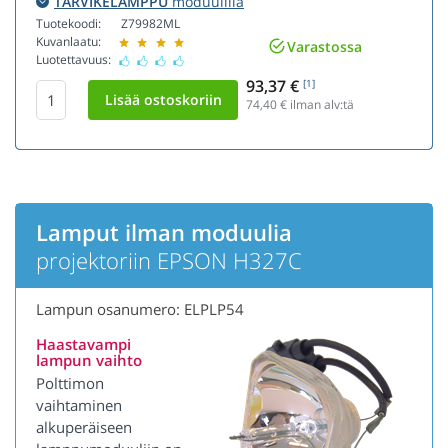
TARVIKELAMPPU
moduulilla
Tuotekoodi:
Z79982ML
Kuvanlaatu:
Varastossa
Luotettavuus:
93,37 €
[1]
74,40
€ ilman alv:tä
Lamput ilman moduulia
projektoriin EPSON H327C
Lampun osanumero: ELPLP54
Haastavampi
lampun vaihto
Polttimon
vaihtaminen
alkuperäiseen