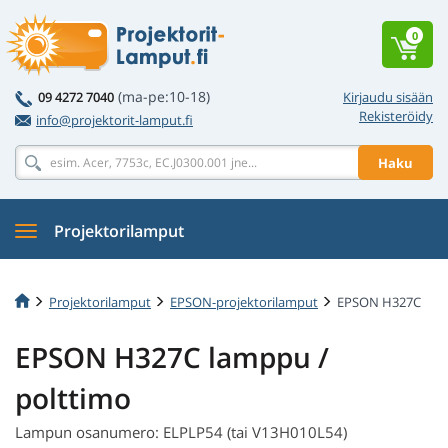
0
(ma-pe:10-18)
09 4272 7040
Kirjaudu sisään
Rekisteröidy
info@projektorit-lamput.fi
Haku
Projektorilamput
Projektorilamput
EPSON-projektorilamput
EPSON H327C
EPSON H327C lamppu /
polttimo
Lampun osanumero: ELPLP54 (tai V13H010L54)