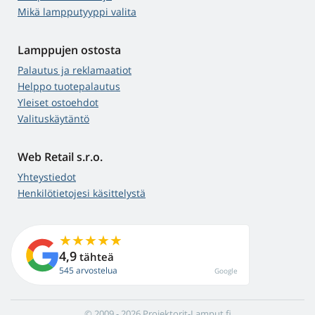
Mikä lampputyyppi valita
Lamppujen ostosta
Palautus ja reklamaatiot
Helppo tuotepalautus
Yleiset ostoehdot
Valituskäytäntö
Web Retail s.r.o.
Yhteystiedot
Henkilötietojesi käsittelystä
4,9
tähteä
545 arvostelua
Google
© 2009 - 2026 Projektorit-Lamput.fi