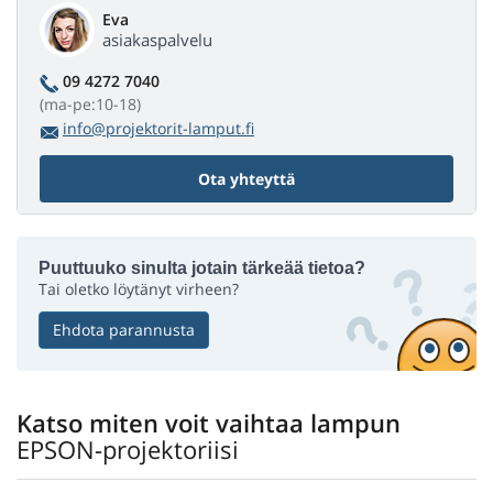
Eva
asiakaspalvelu
09 4272 7040
(ma-pe:10-18)
info@projektorit-lamput.fi
Ota yhteyttä
Puuttuuko sinulta jotain tärkeää tietoa?
Tai oletko löytänyt virheen?
Ehdota parannusta
Katso miten voit vaihtaa lampun
EPSON-projektoriisi