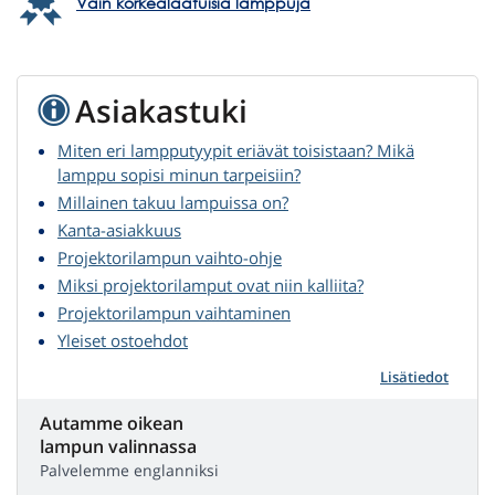
Vain korkealaatuisia lamppuja
Asiakastuki
Miten eri lampputyypit eriävät toisistaan? Mikä
lamppu sopisi minun tarpeisiin?
Millainen takuu lampuissa on?
Kanta-asiakkuus
Projektorilampun vaihto-ohje
Miksi projektorilamput ovat niin kalliita?
Projektorilampun vaihtaminen
Yleiset ostoehdot
Lisätiedot
Autamme oikean
lampun valinnassa
Palvelemme englanniksi