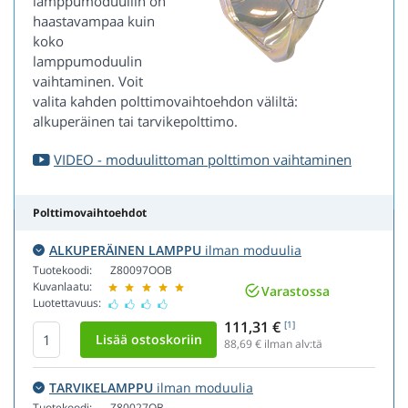
lamppumoduuliin on
haastavampaa kuin
koko
lamppumoduulin
vaihtaminen. Voit
valita kahden polttimovaihtoehdon väliltä:
alkuperäinen tai tarvikepolttimo.
VIDEO - moduulittoman polttimon vaihtaminen
Polttimovaihtoehdot
ALKUPERÄINEN LAMPPU
ilman moduulia
Tuotekoodi:
Z80097OOB
Kuvanlaatu:
Varastossa
Luotettavuus:
111,31 €
[1]
88,69
€ ilman alv:tä
TARVIKELAMPPU
ilman moduulia
Tuotekoodi:
Z80027OB