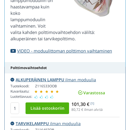
lamppumoduuliin on
haastavampaa kuin
koko
lamppumoduulin
vaihtaminen. Voit
valita kahden polttimovaihtoehdon väliltä:
alkuperäinen tai tarvikepolttimo.
VIDEO - moduulittoman polttimon vaihtaminen
Polttimovaihtoehdot
ALKUPERÄINEN LAMPPU
ilman moduulia
Tuotekoodi:
Z116533OOB
Kuvanlaatu:
Varastossa
Luotettavuus:
101,30 €
[1]
80,72
€ ilman alv:tä
TARVIKELAMPPU
ilman moduulia
Tuotekoodi:
Z116497OB