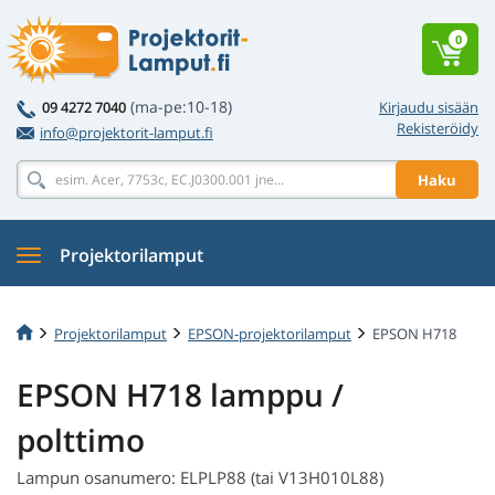
0
(ma-pe:10-18)
09 4272 7040
Kirjaudu sisään
Rekisteröidy
info@projektorit-lamput.fi
Haku
Projektorilamput
Projektorilamput
EPSON-projektorilamput
EPSON H718
EPSON H718 lamppu /
polttimo
Lampun osanumero: ELPLP88 (tai V13H010L88)