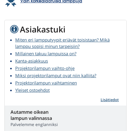
Vain korkealaatuisia lamppuja
Asiakastuki
Miten eri lampputyypit eriävät toisistaan? Mikä
lamppu sopisi minun tarpeisiin?
Millainen takuu lampuissa on?
Kanta-asiakkuus
Projektorilampun vaihto-ohje
Miksi projektorilamput ovat niin kalliita?
Projektorilampun vaihtaminen
Yleiset ostoehdot
Lisätiedot
Autamme oikean
lampun valinnassa
Palvelemme englanniksi