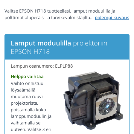
Valitse EPSON H718 tuotteellesi. lamput moduulilla ja
polttimot aluperäis- ja tarvikevalmistajilta...
Lamput moduulilla
projektoriin
EPSON H718
Lampun osanumero: ELPLP88
Helppo vaihtaa
Vaihto onnistuu
löysäämällä
muutama ruuvi
projektorista,
poistamalla koko
lamppumoduulin ja
vaihtamalla se
uuteen. Valitse 3 eri