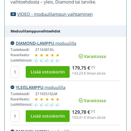
vaihtoehdosta – yleis, Diamond tai tarvike.
VIDEO - moduulilampun vaihtaminen
Moduulilamppuvaihtoehdot
DIAMOND-LAMPPU
moduulilla
Tuotekoodi:
Z116381DL
Kuvanlaatu:
Varastossa
Luotettavuus:
179,75 €
[1]
143,23
€ ilman alv:tä
YLEISLAMPPU
moduulilla
Tuotekoodi:
Z116551GLM
Kuvanlaatu:
Varastossa
Luotettavuus:
129,78 €
[1]
103,41
€ ilman alv:tä