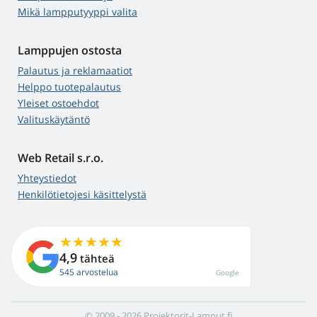
Mikä lampputyyppi valita
Lamppujen ostosta
Palautus ja reklamaatiot
Helppo tuotepalautus
Yleiset ostoehdot
Valituskäytäntö
Web Retail s.r.o.
Yhteystiedot
Henkilötietojesi käsittelystä
4,9
tähteä
545 arvostelua
Google
© 2009 - 2026 Projektorit-Lamput.fi