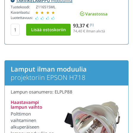
TARVIKELAMPPU
moduulilla
Tuotekoodi:
Z116515ML
Kuvanlaatu:
Varastossa
Luotettavuus:
93,37 €
[1]
74,40
€ ilman alv:tä
Lamput ilman moduulia
projektoriin EPSON H718
Lampun osanumero: ELPLP88
Haastavampi
lampun vaihto
Polttimon
vaihtaminen
alkuperäiseen