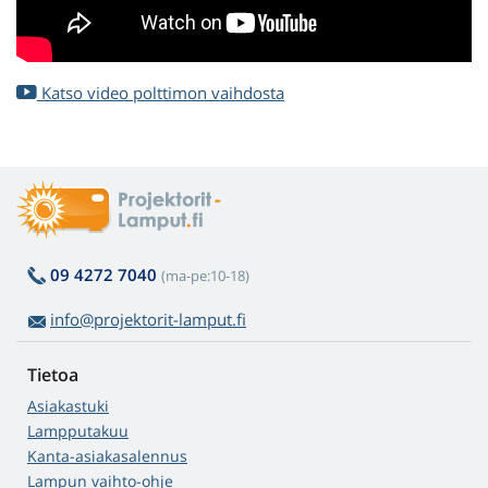
Katso video polttimon vaihdosta
09 4272 7040
(ma-pe:10-18)
info@projektorit-lamput.fi
Tietoa
Asiakastuki
Lampputakuu
Kanta-asiakasalennus
Lampun vaihto-ohje