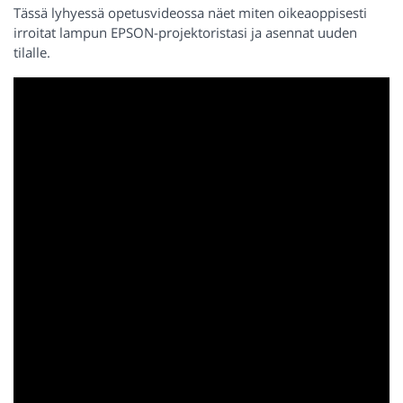
Tässä lyhyessä opetusvideossa näet miten oikeaoppisesti
irroitat lampun EPSON-projektoristasi ja asennat uuden
tilalle.