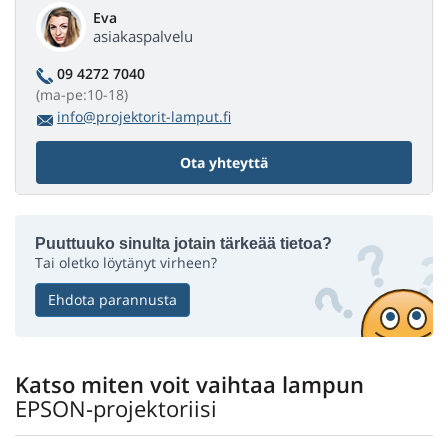
Eva
asiakaspalvelu
09 4272 7040
(ma-pe:10-18)
info@projektorit-lamput.fi
Ota yhteyttä
Puuttuuko sinulta jotain tärkeää tietoa?
Tai oletko löytänyt virheen?
Ehdota parannusta
Katso miten voit vaihtaa lampun
EPSON-projektoriisi