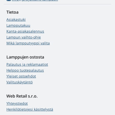
Tietoa
Asiakastuki
Lampputakuu
Kanta-asiakasalennus
Lampun vaihto-ohje
Mikä lampputyyppi valita
Lamppujen ostosta
Palautus ja reklamaatiot
Helppo tuotepalautus
Yleiset ostoehdot
Valituskäytäntö
Web Retail s.r.o.
Yhteystiedot
Henkilötietojesi käsittelystä