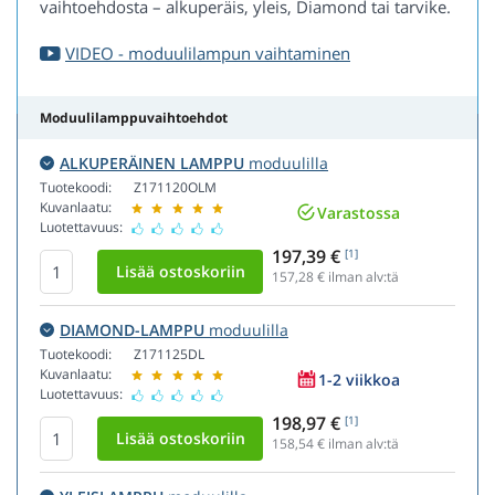
vaihtoehdosta – alkuperäis, yleis, Diamond tai tarvike.
VIDEO - moduulilampun vaihtaminen
Moduulilamppuvaihtoehdot
ALKUPERÄINEN LAMPPU
moduulilla
Tuotekoodi:
Z171120OLM
Kuvanlaatu:
Varastossa
Luotettavuus:
197,39 €
[1]
157,28
€ ilman alv:tä
DIAMOND-LAMPPU
moduulilla
Tuotekoodi:
Z171125DL
Kuvanlaatu:
1-2 viikkoa
Luotettavuus:
198,97 €
[1]
158,54
€ ilman alv:tä