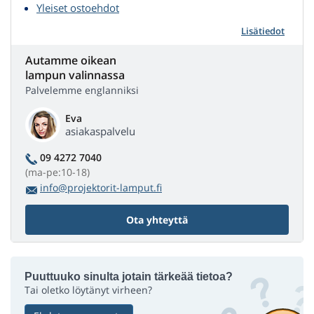
Yleiset ostoehdot
Lisätiedot
Autamme oikean
lampun valinnassa
Palvelemme englanniksi
Eva
asiakaspalvelu
09 4272 7040
(ma-pe:10-18)
info@projektorit-lamput.fi
Ota yhteyttä
Puuttuuko sinulta jotain tärkeää tietoa?
Tai oletko löytänyt virheen?