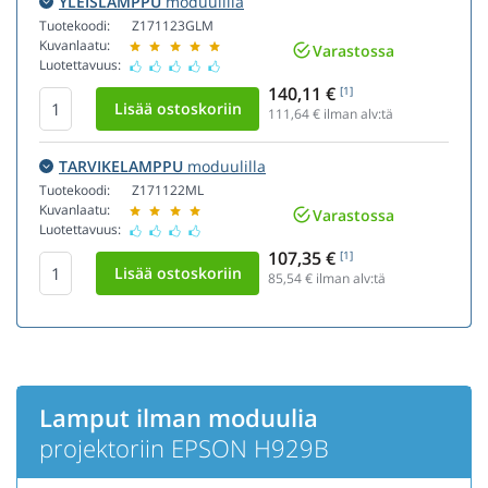
YLEISLAMPPU
moduulilla
Tuotekoodi:
Z171123GLM
Kuvanlaatu:
Varastossa
Luotettavuus:
140,11 €
[1]
111,64
€ ilman alv:tä
TARVIKELAMPPU
moduulilla
Tuotekoodi:
Z171122ML
Kuvanlaatu:
Varastossa
Luotettavuus:
107,35 €
[1]
85,54
€ ilman alv:tä
Lamput ilman moduulia
projektoriin EPSON H929B