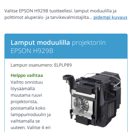
Valitse EPSON H929B tuotteellesi. lamput moduulilla ja
polttimot aluperäis- ja tarvikevalmistajilta...
Lamput moduulilla
projektoriin
EPSON H929B
Lampun osanumero: ELPLP89
Helppo vaihtaa
Vaihto onnistuu
löysäämällä
muutama ruuvi
projektorista,
poistamalla koko
lamppumoduulin ja
vaihtamalla se
uuteen. Valitse 4 eri