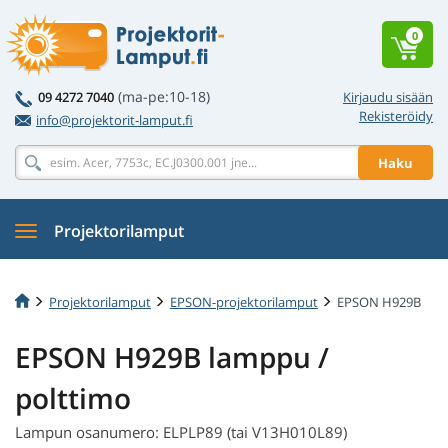
0
(ma-pe:10-18)
09 4272 7040
Kirjaudu sisään
Rekisteröidy
info@projektorit-lamput.fi
Haku
Projektorilamput
Projektorilamput
EPSON-projektorilamput
EPSON H929B
EPSON H929B lamppu /
polttimo
Lampun osanumero: ELPLP89 (tai V13H010L89)