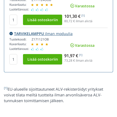
Kuvanlaatu:
Varastossa
Luotettavuus:
101,30 €
[1]
80,72
€ ilman alv:tä
TARVIKELAMPPU
ilman moduulia
Tuotekoodi:
Z171121OB
Kuvanlaatu:
Varastossa
Luotettavuus:
91,97 €
[1]
73,28
€ ilman alv:tä
[1]
EU-alueelle sijoittautuneet ALV-rekisteröidyt yritykset
voivat tilata meiltä tuotteita ilman arvonlisäveroa ALV-
tunnuksen toimittamisen jälkeen.