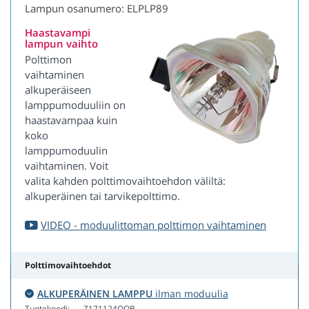
Lampun osanumero: ELPLP89
Haastavampi
lampun vaihto
Polttimon
vaihtaminen
alkuperäiseen
lamppumoduuliin on
haastavampaa kuin
koko
lamppumoduulin
vaihtaminen. Voit
valita kahden polttimovaihtoehdon väliltä:
alkuperäinen tai tarvikepolttimo.
VIDEO - moduulittoman polttimon vaihtaminen
Polttimovaihtoehdot
ALKUPERÄINEN LAMPPU
ilman moduulia
Tuotekoodi:
Z171124OOB