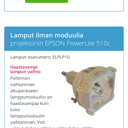
Lamput ilman moduulia
projektoriin EPSON PowerLite 510c
Lampun osanumero: ELPLP10
Haastavampi
lampun vaihto
Polttimon
vaihtaminen
alkuperäiseen
lamppumoduuliin on
haastavampaa kuin
koko
lamppumoduulin
vaihtaminen. Voit