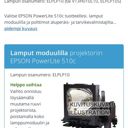
Lampun osanumero: ELPLP10 (tai V13H010L10, ELPLP10S)
Valitse EPSON PowerLite 510c tuotteellesi. lamput
moduulilla ja polttimot aluperäis- ja tarvikevalmistajilta...
Lamput moduulilla
projektoriin
EPSON PowerLite 510c
Lampun osanumero: ELPLP10
Helppo vaihtaa
Vaihto onnistuu
löysäämällä
muutama ruuvi
projektorista,
poistamalla koko
lamppumoduulin ja