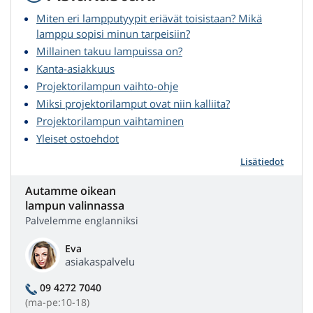
Miten eri lampputyypit eriävät toisistaan? Mikä
lamppu sopisi minun tarpeisiin?
Millainen takuu lampuissa on?
Kanta-asiakkuus
Projektorilampun vaihto-ohje
Miksi projektorilamput ovat niin kalliita?
Projektorilampun vaihtaminen
Yleiset ostoehdot
Lisätiedot
Autamme oikean
lampun valinnassa
Palvelemme englanniksi
Eva
asiakaspalvelu
09 4272 7040
(ma-pe:10-18)