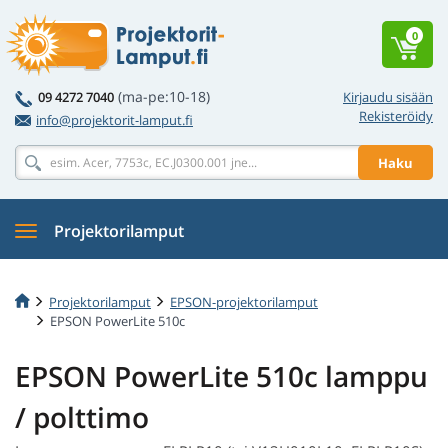
0
(ma-pe:10-18)
09 4272 7040
Kirjaudu sisään
Rekisteröidy
info@projektorit-lamput.fi
Haku
Projektorilamput
Projektorilamput
EPSON-projektorilamput
EPSON PowerLite 510c
EPSON PowerLite 510c lamppu
/ polttimo