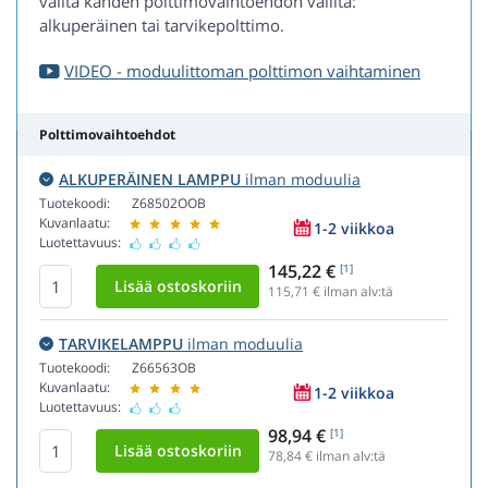
valita kahden polttimovaihtoehdon väliltä:
alkuperäinen tai tarvikepolttimo.
VIDEO - moduulittoman polttimon vaihtaminen
Polttimovaihtoehdot
ALKUPERÄINEN LAMPPU
ilman moduulia
Tuotekoodi:
Z68502OOB
Kuvanlaatu:
1-2 viikkoa
Luotettavuus:
145,22 €
[1]
115,71
€ ilman alv:tä
TARVIKELAMPPU
ilman moduulia
Tuotekoodi:
Z66563OB
Kuvanlaatu:
1-2 viikkoa
Luotettavuus:
98,94 €
[1]
78,84
€ ilman alv:tä