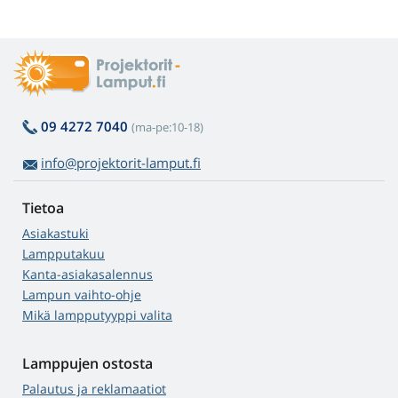
09 4272 7040
(ma-pe:10-18)
info@projektorit-lamput.fi
Tietoa
Asiakastuki
Lampputakuu
Kanta-asiakasalennus
Lampun vaihto-ohje
Mikä lampputyyppi valita
Lamppujen ostosta
Palautus ja reklamaatiot