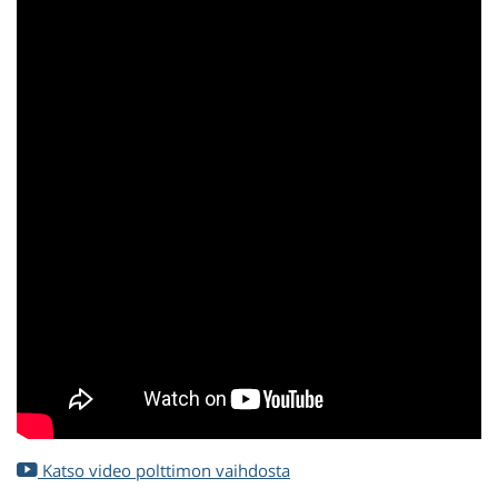
Katso video polttimon vaihdosta