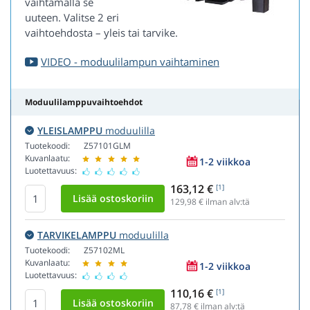
vaihtamalla se
uuteen. Valitse 2 eri
vaihtoehdosta – yleis tai tarvike.
VIDEO - moduulilampun vaihtaminen
Moduulilamppuvaihtoehdot
YLEISLAMPPU
moduulilla
Tuotekoodi:
Z57101GLM
Kuvanlaatu:
1-2 viikkoa
Luotettavuus:
163,12 €
[1]
129,98
€ ilman alv:tä
TARVIKELAMPPU
moduulilla
Tuotekoodi:
Z57102ML
Kuvanlaatu:
1-2 viikkoa
Luotettavuus:
110,16 €
[1]
87,78
€ ilman alv:tä