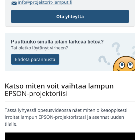
info@projektorit-lamput.fi
Ota yhteyttä
Puuttuuko sinulta jotain tärkeää tietoa?
Tai oletko löytänyt virheen?
Ehdota parannusta
Katso miten voit vaihtaa lampun
EPSON-projektoriisi
Tässä lyhyessä opetusvideossa näet miten oikeaoppisesti
irroitat lampun EPSON-projektoristasi ja asennat uuden
tilalle.