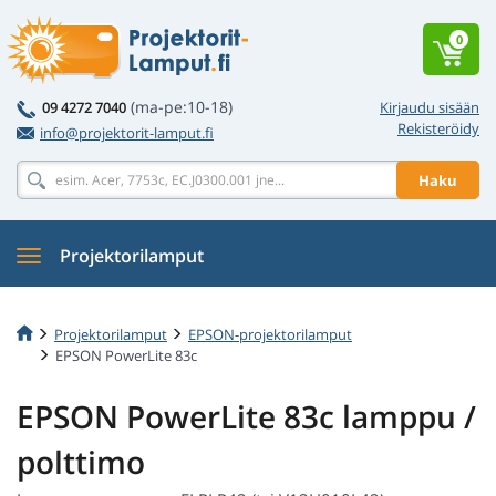
0
(ma-pe:10-18)
09 4272 7040
Kirjaudu sisään
Rekisteröidy
info@projektorit-lamput.fi
Haku
Projektorilamput
Projektorilamput
EPSON-projektorilamput
EPSON PowerLite 83c
EPSON PowerLite 83c lamppu /
polttimo