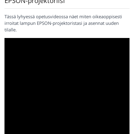
EPSON-projektoriisi
Tässä lyhyessä opetusvideossa näet miten oikeaoppisesti
irroitat lampun EPSON-projektoristasi ja asennat uuden
tilalle.