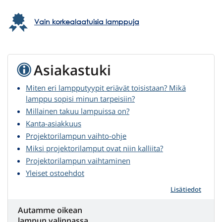
Vain korkealaatuisia lamppuja
Asiakastuki
Miten eri lampputyypit eriävät toisistaan? Mikä
lamppu sopisi minun tarpeisiin?
Millainen takuu lampuissa on?
Kanta-asiakkuus
Projektorilampun vaihto-ohje
Miksi projektorilamput ovat niin kalliita?
Projektorilampun vaihtaminen
Yleiset ostoehdot
Lisätiedot
Autamme oikean
lampun valinnassa