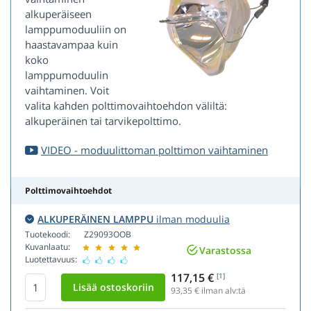
alkuperäiseen
lamppumoduuliin on
haastavampaa kuin
koko
lamppumoduulin
vaihtaminen. Voit
valita kahden polttimovaihtoehdon väliltä:
alkuperäinen tai tarvikepolttimo.
VIDEO - moduulittoman polttimon vaihtaminen
Polttimovaihtoehdot
ALKUPERÄINEN LAMPPU
ilman moduulia
Tuotekoodi:
Z29093OOB
Kuvanlaatu:
Varastossa
Luotettavuus:
117,15 €
[1]
93,35
€ ilman alv:tä