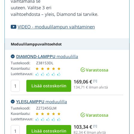
vaihtamalla se
uuteen. Valitse 3 eri
vaihtoehdosta – yleis, Diamond tai tarvike.
VIDEO - moduulilampun vaihtaminen
Moduulilamppuvaihtoehdot
DIAMOND-LAMPPU
moduulilla
Tuotekoodi:
Z38153DL
Kuvanlaatu:
Varastossa
Luotettavuus:
169,06 €
[1]
134,71
€ ilman alv:tä
YLEISLAMPPU
moduulilla
Tuotekoodi:
Z27245GLM
Kuvanlaatu:
Varastossa
Luotettavuus:
103,34 €
[1]
82,34
€ ilman alv:tä