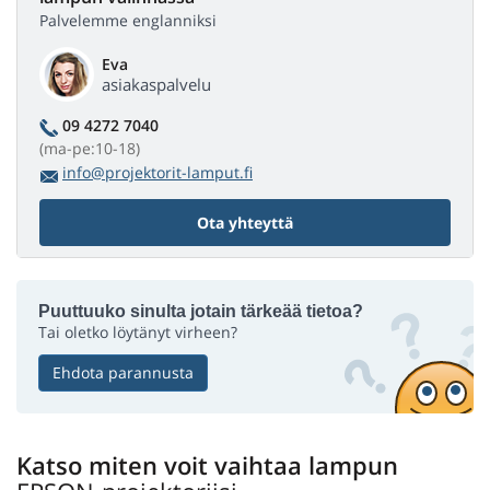
Palvelemme englanniksi
Eva
asiakaspalvelu
09 4272 7040
(ma-pe:10-18)
info@projektorit-lamput.fi
Ota yhteyttä
Puuttuuko sinulta jotain tärkeää tietoa?
Tai oletko löytänyt virheen?
Ehdota parannusta
Katso miten voit vaihtaa lampun