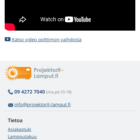
Katso video polttimon vaihdosta
09 4272 7040
(ma-pe:10-18)
info@projektorit-lamput.fi
Tietoa
Asiakastuki
Lampputakuu