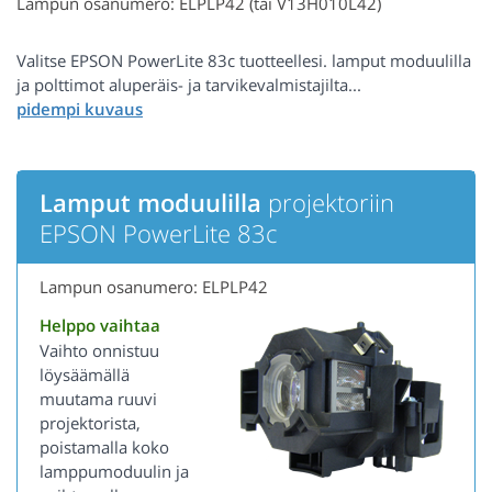
Lampun osanumero: ELPLP42 (tai V13H010L42)
Valitse EPSON PowerLite 83c tuotteellesi. lamput moduulilla
ja polttimot aluperäis- ja tarvikevalmistajilta...
Lamput moduulilla
projektoriin
EPSON PowerLite 83c
Lampun osanumero: ELPLP42
Helppo vaihtaa
Vaihto onnistuu
löysäämällä
muutama ruuvi
projektorista,
poistamalla koko
lamppumoduulin ja