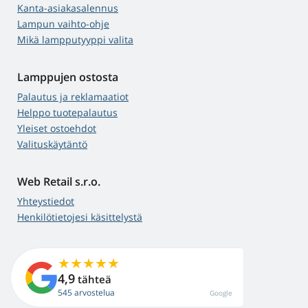
Kanta-asiakasalennus
Lampun vaihto-ohje
Mikä lampputyyppi valita
Lamppujen ostosta
Palautus ja reklamaatiot
Helppo tuotepalautus
Yleiset ostoehdot
Valituskäytäntö
Web Retail s.r.o.
Yhteystiedot
Henkilötietojesi käsittelystä
4,9
tähteä
545 arvostelua
Google