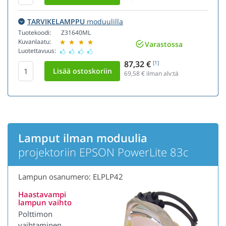
TARVIKELAMPPU
moduulilla
Tuotekoodi:
Z31640ML
Kuvanlaatu:
Varastossa
Luotettavuus:
87,32 €
[1]
69,58
€ ilman alv:tä
Lamput ilman moduulia
projektoriin EPSON PowerLite 83c
Lampun osanumero: ELPLP42
Haastavampi
lampun vaihto
Polttimon
vaihtaminen