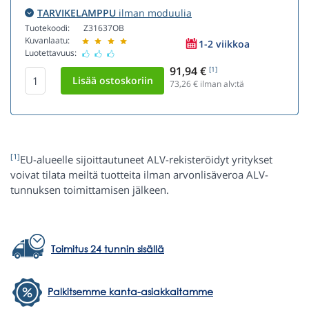
TARVIKELAMPPU
ilman moduulia
Tuotekoodi:
Z31637OB
Kuvanlaatu:
1-2 viikkoa
Luotettavuus:
91,94 €
[1]
73,26
€ ilman alv:tä
[1]
EU-alueelle sijoittautuneet ALV-rekisteröidyt yritykset
voivat tilata meiltä tuotteita ilman arvonlisäveroa ALV-
tunnuksen toimittamisen jälkeen.
Toimitus 24 tunnin sisällä
Palkitsemme kanta-asiakkaitamme