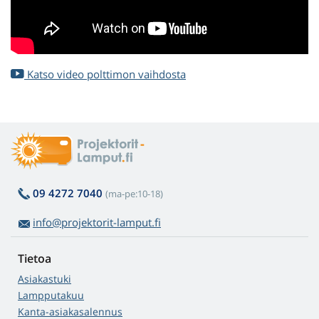
Katso video polttimon vaihdosta
09 4272 7040
(ma-pe:10-18)
info@projektorit-lamput.fi
Tietoa
Asiakastuki
Lampputakuu
Kanta-asiakasalennus