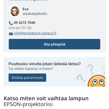
Eva
asiakaspalvelu
09 4272 7040
(ma-pe:10-18)
info@projektorit-lamput.fi
Ota yhteyttä
Puuttuuko sinulta jotain tärkeää tietoa?
Tai oletko löytänyt virheen?
Ehdota parannusta
Katso miten voit vaihtaa lampun
EPSON-projektoriisi