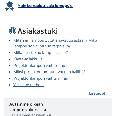
Vain korkealaatuisia lamppuja
Asiakastuki
Miten eri lampputyypit eriävät toisistaan? Mikä
lamppu sopisi minun tarpeisiin?
Millainen takuu lampuissa on?
Kanta-asiakkuus
Projektorilampun vaihto-ohje
Miksi projektorilamput ovat niin kalliita?
Projektorilampun vaihtaminen
Yleiset ostoehdot
Lisätiedot
Autamme oikean
lampun valinnassa
Palvelemme englanniksi