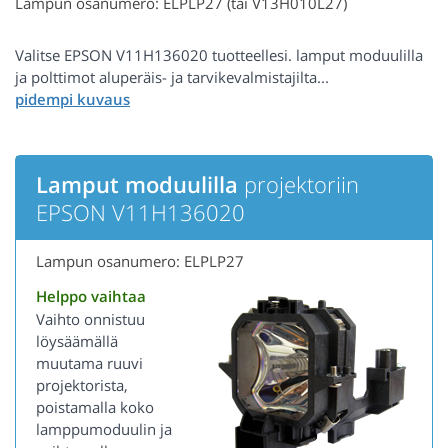
Lampun osanumero: ELPLP27 (tai V13H010L27)
Valitse EPSON V11H136020 tuotteellesi. lamput moduulilla
ja polttimot aluperäis- ja tarvikevalmistajilta...
Lamput moduulilla
projektoriin
EPSON V11H136020
Lampun osanumero: ELPLP27
Helppo vaihtaa
Vaihto onnistuu
löysäämällä
muutama ruuvi
projektorista,
poistamalla koko
lamppumoduulin ja