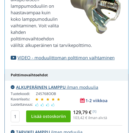
lamppumoduuliin on
haastavampaa kuin
koko lamppumoduulin
vaihtaminen. Voit valita
kahden
polttimovaihtoehdon
väliltä: alkuperäinen tai tarvikepolttimo.
VIDEO - moduulittoman polttimon vaihtaminen
Polttimovaihtoehdot
ALKUPERÄINEN LAMPPU
ilman moduulia
Tuotekoodi:
Z45768OOB
Kuvanlaatu:
1-2 viikkoa
Luotettavuus:
129,79 €
[1]
103,42
€ ilman alv:tä
TARVIKELAMPPU
ilman moduulia