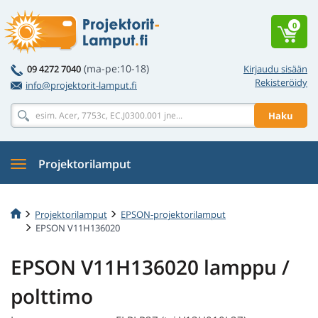
0
(ma-pe:10-18)
09 4272 7040
Kirjaudu sisään
Rekisteröidy
info@projektorit-lamput.fi
Haku
Projektorilamput
Projektorilamput
EPSON-projektorilamput
EPSON V11H136020
EPSON V11H136020 lamppu /
polttimo