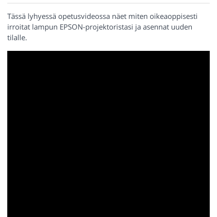
Tässä lyhyessä opetusvideossa näet miten oikeaoppisesti
irroitat lampun EPSON-projektoristasi ja asennat uuden
tilalle.