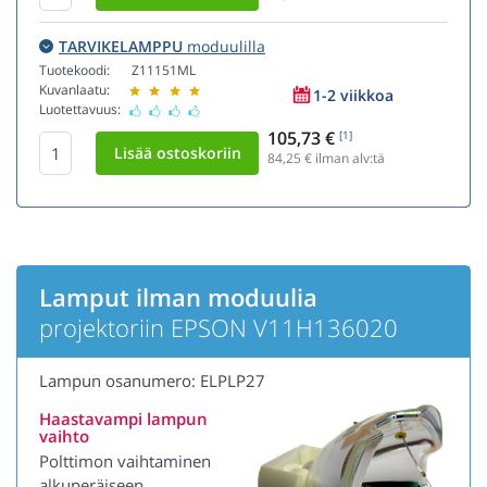
TARVIKELAMPPU
moduulilla
Tuotekoodi:
Z11151ML
Kuvanlaatu:
1-2 viikkoa
Luotettavuus:
105,73 €
[1]
84,25
€ ilman alv:tä
Lamput ilman moduulia
projektoriin EPSON V11H136020
Lampun osanumero: ELPLP27
Haastavampi lampun
vaihto
Polttimon vaihtaminen
alkuperäiseen