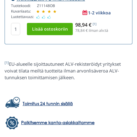
Tuotekoodi:
Z11148OB
Kuvanlaatu:
1-2 viikkoa
Luotettavuus:
98,94 €
[1]
78,84
€ ilman alv:tä
[1]
EU-alueelle sijoittautuneet ALV-rekisteröidyt yritykset
voivat tilata meiltä tuotteita ilman arvonlisäveroa ALV-
tunnuksen toimittamisen jälkeen.
Toimitus 24 tunnin sisällä
Palkitsemme kanta-asiakkaitamme