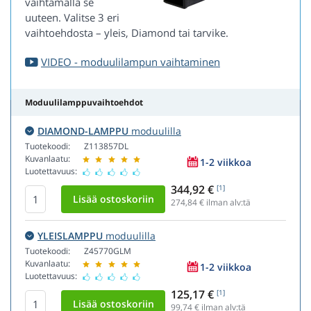
vaihtamalla se
uuteen. Valitse 3 eri
vaihtoehdosta – yleis, Diamond tai tarvike.
VIDEO - moduulilampun vaihtaminen
Moduulilamppuvaihtoehdot
DIAMOND-LAMPPU
moduulilla
Tuotekoodi:
Z113857DL
Kuvanlaatu:
1-2 viikkoa
Luotettavuus:
344,92 €
[1]
274,84
€ ilman alv:tä
YLEISLAMPPU
moduulilla
Tuotekoodi:
Z45770GLM
Kuvanlaatu:
1-2 viikkoa
Luotettavuus:
125,17 €
[1]
99,74
€ ilman alv:tä