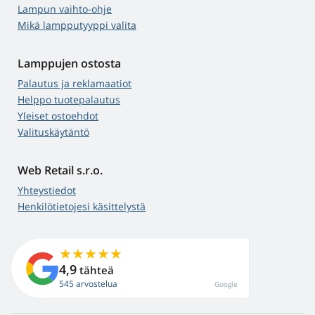
Lampun vaihto-ohje
Mikä lampputyyppi valita
Lamppujen ostosta
Palautus ja reklamaatiot
Helppo tuotepalautus
Yleiset ostoehdot
Valituskäytäntö
Web Retail s.r.o.
Yhteystiedot
Henkilötietojesi käsittelystä
4,9
tähteä
545 arvostelua
Google