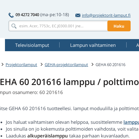
(ma-pe:10-18)
09 4272 7040
info@projektorit-lamput.fi
Haku
Televisiolamput
Lampun vaihtaminen
A
Projektorilamput
GEHA-projektorilamput
GEHA 60 201616
EHA 60 201616 lamppu / polttimo
mpun osanumero: 60 201616
itse GEHA 60 201616 tuotteellesi. lamput moduulilla ja polttimot al
Jos haluat vaihtamisen olevan helppoa, suosittelemme
lamppu
Jos sinulla on jo kokemusta polttimoiden vaihdosta, voit valit
Laadukas
alkuperäislamppu
takaa parhaan kuvanlaadun.