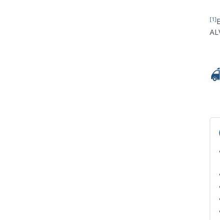
[1]
E
AL