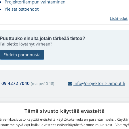
Projektorilampun vaihtaminen
Yleiset ostoehdot
Lisätiedot
Puuttuuko sinulta jotain tärkeää tietoa?
Tai oletko löytänyt virheen?
Ehdota parannusta
09 4272 7040
info@projektorit-lamput.fi
(ma-pe:10-18)
amppujen ostosta
Web Retail s.r.o.
Tämä sivusto käyttää evästeitä
lautus ja reklamaatiot
Yhteystiedot
 verkkosivusto käyttää evästeitä käyttökokemuksen parantamiseksi. Käyttä
lppo tuotepalautus
Henkilötietojesi käsittelystä
stoamme hyväksyt kaikki evästeet evästekäytäntöjemme mukaisesti. Voit m
eiset ostoehdot