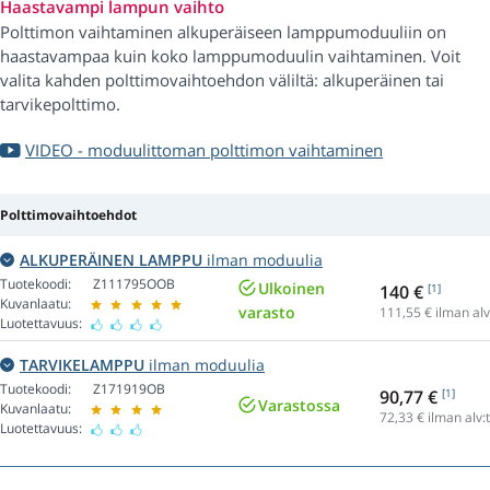
Haastavampi lampun vaihto
Polttimon vaihtaminen alkuperäiseen lamppumoduuliin on
haastavampaa kuin koko lamppumoduulin vaihtaminen. Voit
valita kahden polttimovaihtoehdon väliltä: alkuperäinen tai
tarvikepolttimo.
VIDEO - moduulittoman polttimon vaihtaminen
Polttimovaihtoehdot
ALKUPERÄINEN LAMPPU
ilman moduulia
Tuotekoodi:
Z111795OOB
Ulkoinen
140 €
[1]
Kuvanlaatu:
varasto
111,55
€ ilman alv
Luotettavuus:
TARVIKELAMPPU
ilman moduulia
Tuotekoodi:
Z171919OB
90,77 €
[1]
Varastossa
Kuvanlaatu:
72,33
€ ilman alv:
Luotettavuus: