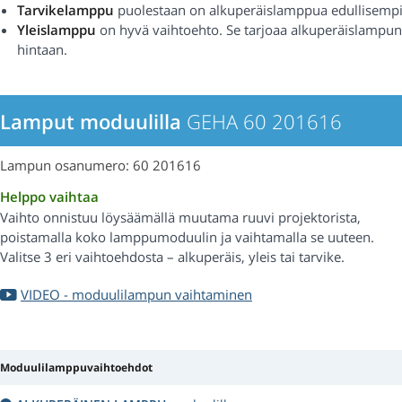
Tarvikelamppu
puolestaan on alkuperäislamppua edullisempi
Yleislamppu
on hyvä vaihtoehto. Se tarjoaa alkuperäislampu
hintaan.
Lamput moduulilla
GEHA 60 201616
Lampun osanumero: 60 201616
Helppo vaihtaa
Vaihto onnistuu löysäämällä muutama ruuvi projektorista,
poistamalla koko lamppumoduulin ja vaihtamalla se uuteen.
Valitse 3 eri vaihtoehdosta – alkuperäis, yleis tai tarvike.
VIDEO - moduulilampun vaihtaminen
Moduulilamppuvaihtoehdot