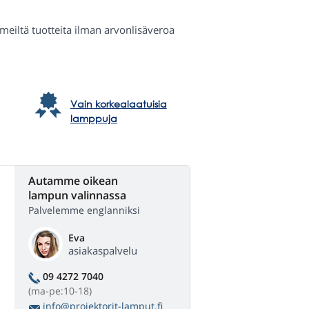
a meiltä tuotteita ilman arvonlisäveroa
Vain korkealaatuisia
lamppuja
Autamme oikean
lampun valinnassa
Palvelemme englanniksi
Eva
asiakaspalvelu
09 4272 7040
(ma-pe:10-18)
info@projektorit-lamput.fi