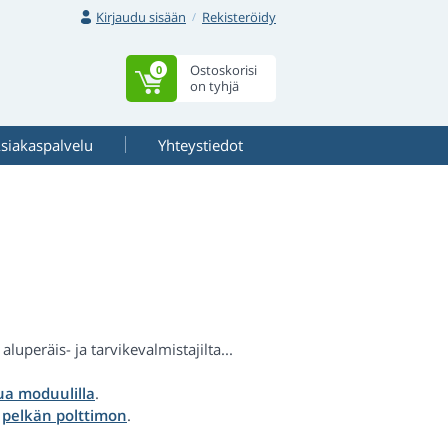
Kirjaudu sisään
Rekisteröidy
Ostoskorisi
0
on tyhjä
siakaspalvelu
Yhteystiedot
uperäis- ja tarvikevalmistajilta...
a moduulilla
.
a
pelkän polttimon
.