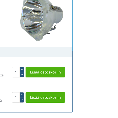
:tä
tä