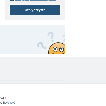
Ota yhteyttä
4,9
tähteä
mällä
545 arvostelua
Google
yös
hyväksyä