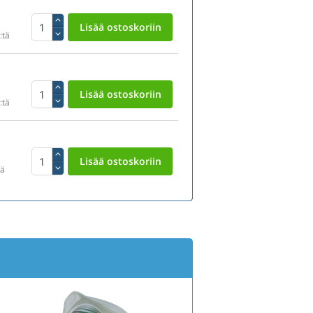
:tä
:tä
tä