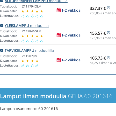
ALKUPERÄINEN LAMPPU
moduulilla
Tuotekoodi:
Z111794OLM
327,37 €
[1]
1-2 viikkoa
Kuvanlaatu:
260,85
€ ilman alv
Luotettavuus:
YLEISLAMPPU
moduulilla
Tuotekoodi:
Z149846GLM
155,57 €
[1]
1-2 viikkoa
Kuvanlaatu:
123,96
€ ilman alv
Luotettavuus:
TARVIKELAMPPU
moduulilla
Tuotekoodi:
Z119879ML
105,73 €
[1]
1-2 viikkoa
Kuvanlaatu:
84,25
€ ilman alv:
Luotettavuus:
Lamput ilman moduulia
GEHA 60 201616
Lampun osanumero: 60 201616