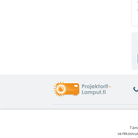
Tietoa
L
Asiakastuki
Pa
Tämä
Lampputakuu
He
verkkosivu
Kanta-asiakasalennus
Yl