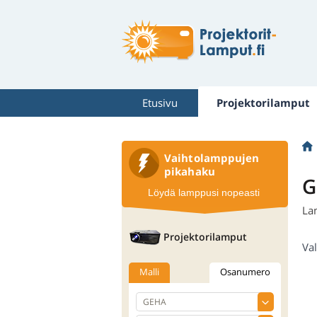
Etusivu
Projektorilamput
Vaihtolamppujen
pikahaku
G
Löydä lamppusi nopeasti
La
Projektorilamput
Val
Malli
Osanumero