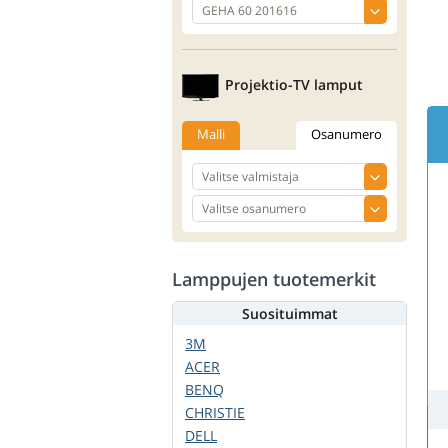
Projektio-TV lamput
Malli
Osanumero
Lamppujen tuotemerkit
Suosituimmat
3M
ACER
BENQ
CHRISTIE
DELL