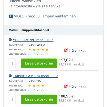
uuteen. Valitse 2 eri
vaihtoehdosta – yleis tai tarvike.
VIDEO - moduulilampun vaihtaminen
Moduulilamppuvaihtoehdot
YLEISLAMPPU
moduulilla
Tuotekoodi:
Z45804GLM
Kuvanlaatu:
1-2 viikkoa
Luotettavuus:
117,62 €
[1]
93,72
€ ilman alv:tä
TARVIKELAMPPU
moduulilla
Tuotekoodi:
Z45803ML
Kuvanlaatu:
1-2 viikkoa
Luotettavuus:
108,93 €
[1]
86,80
€ ilman alv:tä