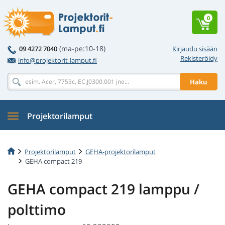
0
(ma-pe:10-18)
09 4272 7040
Kirjaudu sisään
Rekisteröidy
info@projektorit-lamput.fi
Haku
Projektorilamput
Projektorilamput
GEHA-projektorilamput
GEHA compact 219
GEHA compact 219 lamppu /
polttimo