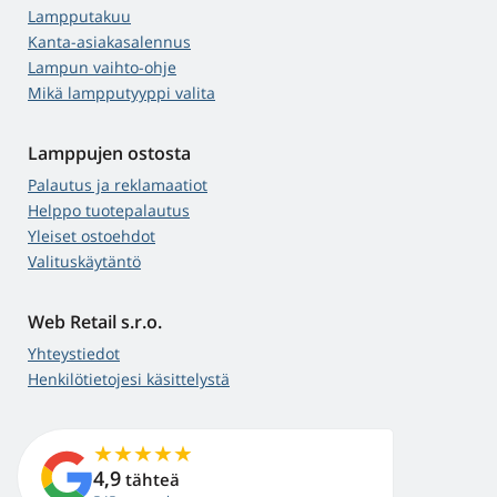
Lampputakuu
Kanta-asiakasalennus
Lampun vaihto-ohje
Mikä lampputyyppi valita
Lamppujen ostosta
Palautus ja reklamaatiot
Helppo tuotepalautus
Yleiset ostoehdot
Valituskäytäntö
Web Retail s.r.o.
Yhteystiedot
Henkilötietojesi käsittelystä
4,9
tähteä