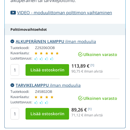
alkuperäinen tai tarvikepolttimo.
VIDEO - moduulittoman polttimon vaihtaminen
Polttimovaihtoehdot
ALKUPERÄINEN LAMPPU
ilman moduulia
Tuotekoodi:
Z29206OOB
Kuvanlaatu:
Ulkoinen varasto
Luotettavuus:
113,89 €
[1]
90,75
€ ilman alv:tä
TARVIKELAMPPU
ilman moduulia
Tuotekoodi:
Z45802OB
Kuvanlaatu:
Ulkoinen varasto
Luotettavuus:
89,26 €
[1]
71,12
€ ilman alv:tä