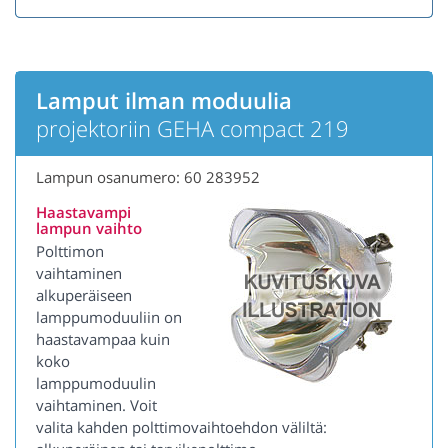
Lamput ilman moduulia
projektoriin GEHA compact 219
Lampun osanumero: 60 283952
Haastavampi
lampun vaihto
Polttimon
vaihtaminen
alkuperäiseen
lamppumoduuliin on
haastavampaa kuin
koko
lamppumoduulin
vaihtaminen. Voit
valita kahden polttimovaihtoehdon väliltä: