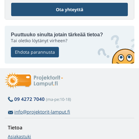
Ota yhteyttä
Puuttuuko sinulta jotain tärkeää tietoa?
Tai oletko löytänyt virheen?
Ehdota parannusta
09 4272 7040
(ma-pe:10-18)
info@projektorit-lamput.fi
Tietoa
Asiakastuki