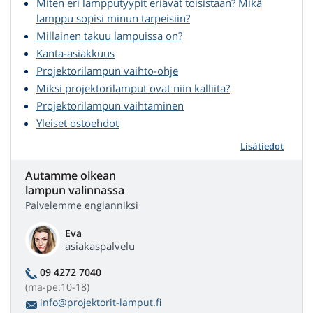
Miten eri lampputyypit eriävät toisistaan? Mikä
lamppu sopisi minun tarpeisiin?
Millainen takuu lampuissa on?
Kanta-asiakkuus
Projektorilampun vaihto-ohje
Miksi projektorilamput ovat niin kalliita?
Projektorilampun vaihtaminen
Yleiset ostoehdot
Lisätiedot
Autamme oikean
lampun valinnassa
Palvelemme englanniksi
Eva
asiakaspalvelu
09 4272 7040
(ma-pe:10-18)
info@projektorit-lamput.fi