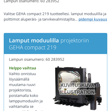
Lampun osanumero: 60 283952
Valitse GEHA compact 219 tuotteellesi. lamput moduulilla ja
polttimot aluperäis- ja tarvikevalmistajilta...
Lamput moduulilla
projektoriin
GEHA compact 219
Lampun osanumero: 60 283952
Helppo vaihtaa
Vaihto onnistuu
löysäämällä
muutama ruuvi
projektorista,
poistamalla koko
lamppumoduulin ja
vaihtamalla se