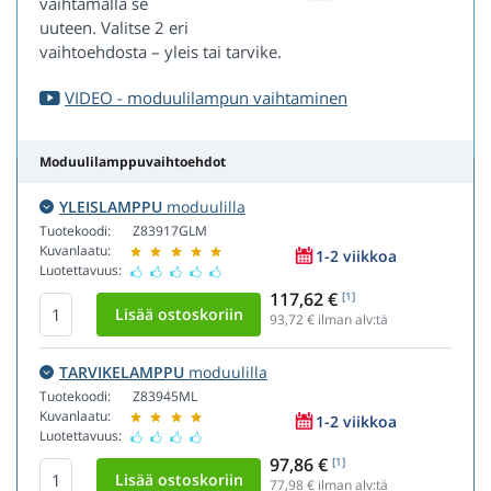
vaihtamalla se
uuteen. Valitse 2 eri
vaihtoehdosta – yleis tai tarvike.
VIDEO - moduulilampun vaihtaminen
Moduulilamppuvaihtoehdot
YLEISLAMPPU
moduulilla
Tuotekoodi:
Z83917GLM
Kuvanlaatu:
1-2 viikkoa
Luotettavuus:
117,62 €
[1]
93,72
€ ilman alv:tä
TARVIKELAMPPU
moduulilla
Tuotekoodi:
Z83945ML
Kuvanlaatu:
1-2 viikkoa
Luotettavuus:
97,86 €
[1]
77,98
€ ilman alv:tä