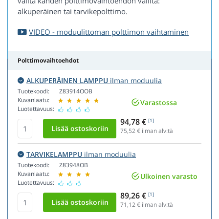
valita kahden polttimovaihtoehdon väliltä:
alkuperäinen tai tarvikepolttimo.
VIDEO - moduulittoman polttimon vaihtaminen
Polttimovaihtoehdot
ALKUPERÄINEN LAMPPU
ilman moduulia
Tuotekoodi:
Z83914OOB
Kuvanlaatu:
Varastossa
Luotettavuus:
94,78 €
[1]
75,52
€ ilman alv:tä
TARVIKELAMPPU
ilman moduulia
Tuotekoodi:
Z83948OB
Kuvanlaatu:
Ulkoinen varasto
Luotettavuus:
89,26 €
[1]
71,12
€ ilman alv:tä