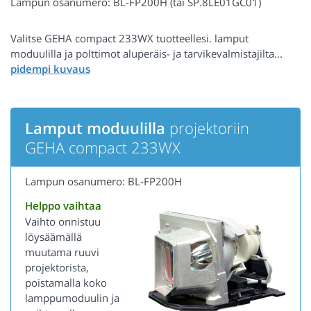
Lampun osanumero: BL-FP200H (tai SP.8LE01GC01)
Valitse GEHA compact 233WX tuotteellesi. lamput
moduulilla ja polttimot aluperäis- ja tarvikevalmistajilta...
Lamput moduulilla
projektoriin
GEHA compact 233WX
Lampun osanumero: BL-FP200H
Helppo vaihtaa
Vaihto onnistuu
löysäämällä
muutama ruuvi
projektorista,
poistamalla koko
lamppumoduulin ja