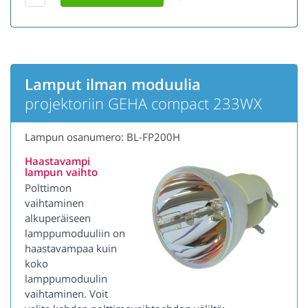
Lamput ilman moduulia
projektoriin GEHA compact 233WX
Lampun osanumero: BL-FP200H
Haastavampi
lampun vaihto
Polttimon
vaihtaminen
alkuperäiseen
lamppumoduuliin on
haastavampaa kuin
koko
lamppumoduulin
vaihtaminen. Voit