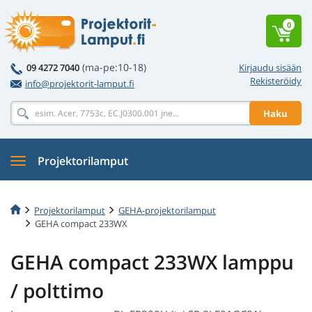
0
(ma-pe:10-18)
09 4272 7040
Kirjaudu sisään
Rekisteröidy
info@projektorit-lamput.fi
Haku
Projektorilamput
Projektorilamput
GEHA-projektorilamput
GEHA compact 233WX
GEHA compact 233WX lamppu
/ polttimo