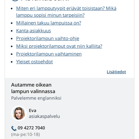
Miten eri lampputyypit eriävät toisistaan? Mikä
lamppu sopisi minun tarpeisiin?
Millainen takuu lampuissa on?
Kanta-asiakkuus
Projektorilampun vaihto-ohje
Miksi projektorilamput ovat niin kalliita?
Projektorilampun vaihtaminen
Yleiset ostoehdot
Lisätiedot
Autamme oikean
lampun valinnassa
Palvelemme englanniksi
Eva
asiakaspalvelu
09 4272 7040
(ma-pe:10-18)