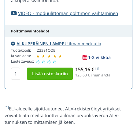
alkuperäisvaihtoehtoa.
VIDEO - moduulittoman polttimon vaihtaminen
Polttimovaihtoehdot
ALKUPERÄINEN LAMPPU
ilman moduulia
Tuotekoodi:
Z2391OOB
Kuvanlaatu:
1-2 viikkoa
Luotettavuus:
155,16 €
[1]
123,63
€ ilman alv:tä
[1]
EU-alueelle sijoittautuneet ALV-rekisteröidyt yritykset
voivat tilata meiltä tuotteita ilman arvonlisäveroa ALV-
tunnuksen toimittamisen jälkeen.