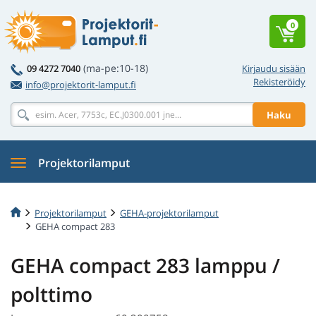
0
(ma-pe:10-18)
09 4272 7040
Kirjaudu sisään
Rekisteröidy
info@projektorit-lamput.fi
Haku
Projektorilamput
Projektorilamput
GEHA-projektorilamput
GEHA compact 283
GEHA compact 283 lamppu /
polttimo