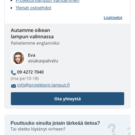
Projektorilampun vaihtaminen
Yleiset ostoehdot
Lisätiedot
Autamme oikean
lampun valinnassa
Palvelemme englanniksi
Eva
asiakaspalvelu
09 4272 7040
(ma-pe:10-18)
info@projektorit-lamput.fi
Ota yhteyttä
Puuttuuko sinulta jotain tärkeää tietoa?
Tai oletko löytänyt virheen?