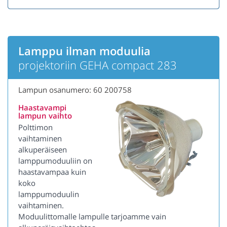
Lamppu ilman moduulia
projektoriin GEHA compact 283
Lampun osanumero: 60 200758
Haastavampi
lampun vaihto
Polttimon
vaihtaminen
alkuperäiseen
lamppumoduuliin on
haastavampaa kuin
koko
lamppumoduulin
vaihtaminen.
Moduulittomalle lampulle tarjoamme vain