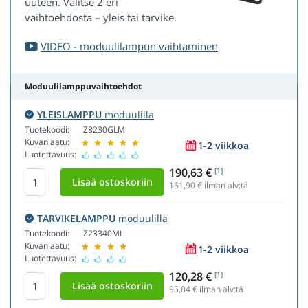
uuteen. Valitse 2 eri
vaihtoehdosta – yleis tai tarvike.
VIDEO - moduulilampun vaihtaminen
Moduulilamppuvaihtoehdot
YLEISLAMPPU
moduulilla
Tuotekoodi:
Z8230GLM
Kuvanlaatu:
1-2 viikkoa
Luotettavuus:
190,63 €
[1]
151,90
€ ilman alv:tä
TARVIKELAMPPU
moduulilla
Tuotekoodi:
Z23340ML
Kuvanlaatu:
1-2 viikkoa
Luotettavuus:
120,28 €
[1]
95,84
€ ilman alv:tä