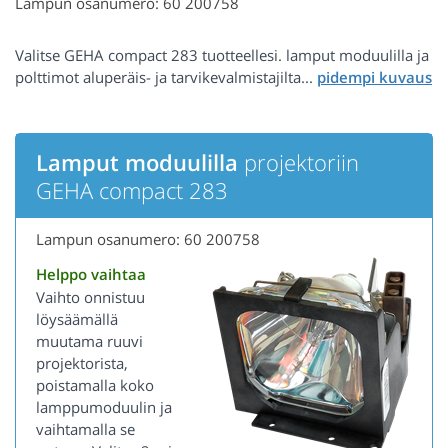
Lampun osanumero: 60 200758
Valitse GEHA compact 283 tuotteellesi. lamput moduulilla ja
polttimot aluperäis- ja tarvikevalmistajilta...
Lamput moduulilla
projektoriin
GEHA compact 283
Lampun osanumero: 60 200758
Helppo vaihtaa
Vaihto onnistuu
löysäämällä
muutama ruuvi
projektorista,
poistamalla koko
lamppumoduulin ja
vaihtamalla se