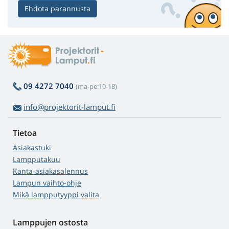
Ehdota parannusta
09 4272 7040
(ma-pe:10-18)
info@projektorit-lamput.fi
Tietoa
Asiakastuki
Lampputakuu
Kanta-asiakasalennus
Lampun vaihto-ohje
Mikä lampputyyppi valita
Lamppujen ostosta