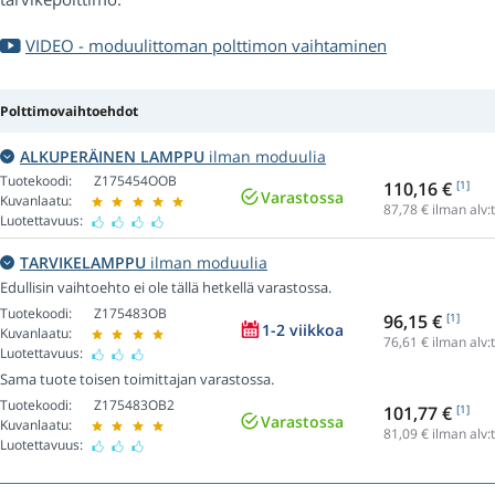
VIDEO - moduulittoman polttimon vaihtaminen
Polttimovaihtoehdot
ALKUPERÄINEN LAMPPU
ilman moduulia
Tuotekoodi:
Z175454OOB
110,16 €
[1]
Varastossa
Kuvanlaatu:
87,78
€ ilman alv:
Luotettavuus:
TARVIKELAMPPU
ilman moduulia
Edullisin vaihtoehto ei ole tällä hetkellä varastossa.
Tuotekoodi:
Z175483OB
96,15 €
[1]
1-2 viikkoa
Kuvanlaatu:
76,61
€ ilman alv:
Luotettavuus:
Sama tuote toisen toimittajan varastossa.
Tuotekoodi:
Z175483OB2
101,77 €
[1]
Varastossa
Kuvanlaatu:
81,09
€ ilman alv:
Luotettavuus: