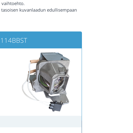
 vaihtoehto.
n tasoisen kuvanlaadun edullisempaan
IN114BBST