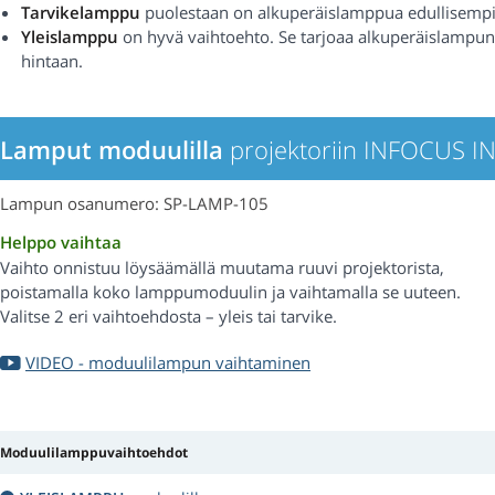
Tarvikelamppu
puolestaan on alkuperäislamppua edullisempi
Yleislamppu
on hyvä vaihtoehto. Se tarjoaa alkuperäislampu
hintaan.
Lamput moduulilla
projektoriin INFOCUS 
Lampun osanumero: SP-LAMP-105
Helppo vaihtaa
Vaihto onnistuu löysäämällä muutama ruuvi projektorista,
poistamalla koko lamppumoduulin ja vaihtamalla se uuteen.
Valitse 2 eri vaihtoehdosta – yleis tai tarvike.
VIDEO - moduulilampun vaihtaminen
Moduulilamppuvaihtoehdot