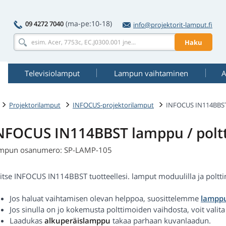
(ma-pe:10-18)
09 4272 7040
info@projektorit-lamput.fi
Haku
Televisiolamput
Lampun vaihtaminen
A
Projektorilamput
INFOCUS-projektorilamput
INFOCUS IN114BBS
NFOCUS IN114BBST lamppu / polt
mpun osanumero: SP-LAMP-105
itse INFOCUS IN114BBST tuotteellesi. lamput moduulilla ja polttimo
Jos haluat vaihtamisen olevan helppoa, suosittelemme
lamppu
Jos sinulla on jo kokemusta polttimoiden vaihdosta, voit valit
Laadukas
alkuperäislamppu
takaa parhaan kuvanlaadun.