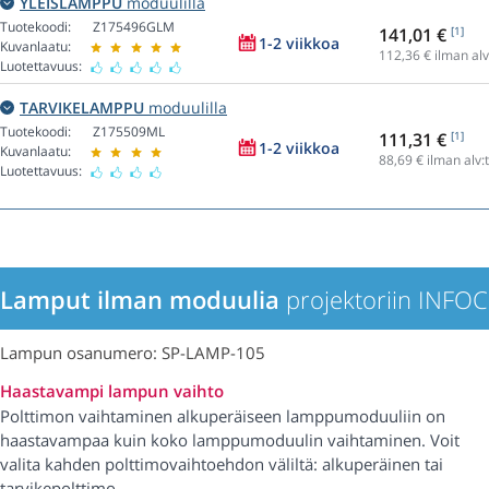
YLEISLAMPPU
moduulilla
Tuotekoodi:
Z175496GLM
141,01 €
[1]
1-2 viikkoa
Kuvanlaatu:
112,36
€ ilman alv
Luotettavuus:
TARVIKELAMPPU
moduulilla
Tuotekoodi:
Z175509ML
111,31 €
[1]
1-2 viikkoa
Kuvanlaatu:
88,69
€ ilman alv:
Luotettavuus:
Lamput ilman moduulia
projektoriin INFO
Lampun osanumero: SP-LAMP-105
Haastavampi lampun vaihto
Polttimon vaihtaminen alkuperäiseen lamppumoduuliin on
haastavampaa kuin koko lamppumoduulin vaihtaminen. Voit
valita kahden polttimovaihtoehdon väliltä: alkuperäinen tai
tarvikepolttimo.