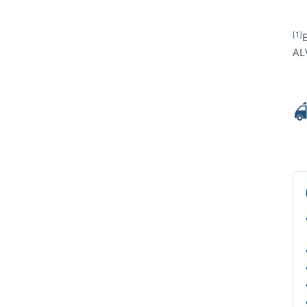
[1]
E
AL