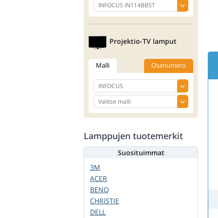
Projektio-TV lamput
Malli
Osanumero
Lamppujen tuotemerkit
Suosituimmat
3M
ACER
BENQ
CHRISTIE
DELL