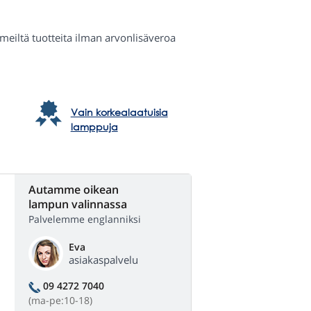
a meiltä tuotteita ilman arvonlisäveroa
Vain korkealaatuisia
lamppuja
Autamme oikean
lampun valinnassa
Palvelemme englanniksi
Eva
asiakaspalvelu
09 4272 7040
(ma-pe:10-18)