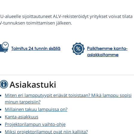
U-alueelle sijoittautuneet ALV-rekisteröidyt yritykset voivat tilat
V-tunnuksen toimittamisen jälkeen.
Toimitus 24 tunnin sisällä
Palkitsemme kanta-
asiakkaitamme
Asiakastuki
Miten eri lampputyypit eriävät toisistaan? Mikä lamppu sopisi
minun tarpeisiin?
Millainen takuu lampuissa on?
Kanta-asiakkuus
Projektorilampun vaihto-ohje
Miksi projektorilamput ovat niin kalliita?