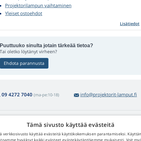
Projektorilampun vaihtaminen
Yleiset ostoehdot
Lisätiedot
Puuttuuko sinulta jotain tärkeää tietoa?
Tai oletko löytänyt virheen?
Ehdota parannusta
09 4272 7040
info@projektorit-lamput.fi
(ma-pe:10-18)
amppujen ostosta
Web Retail s.r.o.
Tämä sivusto käyttää evästeitä
lautus ja reklamaatiot
Yhteystiedot
 verkkosivusto käyttää evästeitä käyttökokemuksen parantamiseksi. Käyttä
lppo tuotepalautus
Henkilötietojesi käsittelystä
stoamme hyväksyt kaikki evästeet evästekäytäntöjemme mukaisesti. Voit m