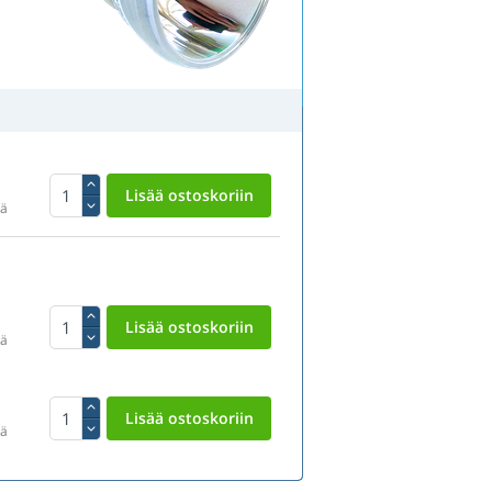
tä
tä
tä