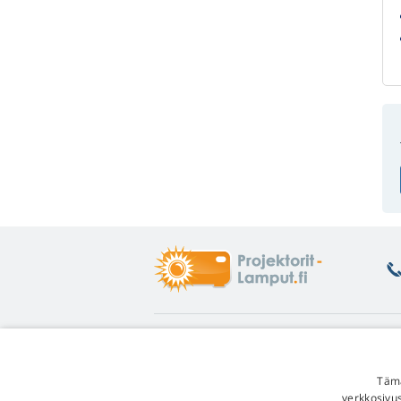
Tietoa
L
Asiakastuki
Pa
Tämä
Lampputakuu
He
verkkosivu