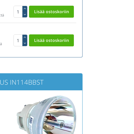
:tä
tä
CUS IN114BBST