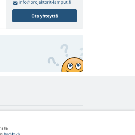
info@projektorit-lamput.fi
Ota yhteyttä
4,9
tähteä
mällä
545 arvostelua
Google
yös
hyväksyä