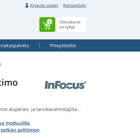
Kirjaudu sisään
Rekisteröidy
Ostoskorisi
0
on tyhjä
siakaspalvelu
Yhteystiedot
T
timo
t aluperäis- ja tarvikevalmistajilta...
a moduulilla
.
a
pelkän polttimon
.