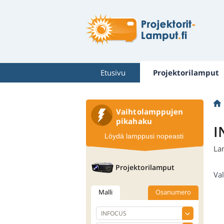
Etusivu
Projektorilamput
Vaihtolamppujen
pikahaku
I
Löydä lamppusi nopeasti
La
Projektorilamput
Val
Malli
Osanumero