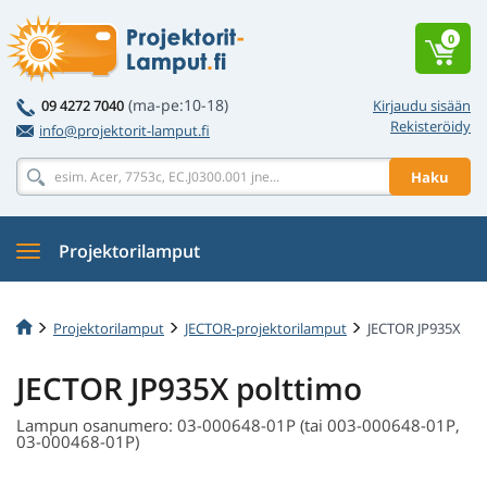
0
(ma-pe:10-18)
09 4272 7040
Kirjaudu sisään
Rekisteröidy
info@projektorit-lamput.fi
Haku
Projektorilamput
Projektorilamput
JECTOR-projektorilamput
JECTOR JP935X
JECTOR JP935X polttimo
Lampun osanumero: 03-000648-01P (tai 003-000648-01P,
03-000468-01P)