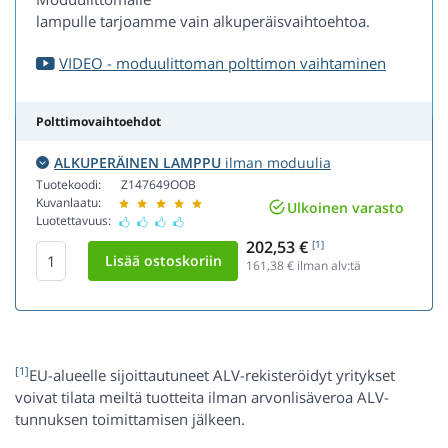
lampulle tarjoamme vain alkuperäisvaihtoehtoa.
VIDEO - moduulittoman polttimon vaihtaminen
Polttimovaihtoehdot
ALKUPERÄINEN LAMPPU
ilman moduulia
Tuotekoodi:
Z147649OOB
Kuvanlaatu:
Ulkoinen varasto
Luotettavuus:
202,53 €
[1]
161,38
€ ilman alv:tä
[1]
EU-alueelle sijoittautuneet ALV-rekisteröidyt yritykset
voivat tilata meiltä tuotteita ilman arvonlisäveroa ALV-
tunnuksen toimittamisen jälkeen.