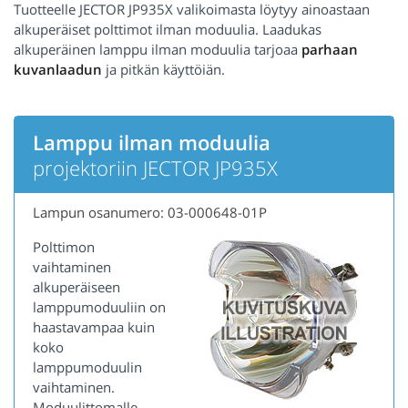
Tuotteelle JECTOR JP935X valikoimasta löytyy ainoastaan
alkuperäiset polttimot ilman moduulia. Laadukas
alkuperäinen lamppu ilman moduulia tarjoaa
parhaan
kuvanlaadun
ja pitkän käyttöiän.
Lamppu ilman moduulia
projektoriin JECTOR JP935X
Lampun osanumero: 03-000648-01P
Polttimon
vaihtaminen
alkuperäiseen
lamppumoduuliin on
haastavampaa kuin
koko
lamppumoduulin
vaihtaminen.
Moduulittomalle