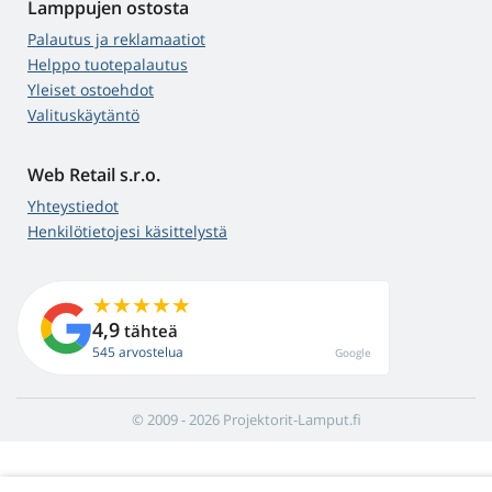
Lamppujen ostosta
Palautus ja reklamaatiot
Helppo tuotepalautus
Yleiset ostoehdot
Valituskäytäntö
Web Retail s.r.o.
Yhteystiedot
Henkilötietojesi käsittelystä
4,9
tähteä
545 arvostelua
Google
© 2009 - 2026 Projektorit-Lamput.fi