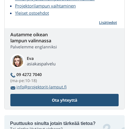
Projektorilampun vaihtaminen
Yleiset ostoehdot
Lisätiedot
Autamme oikean
lampun valinnassa
Palvelemme englanniksi
Eva
asiakaspalvelu
09 4272 7040
(ma-pe:10-18)
info@projektorit-lamput.fi
Ota yhteyttä
Puuttuuko sinulta jotain tärkeää tietoa?
Tai oletko löytänyt virheen?