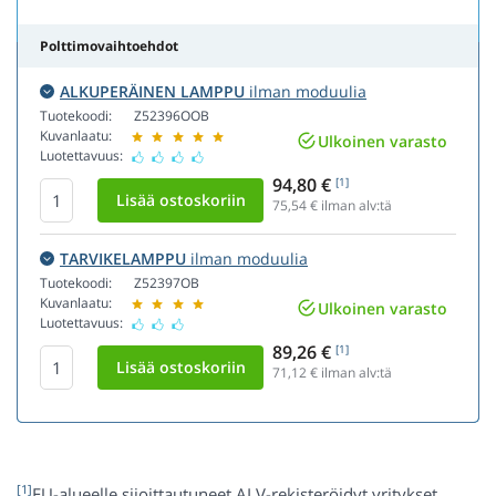
Polttimovaihtoehdot
ALKUPERÄINEN LAMPPU
ilman moduulia
Tuotekoodi:
Z52396OOB
Kuvanlaatu:
Ulkoinen varasto
Luotettavuus:
94,80 €
[1]
75,54
€ ilman alv:tä
TARVIKELAMPPU
ilman moduulia
Tuotekoodi:
Z52397OB
Kuvanlaatu:
Ulkoinen varasto
Luotettavuus:
89,26 €
[1]
71,12
€ ilman alv:tä
[1]
EU-alueelle sijoittautuneet ALV-rekisteröidyt yritykset