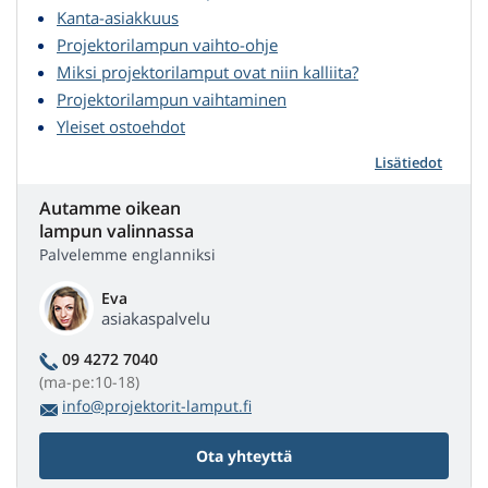
Kanta-asiakkuus
Projektorilampun vaihto-ohje
Miksi projektorilamput ovat niin kalliita?
Projektorilampun vaihtaminen
Yleiset ostoehdot
Lisätiedot
Autamme oikean
lampun valinnassa
Palvelemme englanniksi
Eva
asiakaspalvelu
09 4272 7040
(ma-pe:10-18)
info@projektorit-lamput.fi
Ota yhteyttä