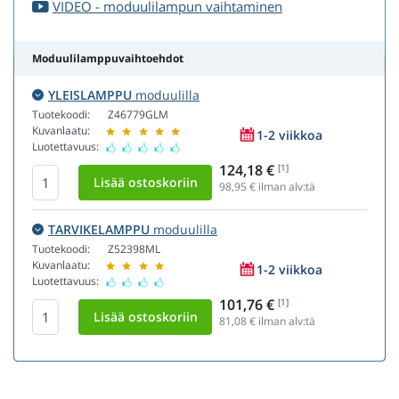
VIDEO - moduulilampun vaihtaminen
Moduulilamppuvaihtoehdot
YLEISLAMPPU
moduulilla
Tuotekoodi:
Z46779GLM
Kuvanlaatu:
1-2 viikkoa
Luotettavuus:
124,18 €
[1]
98,95
€ ilman alv:tä
TARVIKELAMPPU
moduulilla
Tuotekoodi:
Z52398ML
Kuvanlaatu:
1-2 viikkoa
Luotettavuus:
101,76 €
[1]
81,08
€ ilman alv:tä