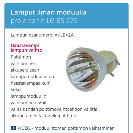
Lamput ilman moduulia
projektoriin LG BS-275
Lampun osanumero: AJ-LBX2A
Haastavampi
lampun vaihto
Polttimon
vaihtaminen
alkuperäiseen
lamppumoduuliin on
haastavampaa kuin
koko
lamppumoduulin
vaihtaminen. Voit
valita kahden polttimovaihtoehdon väliltä:
alkuperäinen tai tarvikepolttimo.
VIDEO - moduulittoman polttimon vaihtaminen