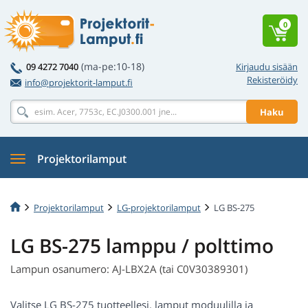
0
(ma-pe:10-18)
09 4272 7040
Kirjaudu sisään
Rekisteröidy
info@projektorit-lamput.fi
Haku
Projektorilamput
Projektorilamput
LG-projektorilamput
LG BS-275
LG BS-275 lamppu / polttimo
Lampun osanumero: AJ-LBX2A (tai C0V30389301)
Valitse LG BS-275 tuotteellesi. lamput moduulilla ja