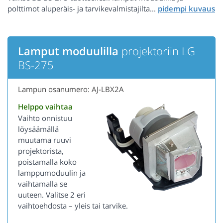
polttimot aluperäis- ja tarvikevalmistajilta...
Lamput moduulilla
projektoriin LG
BS-275
Lampun osanumero: AJ-LBX2A
Helppo vaihtaa
Vaihto onnistuu
löysäämällä
muutama ruuvi
projektorista,
poistamalla koko
lamppumoduulin ja
vaihtamalla se
uuteen. Valitse 2 eri
vaihtoehdosta – yleis tai tarvike.