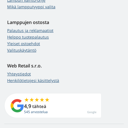
Lampun vaihto-ohje
Mikä lampputyyppi valita
Lamppujen ostosta
Palautus ja reklamaatiot
Helppo tuotepalautus
Yleiset ostoehdot
Valituskäytäntö
Web Retail s.r.o.
Yhteystiedot
Henkilötietojesi käsittelystä
4,9
tähteä
545 arvostelua
Google