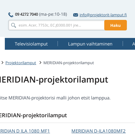
(ma-pe:10-18)
09 4272 7040
info@projektorit-lamput.fi
Haku
Televisiolamput
Lampun vaihtaminen
A
Projektorilamput
MERIDIAN-projektorilamput
ERIDIAN-projektorilamput
itse MERIDIAN-projektorisi malli johon etsit lamppua.
RIDIAN-projektorilamput
RIDIAN
D ILA 1080 MF1
MERIDIAN
D-ILA1080MF2