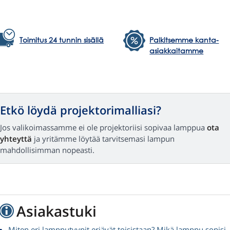
Toimitus 24 tunnin sisällä
Palkitsemme kanta-
asiakkaitamme
Etkö löydä projektorimalliasi?
Jos valikoimassamme ei ole projektoriisi sopivaa lamppua
ota
yhteyttä
ja yritämme löytää tarvitsemasi lampun
mahdollisimman nopeasti.
Asiakastuki
Miten eri lampputyypit eriävät toisistaan? Mikä lamppu sopisi