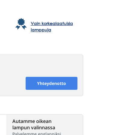
Vain korkealaatuisia
lamppuja
Yhteydenotto
Autamme oikean
lampun valinnassa
Palvelemme englanniksi