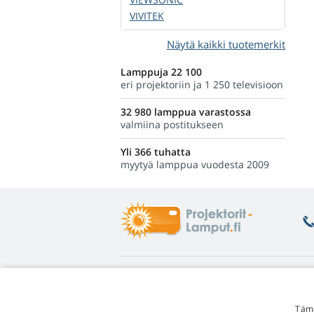
VIVITEK
Näytä kaikki tuotemerkit
Lamppuja 22 100
eri projektoriin ja 1 250 televisioon
32 980 lamppua varastossa
valmiina postitukseen
Yli 366 tuhatta
myytyä lamppua vuodesta 2009
Tietoa
L
Asiakastuki
Pa
Tämä
Lampputakuu
He