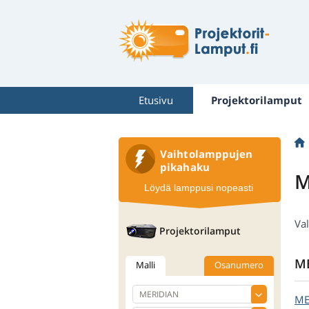
Etusivu
Projektorilamput
Vaihtolamppujen
pikahaku
M
Löydä lamppusi nopeasti
Val
Projektorilamput
ME
Malli
Osanumero
ME