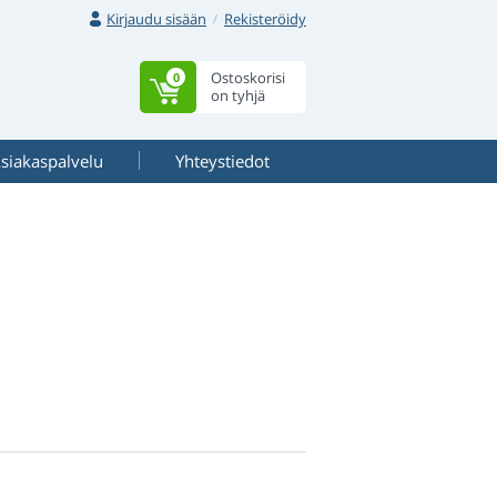
Kirjaudu sisään
Rekisteröidy
Ostoskorisi
0
on tyhjä
siakaspalvelu
Yhteystiedot