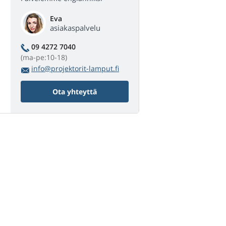
Eva
asiakaspalvelu
09 4272 7040
(ma-pe:10-18)
info@projektorit-lamput.fi
Ota yhteyttä