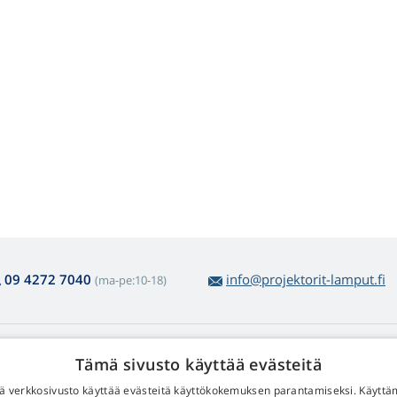
09 4272 7040
info@projektorit-lamput.fi
(ma-pe:10-18)
amppujen ostosta
Web Retail s.r.o.
Tämä sivusto käyttää evästeitä
lautus ja reklamaatiot
Yhteystiedot
 verkkosivusto käyttää evästeitä käyttökokemuksen parantamiseksi. Käyttä
lppo tuotepalautus
Henkilötietojesi käsittelystä