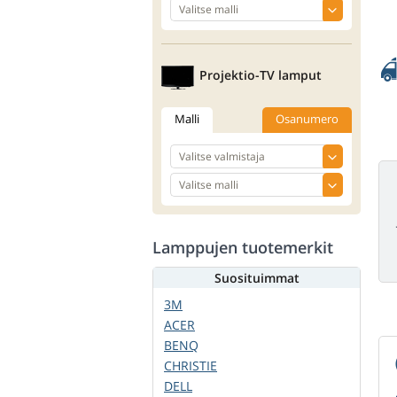
Projektio-TV lamput
Malli
Osanumero
Lamppujen tuotemerkit
Suosituimmat
3M
ACER
BENQ
CHRISTIE
DELL