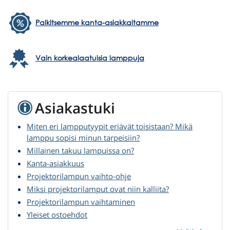
Palkitsemme kanta-asiakkaitamme
Vain korkealaatuisia lamppuja
Asiakastuki
Miten eri lampputyypit eriävät toisistaan? Mikä
lamppu sopisi minun tarpeisiin?
Millainen takuu lampuissa on?
Kanta-asiakkuus
Projektorilampun vaihto-ohje
Miksi projektorilamput ovat niin kalliita?
Projektorilampun vaihtaminen
Yleiset ostoehdot