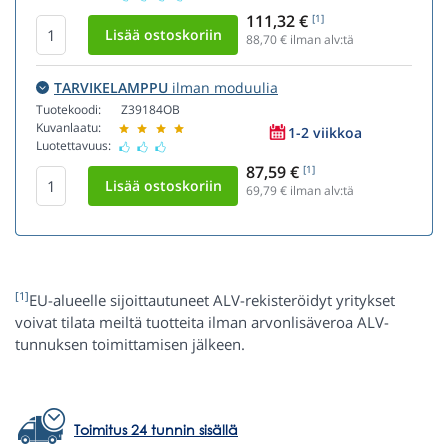
111,32 €
[1]
88,70
€ ilman alv:tä
TARVIKELAMPPU
ilman moduulia
Tuotekoodi:
Z39184OB
Kuvanlaatu:
1-2 viikkoa
Luotettavuus:
87,59 €
[1]
69,79
€ ilman alv:tä
[1]
EU-alueelle sijoittautuneet ALV-rekisteröidyt yritykset
voivat tilata meiltä tuotteita ilman arvonlisäveroa ALV-
tunnuksen toimittamisen jälkeen.
Toimitus 24 tunnin sisällä