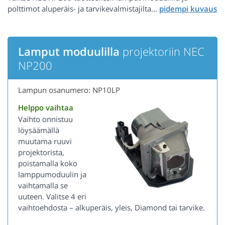
polttimot aluperäis- ja tarvikevalmistajilta...
Lamput moduulilla
projektoriin NEC
NP200
Lampun osanumero: NP10LP
Helppo vaihtaa
Vaihto onnistuu
löysäämällä
muutama ruuvi
projektorista,
poistamalla koko
lamppumoduulin ja
vaihtamalla se
uuteen. Valitse 4 eri
vaihtoehdosta – alkuperäis, yleis, Diamond tai tarvike.