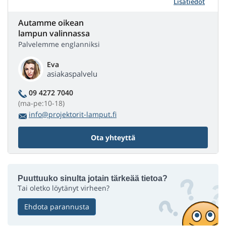
Lisätiedot
Autamme oikean
lampun valinnassa
Palvelemme englanniksi
Eva
asiakaspalvelu
09 4272 7040
(ma-pe:10-18)
info@projektorit-lamput.fi
Ota yhteyttä
Puuttuuko sinulta jotain tärkeää tietoa?
Tai oletko löytänyt virheen?
Ehdota parannusta