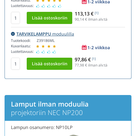
Kuvanlaatu:
1-2 viikkoa
Luotettavuus:
113,13 €
[1]
90,14
€ ilman alv:tä
TARVIKELAMPPU
moduulilla
Tuotekoodi:
Z39186ML
Kuvanlaatu:
1-2 viikkoa
Luotettavuus:
97,86 €
[1]
77,98
€ ilman alv:tä
Lamput ilman moduulia
projektoriin NEC NP200
Lampun osanumero: NP10LP