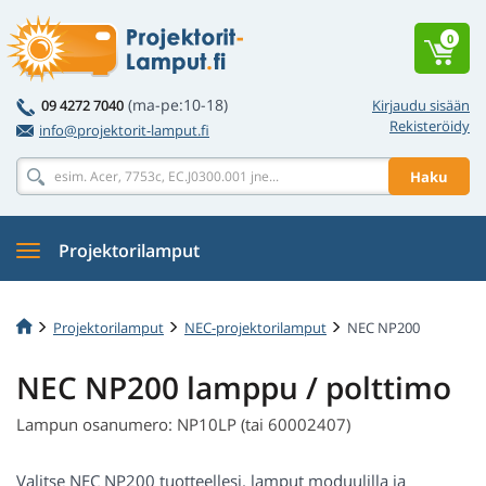
0
(ma-pe:10-18)
09 4272 7040
Kirjaudu sisään
Rekisteröidy
info@projektorit-lamput.fi
Haku
Projektorilamput
Projektorilamput
NEC-projektorilamput
NEC NP200
NEC NP200 lamppu / polttimo
Lampun osanumero: NP10LP (tai 60002407)
Valitse NEC NP200 tuotteellesi. lamput moduulilla ja