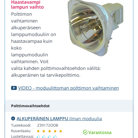
Haastavampi
lampun vaihto
Polttimon
vaihtaminen
alkuperäiseen
lamppumoduuliin on
haastavampaa kuin
koko
lamppumoduulin
vaihtaminen. Voit
valita kahden polttimovaihtoehdon väliltä:
alkuperäinen tai tarvikepolttimo.
VIDEO - moduulittoman polttimon vaihtaminen
Polttimovaihtoehdot
ALKUPERÄINEN LAMPPU
ilman moduulia
Tuotekoodi:
Z39172OOB
Kuvanlaatu:
Varastossa
Luotettavuus: