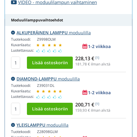
VIDEO - moduulilampun vaihtaminen
Moduulilamppuvaihtoehdot
ALKUPERÄINEN LAMPPU
moduulilla
Tuotekoodi:
Z9998OLM
Kuvanlaatu:
1-2 viikkoa
Luotettavuus:
228,13 €
[1]
181,78
€ ilman alv:tä
DIAMOND-LAMPPU
moduulilla
Tuotekoodi:
Z39031DL
Kuvanlaatu:
1-2 viikkoa
Luotettavuus:
200,71 €
[1]
159,93
€ ilman alv:tä
YLEISLAMPPU
moduulilla
Tuotekoodi:
Z28098GLM