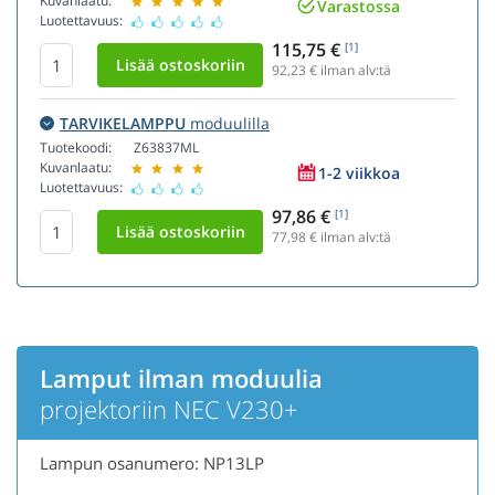
Kuvanlaatu:
Varastossa
Luotettavuus:
115,75 €
[1]
92,23
€ ilman alv:tä
TARVIKELAMPPU
moduulilla
Tuotekoodi:
Z63837ML
Kuvanlaatu:
1-2 viikkoa
Luotettavuus:
97,86 €
[1]
77,98
€ ilman alv:tä
Lamput ilman moduulia
projektoriin NEC V230+
Lampun osanumero: NP13LP