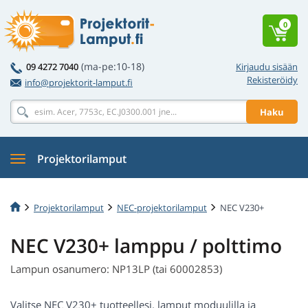
0
(ma-pe:10-18)
09 4272 7040
Kirjaudu sisään
Rekisteröidy
info@projektorit-lamput.fi
Haku
Projektorilamput
Projektorilamput
NEC-projektorilamput
NEC V230+
NEC V230+ lamppu / polttimo
Lampun osanumero: NP13LP (tai 60002853)
Valitse NEC V230+ tuotteellesi. lamput moduulilla ja