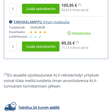
105,95 €
[1]
84,42
€ ilman alv:tä
TARVIKELAMPPU
ilman moduulia
Tuotekoodi:
Z63838OB
Kuvanlaatu:
Varastossa
Luotettavuus:
89,26 €
[1]
71,12
€ ilman alv:tä
[1]
EU-alueelle sijoittautuneet ALV-rekisteröidyt yritykset
voivat tilata meiltä tuotteita ilman arvonlisäveroa ALV-
tunnuksen toimittamisen jälkeen.
Toimitus 24 tunnin sisällä