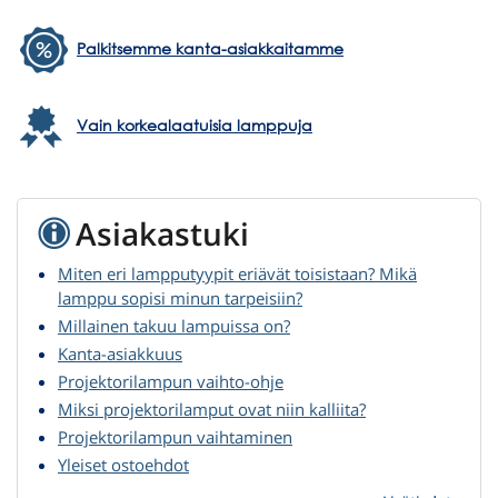
Palkitsemme kanta-asiakkaitamme
Vain korkealaatuisia lamppuja
Asiakastuki
Miten eri lampputyypit eriävät toisistaan? Mikä
lamppu sopisi minun tarpeisiin?
Millainen takuu lampuissa on?
Kanta-asiakkuus
Projektorilampun vaihto-ohje
Miksi projektorilamput ovat niin kalliita?
Projektorilampun vaihtaminen
Yleiset ostoehdot