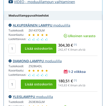
VIDEO - moduulilampun vaihtaminen
Moduulilamppuvaihtoehdot
ALKUPERÄINEN LAMPPU
moduulilla
Tuotekoodi:
Z61437OLM
Kuvanlaatu:
Ulkoinen varasto
Luotettavuus:
304,30 €
[1]
242,47
€ ilman alv:tä
DIAMOND-LAMPPU
moduulilla
Tuotekoodi:
Z92864DL
Kuvanlaatu:
1-2 viikkoa
Luotettavuus:
180,51 €
[1]
143,83
€ ilman alv:tä
YLEISLAMPPU
moduulilla
Tuotekoodi:
Z63836GLM