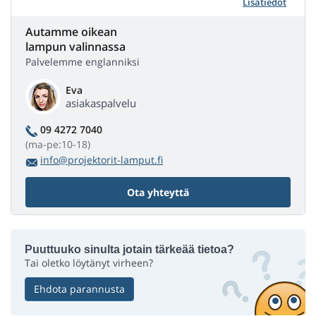
Lisätiedot
Autamme oikean
lampun valinnassa
Palvelemme englanniksi
Eva
asiakaspalvelu
09 4272 7040
(ma-pe:10-18)
info@projektorit-lamput.fi
Ota yhteyttä
Puuttuuko sinulta jotain tärkeää tietoa?
Tai oletko löytänyt virheen?
Ehdota parannusta