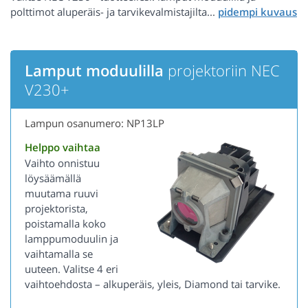
polttimot aluperäis- ja tarvikevalmistajilta...
Lamput moduulilla
projektoriin NEC
V230+
Lampun osanumero: NP13LP
Helppo vaihtaa
Vaihto onnistuu
löysäämällä
muutama ruuvi
projektorista,
poistamalla koko
lamppumoduulin ja
vaihtamalla se
uuteen. Valitse 4 eri
vaihtoehdosta – alkuperäis, yleis, Diamond tai tarvike.