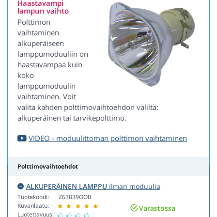
Haastavampi
lampun vaihto
Polttimon
vaihtaminen
alkuperäiseen
lamppumoduuliin on
haastavampaa kuin
koko
lamppumoduulin
vaihtaminen. Voit
valita kahden polttimovaihtoehdon väliltä:
alkuperäinen tai tarvikepolttimo.
VIDEO - moduulittoman polttimon vaihtaminen
Polttimovaihtoehdot
ALKUPERÄINEN LAMPPU
ilman moduulia
Tuotekoodi:
Z63839OOB
Kuvanlaatu:
Varastossa
Luotettavuus: