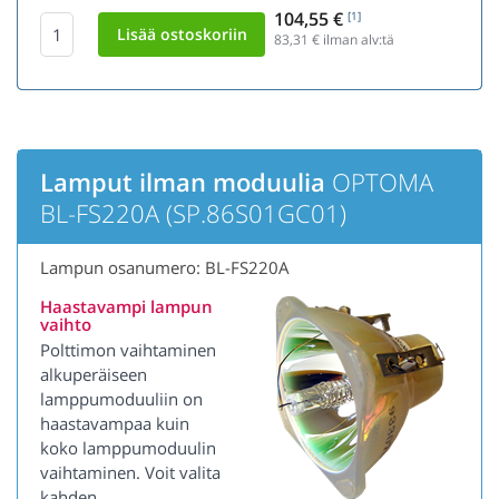
104,55 €
[1]
83,31
€ ilman alv:tä
Lamput ilman moduulia
OPTOMA
BL-FS220A (SP.86S01GC01)
Lampun osanumero: BL-FS220A
Haastavampi lampun
vaihto
Polttimon vaihtaminen
alkuperäiseen
lamppumoduuliin on
haastavampaa kuin
koko lamppumoduulin
vaihtaminen. Voit valita
kahden