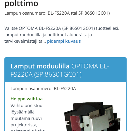
polttimo
Lampun osanumero: BL-FS220A (tai SP.86S01GC01)
Valitse OPTOMA BL-FS220A (SP.86S01GC01) tuotteellesi.
lamput moduulilla ja polttimot aluperäis- ja
tarvikevalmistajilta...
Lamput moduulilla
OPTOMA BL-
FS220A (SP.86S01GC01)
Lampun osanumero: BL-FS220A
Helppo vaihtaa
Vaihto onnistuu
löysäämällä
muutama ruuvi
projektorista,