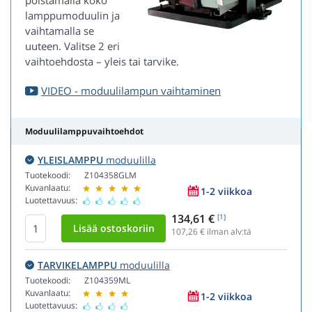
poistamalla koko
lamppumoduulin ja
vaihtamalla se
uuteen. Valitse 2 eri
vaihtoehdosta – yleis tai tarvike.
VIDEO - moduulilampun vaihtaminen
Moduulilamppuvaihtoehdot
YLEISLAMPPU
moduulilla
Tuotekoodi:
Z104358GLM
Kuvanlaatu:
1-2 viikkoa
Luotettavuus:
134,61 €
[1]
107,26
€ ilman alv:tä
TARVIKELAMPPU
moduulilla
Tuotekoodi:
Z104359ML
Kuvanlaatu:
1-2 viikkoa
Luotettavuus: