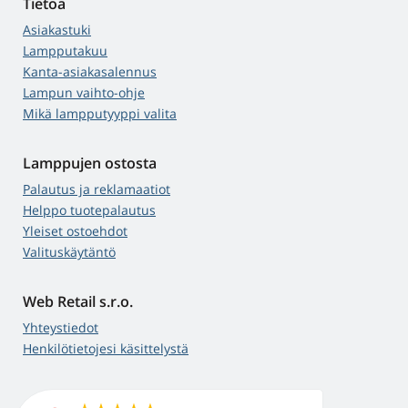
Tietoa
Asiakastuki
Lampputakuu
Kanta-asiakasalennus
Lampun vaihto-ohje
Mikä lampputyyppi valita
Lamppujen ostosta
Palautus ja reklamaatiot
Helppo tuotepalautus
Yleiset ostoehdot
Valituskäytäntö
Web Retail s.r.o.
Yhteystiedot
Henkilötietojesi käsittelystä