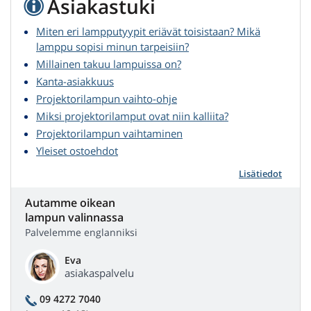
Asiakastuki
Miten eri lampputyypit eriävät toisistaan? Mikä
lamppu sopisi minun tarpeisiin?
Millainen takuu lampuissa on?
Kanta-asiakkuus
Projektorilampun vaihto-ohje
Miksi projektorilamput ovat niin kalliita?
Projektorilampun vaihtaminen
Yleiset ostoehdot
Lisätiedot
Autamme oikean
lampun valinnassa
Palvelemme englanniksi
Eva
asiakaspalvelu
09 4272 7040