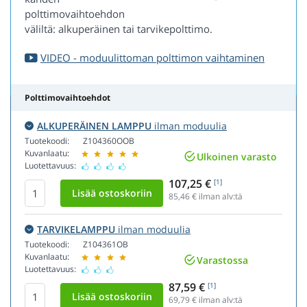
polttimovaihtoehdon
väliltä: alkuperäinen tai tarvikepolttimo.
VIDEO - moduulittoman polttimon vaihtaminen
Polttimovaihtoehdot
ALKUPERÄINEN LAMPPU
ilman moduulia
Tuotekoodi:
Z104360OOB
Kuvanlaatu:
Ulkoinen varasto
Luotettavuus:
107,25 €
[1]
85,46
€ ilman alv:tä
TARVIKELAMPPU
ilman moduulia
Tuotekoodi:
Z104361OB
Kuvanlaatu:
Varastossa
Luotettavuus:
87,59 €
[1]
69,79
€ ilman alv:tä