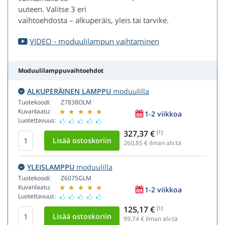
uuteen. Valitse 3 eri
vaihtoehdosta – alkuperäis, yleis tai tarvike.
VIDEO - moduulilampun vaihtaminen
Moduulilamppuvaihtoehdot
ALKUPERÄINEN LAMPPU
moduulilla
Tuotekoodi:
Z7838OLM
Kuvanlaatu:
1-2 viikkoa
Luotettavuus:
327,37 €
[1]
260,85
€ ilman alv:tä
YLEISLAMPPU
moduulilla
Tuotekoodi:
Z6075GLM
Kuvanlaatu:
1-2 viikkoa
Luotettavuus:
125,17 €
[1]
99,74
€ ilman alv:tä