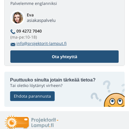
Palvelemme englanniksi
Eva
asiakaspalvelu
09 4272 7040
(ma-pe:10-18)
info@projektorit-lamput.fi
Ota yhteyttä
Puuttuuko sinulta jotain tärkeää tietoa?
Tai oletko löytänyt virheen?
Ehdota parannusta