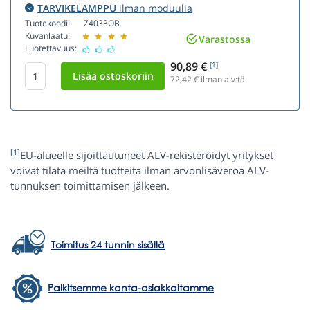
TARVIKELAMPPU
ilman moduulia
Tuotekoodi:
Z4033OB
Kuvanlaatu:
Varastossa
Luotettavuus:
90,89 €
[1]
72,42
€ ilman alv:tä
[1]
EU-alueelle sijoittautuneet ALV-rekisteröidyt yritykset
voivat tilata meiltä tuotteita ilman arvonlisäveroa ALV-
tunnuksen toimittamisen jälkeen.
Toimitus 24 tunnin sisällä
Palkitsemme kanta-asiakkaitamme