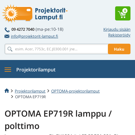
0
(ma-pe:10-18)
09 4272 7040
Kirjaudu sisään
Rekisteröidy
info@projektorit-lamput.fi
Haku
Projektorilamput
Projektorilamput
OPTOMA-projektorilamput
OPTOMA EP719R
OPTOMA EP719R lamppu /
polttimo