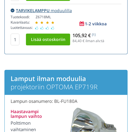
TARVIKELAMPPU
moduulilla
Tuotekoodi:
Z6718ML
Kuvanlaatu:
1-2 viikkoa
Luotettavuus:
105,92 €
[1]
84,40
€ ilman alv:tä
Lamput ilman moduulia
projektoriin OPTOMA EP719R
Lampun osanumero: BL-FU180A
Haastavampi
lampun vaihto
Polttimon
vaihtaminen