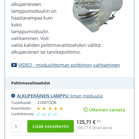
alkuperäiseen
lamppumoduuliin on
haastavampaa kuin
koko
lamppumoduulin
vaihtaminen. Voit
valita kahden polttimovaihtoehdon väliltä:
alkuperäinen tai tarvikepolttimo.
VIDEO - moduulittoman polttimon vaihtaminen
Polttimovaihtoehdot
ALKUPERÄINEN LAMPPU
ilman moduulia
Tuotekoodi:
Z2687OOB
Kuvanlaatu:
Ulkoinen varasto
Luotettavuus:
125,71 €
[1]
100,17
€ ilman alv:tä