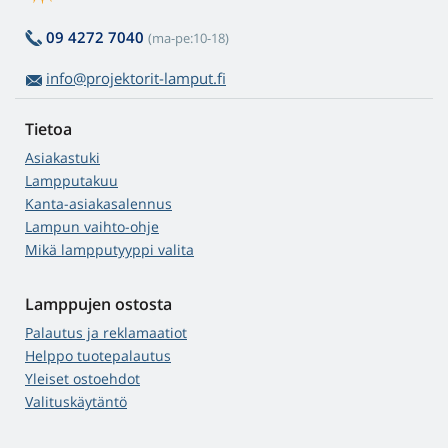
09 4272 7040
(ma-pe:10-18)
info@projektorit-lamput.fi
Tietoa
Asiakastuki
Lampputakuu
Kanta-asiakasalennus
Lampun vaihto-ohje
Mikä lampputyyppi valita
Lamppujen ostosta
Palautus ja reklamaatiot
Helppo tuotepalautus
Yleiset ostoehdot
Valituskäytäntö