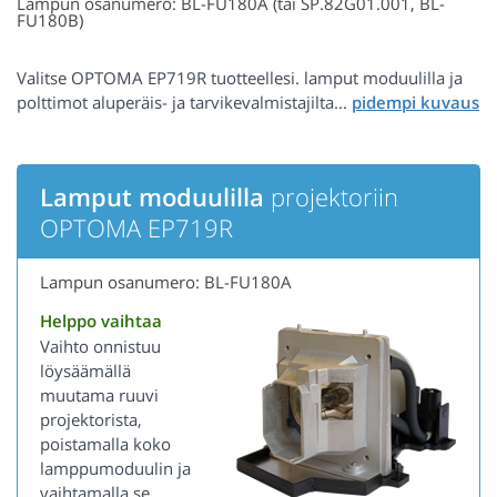
Lampun osanumero: BL-FU180A (tai SP.82G01.001, BL-
FU180B)
Valitse OPTOMA EP719R tuotteellesi. lamput moduulilla ja
polttimot aluperäis- ja tarvikevalmistajilta...
Lamput moduulilla
projektoriin
OPTOMA EP719R
Lampun osanumero: BL-FU180A
Helppo vaihtaa
Vaihto onnistuu
löysäämällä
muutama ruuvi
projektorista,
poistamalla koko
lamppumoduulin ja
vaihtamalla se