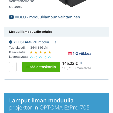
vaihtamalla se
uuteen.
VIDEO - moduulilampun vaihtaminen
Moduulilamppuvaihtoehdot
YLEISLAMPPU
moduulilla
Tuotekoodi:
Z64114GLM
Kuvanlaatu:
1-2 viikkoa
Luotettavuus:
145,22 €
[1]
115,71
€ ilman alv:tä
Lamput ilman moduulia
projektoriin OPTOMA EzPro 705