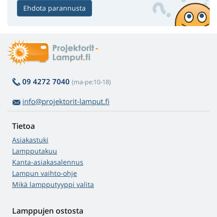
Ehdota parannusta
09 4272 7040
(ma-pe:10-18)
info@projektorit-lamput.fi
Tietoa
Asiakastuki
Lampputakuu
Kanta-asiakasalennus
Lampun vaihto-ohje
Mikä lampputyyppi valita
Lamppujen ostosta