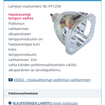
Lampun osanumero: BL-FP120A
Haastavampi
lampun vaihto
Polttimon
vaihtaminen
alkuperäiseen
lamppumoduuliin on
haastavampaa kuin
koko
lamppumoduulin
vaihtaminen. Voit
valita kahden polttimovaihtoehdon väliltä:
alkuperäinen tai tarvikepolttimo.
VIDEO - moduulittoman polttimon vaihtaminen
Polttimovaihtoehdot
ALKUPERÄINEN LAMPPU
ilman moduulia