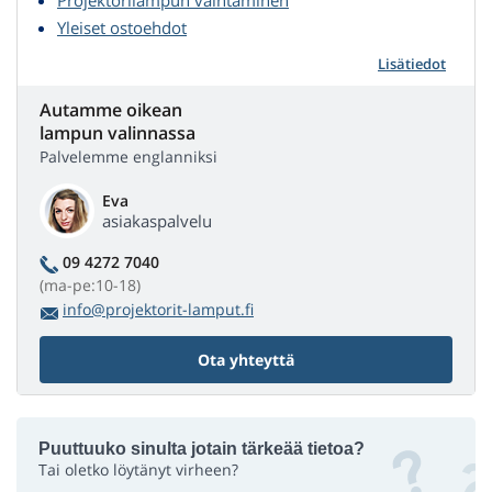
Projektorilampun vaihtaminen
Yleiset ostoehdot
Lisätiedot
Autamme oikean
lampun valinnassa
Palvelemme englanniksi
Eva
asiakaspalvelu
09 4272 7040
(ma-pe:10-18)
info@projektorit-lamput.fi
Ota yhteyttä
Puuttuuko sinulta jotain tärkeää tietoa?
Tai oletko löytänyt virheen?