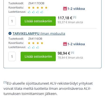
Tuotekoodi:
Z64117OOB
Kuvanlaatu:
1-2 viikkoa
Luotettavuus:
117,18 €
[1]
93,37
€ ilman alv:tä
TARVIKELAMPPU
ilman moduulia
Tuotekoodi:
Z64116OB
Kuvanlaatu:
1-2 viikkoa
Luotettavuus:
98,94 €
[1]
78,84
€ ilman alv:tä
[1]
EU-alueelle sijoittautuneet ALV-rekisteröidyt yritykset
voivat tilata meiltä tuotteita ilman arvonlisäveroa ALV-
tunnuksen toimittamisen jälkeen.