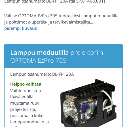
Lampun osanumero: BL-FP120A (tai SP.81408.001)
Valitse OPTOMA EzPro 705 tuotteellesi. lamput moduulilla
ja polttimot aluperäis- ja tarvikevalmistajilta...
Lamppu moduulilla
projektoriin
OPTOMA EzPro 705
Lampun osanumero: BL-FP120A
Helppo vaihtaa
Vaihto onnistuu
löysäämällä
muutama ruuvi
projektorista,
poistamalla koko
lamppumoduulin ja