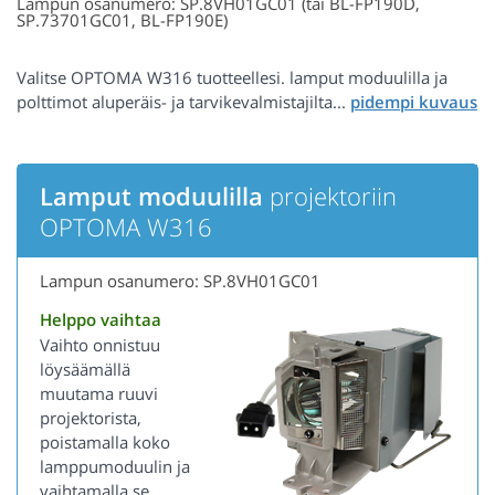
Lampun osanumero: SP.8VH01GC01 (tai BL-FP190D,
SP.73701GC01, BL-FP190E)
Valitse OPTOMA W316 tuotteellesi. lamput moduulilla ja
polttimot aluperäis- ja tarvikevalmistajilta...
Lamput moduulilla
projektoriin
OPTOMA W316
Lampun osanumero: SP.8VH01GC01
Helppo vaihtaa
Vaihto onnistuu
löysäämällä
muutama ruuvi
projektorista,
poistamalla koko
lamppumoduulin ja
vaihtamalla se