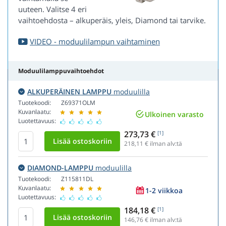
uuteen. Valitse 4 eri
vaihtoehdosta – alkuperäis, yleis, Diamond tai tarvike.
VIDEO - moduulilampun vaihtaminen
Moduulilamppuvaihtoehdot
ALKUPERÄINEN LAMPPU
moduulilla
Tuotekoodi:
Z69371OLM
Kuvanlaatu:
Ulkoinen varasto
Luotettavuus:
273,73 €
[1]
218,11
€ ilman alv:tä
DIAMOND-LAMPPU
moduulilla
Tuotekoodi:
Z115811DL
Kuvanlaatu:
1-2 viikkoa
Luotettavuus:
184,18 €
[1]
146,76
€ ilman alv:tä