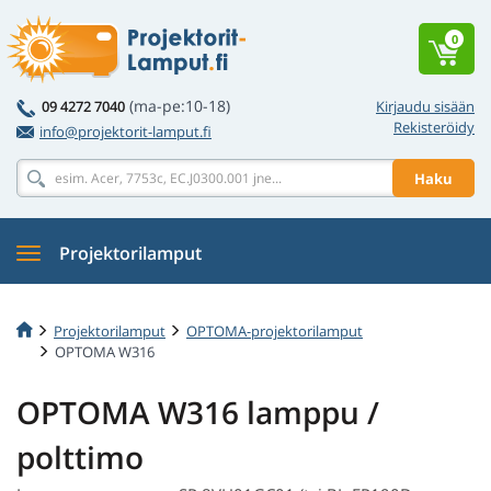
0
(ma-pe:10-18)
09 4272 7040
Kirjaudu sisään
Rekisteröidy
info@projektorit-lamput.fi
Haku
Projektorilamput
Projektorilamput
OPTOMA-projektorilamput
OPTOMA W316
OPTOMA W316 lamppu /
polttimo