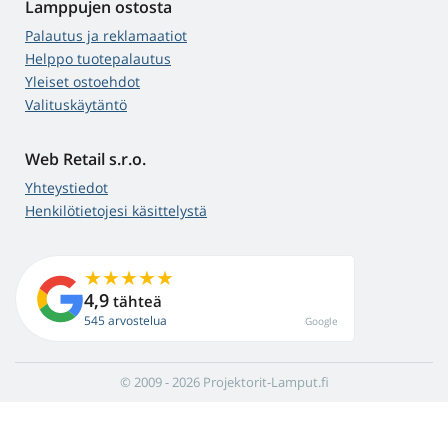
Lamppujen ostosta
Palautus ja reklamaatiot
Helppo tuotepalautus
Yleiset ostoehdot
Valituskäytäntö
Web Retail s.r.o.
Yhteystiedot
Henkilötietojesi käsittelystä
4,9
tähteä
545 arvostelua
Google
© 2009 - 2026 Projektorit-Lamput.fi