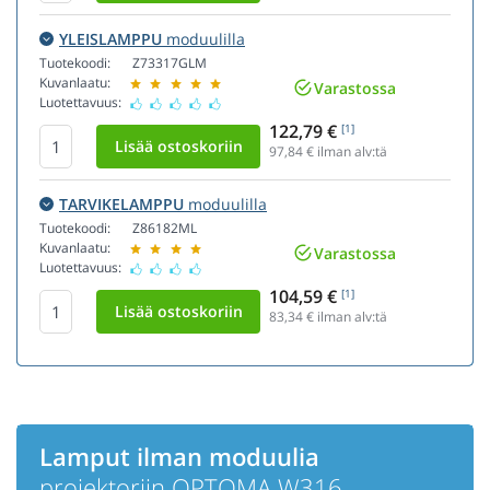
YLEISLAMPPU
moduulilla
Tuotekoodi:
Z73317GLM
Kuvanlaatu:
Varastossa
Luotettavuus:
122,79 €
[1]
97,84
€ ilman alv:tä
TARVIKELAMPPU
moduulilla
Tuotekoodi:
Z86182ML
Kuvanlaatu:
Varastossa
Luotettavuus:
104,59 €
[1]
83,34
€ ilman alv:tä
Lamput ilman moduulia
projektoriin OPTOMA W316