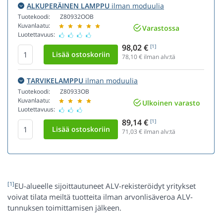
ALKUPERÄINEN LAMPPU
ilman moduulia
Tuotekoodi:
Z80932OOB
Kuvanlaatu:
Varastossa
Luotettavuus:
98,02 €
[1]
78,10
€ ilman alv:tä
TARVIKELAMPPU
ilman moduulia
Tuotekoodi:
Z80933OB
Kuvanlaatu:
Ulkoinen varasto
Luotettavuus:
89,14 €
[1]
71,03
€ ilman alv:tä
[1]
EU-alueelle sijoittautuneet ALV-rekisteröidyt yritykset
voivat tilata meiltä tuotteita ilman arvonlisäveroa ALV-
tunnuksen toimittamisen jälkeen.