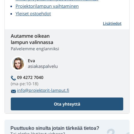
Projektorilampun vaihtaminen
Yleiset ostoehdot
Lisätiedot
Autamme oikean
lampun valinnassa
Palvelemme englanniksi
Eva
asiakaspalvelu
09 4272 7040
(ma-pe:10-18)
info@projektorit-lamput.fi
Ota yhteyttä
Puuttuuko sinulta jotain tärkeää tietoa?
Tai oletko löytänyt virheen?