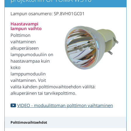
Lampun osanumero: SP.8VH01GC01
Haastavampi
lampun vaihto
Polttimon
vaihtaminen
alkuperäiseen
lamppumoduuliin on
haastavampaa kuin
koko
lamppumoduulin
vaihtaminen. Voit
valita kahden polttimovaihtoehdon väliltä:
alkuperäinen tai tarvikepolttimo.
VIDEO - moduulittoman polttimon vaihtaminen
Polttimovaihtoehdot