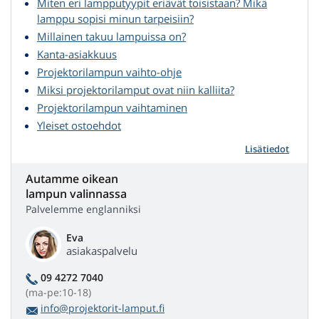
Miten eri lampputyypit eriävät toisistaan? Mikä
lamppu sopisi minun tarpeisiin?
Millainen takuu lampuissa on?
Kanta-asiakkuus
Projektorilampun vaihto-ohje
Miksi projektorilamput ovat niin kalliita?
Projektorilampun vaihtaminen
Yleiset ostoehdot
Lisätiedot
Autamme oikean
lampun valinnassa
Palvelemme englanniksi
Eva
asiakaspalvelu
09 4272 7040
(ma-pe:10-18)
info@projektorit-lamput.fi