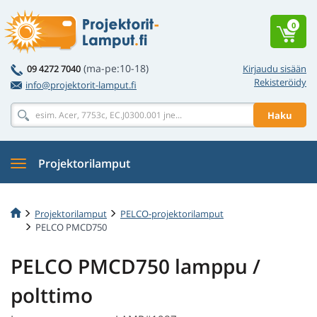
0
(ma-pe:10-18)
09 4272 7040
Kirjaudu sisään
Rekisteröidy
info@projektorit-lamput.fi
Haku
Projektorilamput
Projektorilamput
PELCO-projektorilamput
PELCO PMCD750
PELCO PMCD750 lamppu /
polttimo