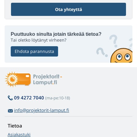
Ota yhteyttä
Puuttuuko sinulta jotain tärkeää tietoa?
Tai oletko löytänyt virheen?
Ehdota parannusta
09 4272 7040
(ma-pe:10-18)
info@projektorit-lamput.fi
Tietoa
Asiakastuki