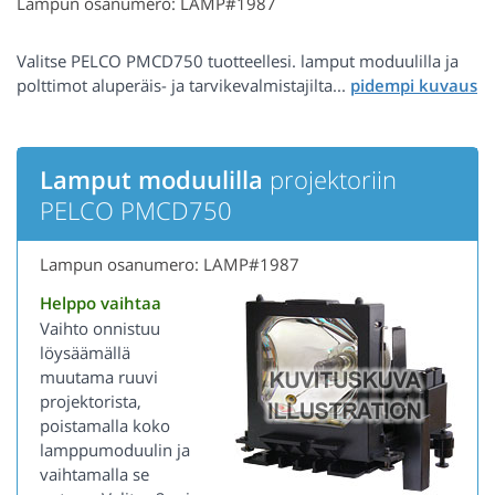
Lampun osanumero: LAMP#1987
Valitse PELCO PMCD750 tuotteellesi. lamput moduulilla ja
polttimot aluperäis- ja tarvikevalmistajilta...
Lamput moduulilla
projektoriin
PELCO PMCD750
Lampun osanumero: LAMP#1987
Helppo vaihtaa
Vaihto onnistuu
löysäämällä
muutama ruuvi
projektorista,
poistamalla koko
lamppumoduulin ja
vaihtamalla se