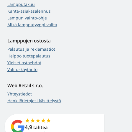
Lampputakuu
Kanta-asiakasalennus
Lampun vaihto-ohje
Mikä lampputyyppi valita
Lamppujen ostosta
Palautus ja reklamaatiot
Helppo tuotepalautus
Yleiset ostoehdot
Valituskäytäntö
Web Retail s.r.o.
Yhteystiedot
Henkilötietojesi käsittelystä
4,9
tähteä