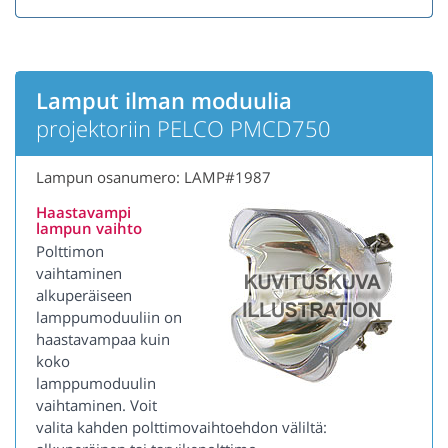
Lamput ilman moduulia
projektoriin PELCO PMCD750
Lampun osanumero: LAMP#1987
Haastavampi
lampun vaihto
Polttimon
vaihtaminen
alkuperäiseen
lamppumoduuliin on
haastavampaa kuin
koko
lamppumoduulin
vaihtaminen. Voit
valita kahden polttimovaihtoehdon väliltä: