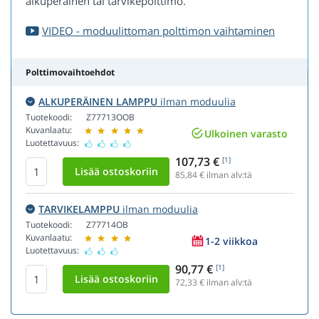
alkuperäinen tai tarvikepolttimo.
VIDEO - moduulittoman polttimon vaihtaminen
Polttimovaihtoehdot
ALKUPERÄINEN LAMPPU
ilman moduulia
Tuotekoodi:
Z77713OOB
Kuvanlaatu:
Ulkoinen varasto
Luotettavuus:
107,73 €
[1]
85,84
€ ilman alv:tä
TARVIKELAMPPU
ilman moduulia
Tuotekoodi:
Z77714OB
Kuvanlaatu:
1-2 viikkoa
Luotettavuus:
90,77 €
[1]
72,33
€ ilman alv:tä