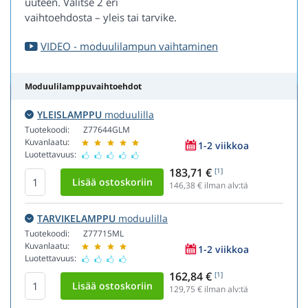
uuteen. Valitse 2 eri
vaihtoehdosta – yleis tai tarvike.
VIDEO - moduulilampun vaihtaminen
Moduulilamppuvaihtoehdot
YLEISLAMPPU
moduulilla
Tuotekoodi:
Z77644GLM
Kuvanlaatu:
1-2 viikkoa
Luotettavuus:
183,71 €
[1]
146,38
€ ilman alv:tä
TARVIKELAMPPU
moduulilla
Tuotekoodi:
Z77715ML
Kuvanlaatu:
1-2 viikkoa
Luotettavuus:
162,84 €
[1]
129,75
€ ilman alv:tä