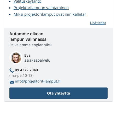
Valituskäytäntö
Projektorilampun vaihtaminen
Miksi projektorilamput ovat niin kalliita?
Lisätiedot
Autamme oikean
lampun valinnassa
Palvelemme englanniksi
Eva
asiakaspalvelu
09 4272 7040
(ma-pe:10-18)
info@projektorit-lamput.fi
Ota yhteyttä