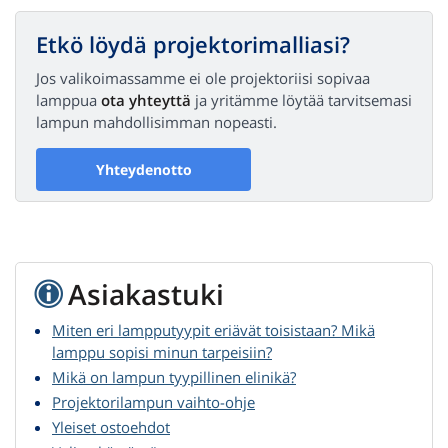
Etkö löydä projektorimalliasi?
Jos valikoimassamme ei ole projektoriisi sopivaa
lamppua
ota yhteyttä
ja yritämme löytää tarvitsemasi
lampun mahdollisimman nopeasti.
Yhteydenotto
Asiakastuki
Miten eri lampputyypit eriävät toisistaan? Mikä
lamppu sopisi minun tarpeisiin?
Mikä on lampun tyypillinen elinikä?
Projektorilampun vaihto-ohje
Yleiset ostoehdot