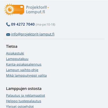
09 4272 7040
(ma-pe:10-18)
info@projektorit-lamput.fi
Tietoa
Asiakastuki
Lampputakuu
Kanta-asiakasalennus
Lampun vaihto-ohje
Mikä lampputyyppi valita
Lamppujen ostosta
Palautus ja reklamaatiot
Helppo tuotepalautus
Yleiset ostoehdot