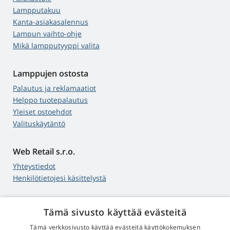
Lampputakuu
Kanta-asiakasalennus
Lampun vaihto-ohje
Mikä lampputyyppi valita
Lamppujen ostosta
Palautus ja reklamaatiot
Helppo tuotepalautus
Yleiset ostoehdot
Valituskäytäntö
Web Retail s.r.o.
Yhteystiedot
Henkilötietojesi käsittelystä
Tämä sivusto käyttää evästeitä
4,9
tähteä
Tämä verkkosivusto käyttää evästeitä käyttökokemuksen