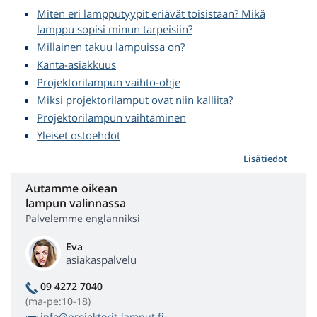
Miten eri lampputyypit eriävät toisistaan? Mikä
lamppu sopisi minun tarpeisiin?
Millainen takuu lampuissa on?
Kanta-asiakkuus
Projektorilampun vaihto-ohje
Miksi projektorilamput ovat niin kalliita?
Projektorilampun vaihtaminen
Yleiset ostoehdot
Lisätiedot
Autamme oikean
lampun valinnassa
Palvelemme englanniksi
Eva
asiakaspalvelu
09 4272 7040
(ma-pe:10-18)
info@projektorit-lamput.fi