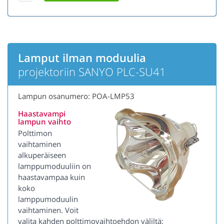
Lamput ilman moduulia
projektoriin SANYO PLC-SU41
Lampun osanumero: POA-LMP53
Haastavampi
lampun vaihto
Polttimon
vaihtaminen
alkuperäiseen
lamppumoduuliin on
haastavampaa kuin
koko
lamppumoduulin
vaihtaminen. Voit
valita kahden polttimovaihtoehdon väliltä: