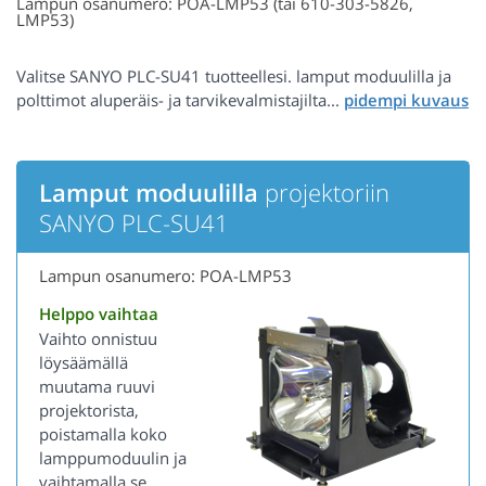
Lampun osanumero: POA-LMP53 (tai 610-303-5826,
LMP53)
Valitse SANYO PLC-SU41 tuotteellesi. lamput moduulilla ja
polttimot aluperäis- ja tarvikevalmistajilta...
Lamput moduulilla
projektoriin
SANYO PLC-SU41
Lampun osanumero: POA-LMP53
Helppo vaihtaa
Vaihto onnistuu
löysäämällä
muutama ruuvi
projektorista,
poistamalla koko
lamppumoduulin ja
vaihtamalla se