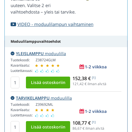
uuteen. Valitse 2 eri
vaihtoehdosta – yleis tai tarvike.
VIDEO - moduulilampun vaihtaminen
Moduulilamppuvaihtoehdot
YLEISLAMPPU
moduulilla
Tuotekoodi:
Z38724GLM
Kuvanlaatu:
1-2 viikkoa
Luotettavuus:
152,38 €
[1]
121,42
€ ilman alv:tä
TARVIKELAMPPU
moduulilla
Tuotekoodi:
Z39692ML
Kuvanlaatu:
1-2 viikkoa
Luotettavuus:
108,77 €
[1]
86,67
€ ilman alv:tä