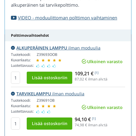
alkuperäinen tai tarvikepolttimo.
VIDEO - moduulittoman polttimon vaihtaminen
Polttimovaihtoehdot
ALKUPERÄINEN LAMPPU
ilman moduulia
Tuotekoodi:
Z39693OOB
Kuvanlaatu:
Ulkoinen varasto
Luotettavuus:
109,21 €
[1]
87,02
€ ilman alv:tä
TARVIKELAMPPU
ilman moduulia
Tuotekoodi:
Z39691OB
Kuvanlaatu:
Ulkoinen varasto
Luotettavuus:
94,10 €
[1]
74,98
€ ilman alv:tä