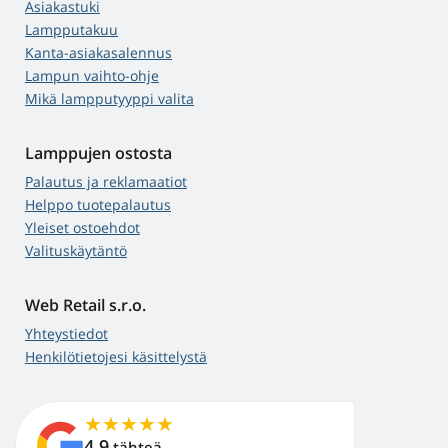
Asiakastuki
Lampputakuu
Kanta-asiakasalennus
Lampun vaihto-ohje
Mikä lampputyyppi valita
Lamppujen ostosta
Palautus ja reklamaatiot
Helppo tuotepalautus
Yleiset ostoehdot
Valituskäytäntö
Web Retail s.r.o.
Yhteystiedot
Henkilötietojesi käsittelystä
4,9
tähteä