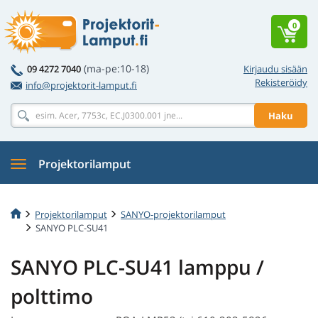
0
(ma-pe:10-18)
09 4272 7040
Kirjaudu sisään
Rekisteröidy
info@projektorit-lamput.fi
Haku
Projektorilamput
Projektorilamput
SANYO-projektorilamput
SANYO PLC-SU41
SANYO PLC-SU41 lamppu /
polttimo