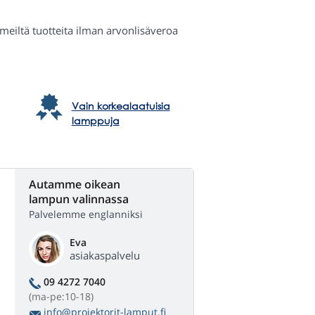
a meiltä tuotteita ilman arvonlisäveroa
Vain korkealaatuisia
lamppuja
Autamme oikean
lampun valinnassa
Palvelemme englanniksi
Eva
asiakaspalvelu
09 4272 7040
(ma-pe:10-18)
info@projektorit-lamput.fi