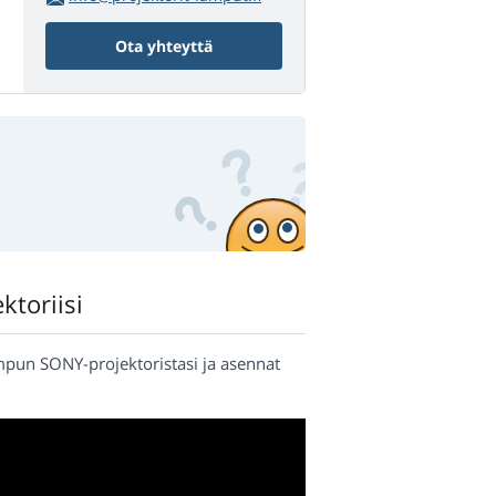
Ota yhteyttä
ktoriisi
ampun SONY-projektoristasi ja asennat