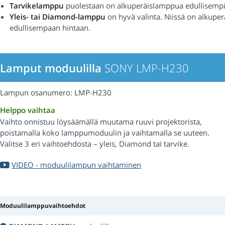
Tarvikelamppu
puolestaan on alkuperäislamppua edullisempi
Yleis- tai Diamond-lamppu
on hyvä valinta. Niissä on alkupe
edullisempaan hintaan.
Lamput moduulilla
SONY LMP-H230
Lampun osanumero: LMP-H230
Helppo vaihtaa
Vaihto onnistuu löysäämällä muutama ruuvi projektorista,
poistamalla koko lamppumoduulin ja vaihtamalla se uuteen.
Valitse 3 eri vaihtoehdosta – yleis, Diamond tai tarvike.
VIDEO - moduulilampun vaihtaminen
Moduulilamppuvaihtoehdot