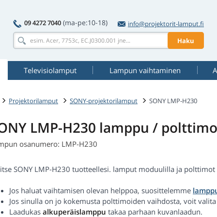
(ma-pe:10-18)
09 4272 7040
info@projektorit-lamput.fi
Haku
Televisiolamput
Lampun vaihtaminen
A
Projektorilamput
SONY-projektorilamput
SONY LMP-H230
ONY LMP-H230 lamppu / polttim
mpun osanumero: LMP-H230
itse SONY LMP-H230 tuotteellesi. lamput moduulilla ja polttimot al
Jos haluat vaihtamisen olevan helppoa, suosittelemme
lamppu
Jos sinulla on jo kokemusta polttimoiden vaihdosta, voit valit
Laadukas
alkuperäislamppu
takaa parhaan kuvanlaadun.