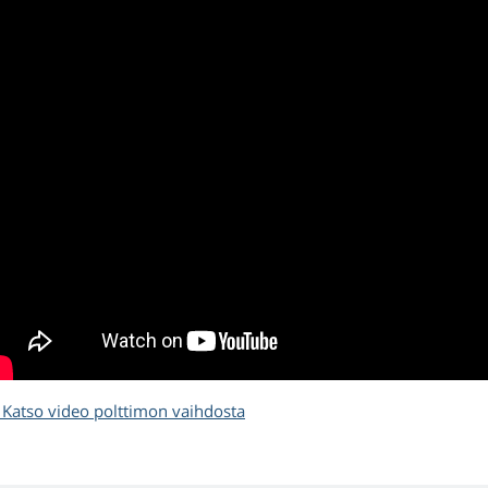
Katso video polttimon vaihdosta