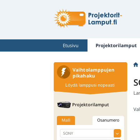
Etusivu
Projektorilamput
Vaihtolamppujen
pikahaku
S
Löydä lamppusi nopeasti
La
Projektorilamput
Val
Malli
Osanumero