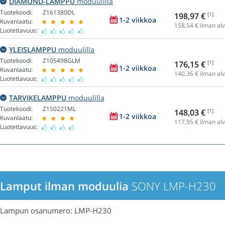
DIAMOND-LAMPPU
moduulilla
Tuotekoodi:
Z161380DL
198,97 €
[1]
1-2 viikkoa
Kuvanlaatu:
158,54
€ ilman alv
Luotettavuus:
YLEISLAMPPU
moduulilla
Tuotekoodi:
Z105498GLM
176,15 €
[1]
1-2 viikkoa
Kuvanlaatu:
140,36
€ ilman alv
Luotettavuus:
TARVIKELAMPPU
moduulilla
Tuotekoodi:
Z150221ML
148,03 €
[1]
1-2 viikkoa
Kuvanlaatu:
117,95
€ ilman alv
Luotettavuus:
Lamput ilman moduulia
SONY LMP-H230
Lampun osanumero: LMP-H230