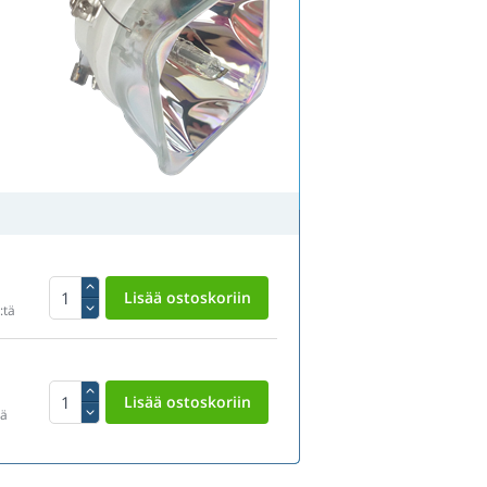
:tä
tä