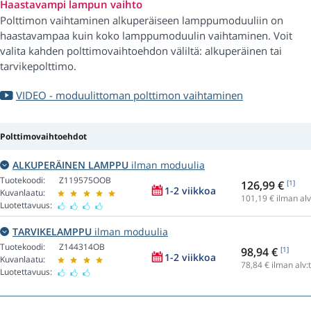
Haastavampi lampun vaihto
Polttimon vaihtaminen alkuperäiseen lamppumoduuliin on
haastavampaa kuin koko lamppumoduulin vaihtaminen. Voit
valita kahden polttimovaihtoehdon väliltä: alkuperäinen tai
tarvikepolttimo.
VIDEO - moduulittoman polttimon vaihtaminen
Polttimovaihtoehdot
ALKUPERÄINEN LAMPPU
ilman moduulia
Tuotekoodi:
Z119575OOB
126,99 €
[1]
1-2 viikkoa
Kuvanlaatu:
101,19
€ ilman alv
Luotettavuus:
TARVIKELAMPPU
ilman moduulia
Tuotekoodi:
Z144314OB
98,94 €
[1]
1-2 viikkoa
Kuvanlaatu:
78,84
€ ilman alv:
Luotettavuus: