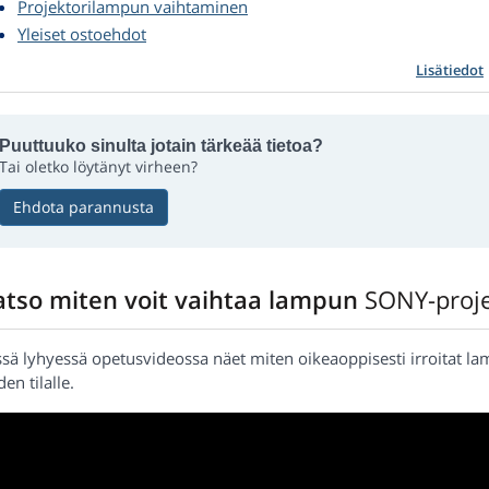
Projektorilampun vaihtaminen
Yleiset ostoehdot
Lisätiedot
Puuttuuko sinulta jotain tärkeää tietoa?
Tai oletko löytänyt virheen?
Ehdota parannusta
atso miten voit vaihtaa lampun
SONY-proje
ssä lyhyessä opetusvideossa näet miten oikeaoppisesti irroitat l
en tilalle.