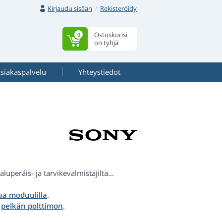
Kirjaudu sisään
Rekisteröidy
Ostoskorisi
0
on tyhjä
siakaspalvelu
Yhteystiedot
o
uperäis- ja tarvikevalmistajilta...
a moduulilla
.
a
pelkän polttimon
.