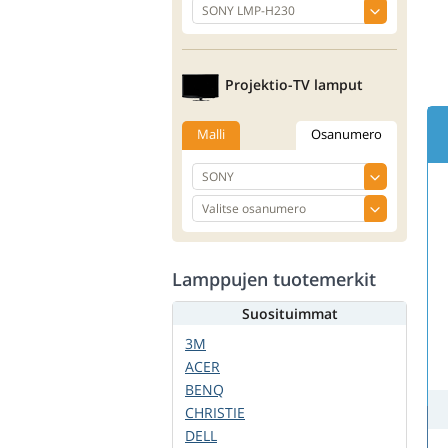
Projektio-TV lamput
Malli
Osanumero
Lamppujen tuotemerkit
Suosituimmat
3M
ACER
BENQ
CHRISTIE
DELL