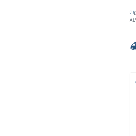
[1]
E
AL