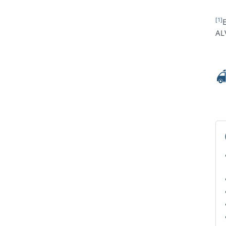
[1]
E
AL