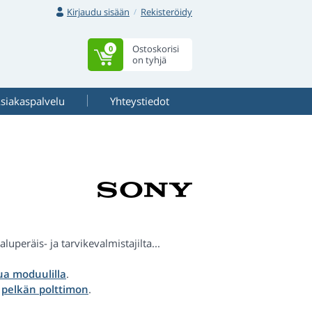
Kirjaudu sisään
Rekisteröidy
Ostoskorisi
0
on tyhjä
siakaspalvelu
Yhteystiedot
o
uperäis- ja tarvikevalmistajilta...
a moduulilla
.
a
pelkän polttimon
.