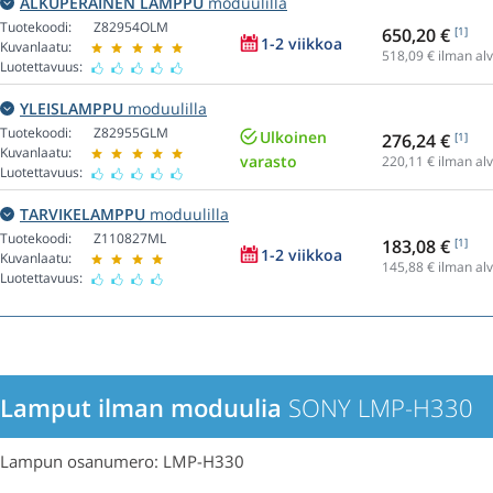
ALKUPERÄINEN LAMPPU
moduulilla
Tuotekoodi:
Z82954OLM
650,20 €
[1]
1-2 viikkoa
Kuvanlaatu:
518,09
€ ilman alv
Luotettavuus:
YLEISLAMPPU
moduulilla
Tuotekoodi:
Z82955GLM
Ulkoinen
276,24 €
[1]
Kuvanlaatu:
varasto
220,11
€ ilman alv
Luotettavuus:
TARVIKELAMPPU
moduulilla
Tuotekoodi:
Z110827ML
183,08 €
[1]
1-2 viikkoa
Kuvanlaatu:
145,88
€ ilman alv
Luotettavuus:
Lamput ilman moduulia
SONY LMP-H330
Lampun osanumero: LMP-H330