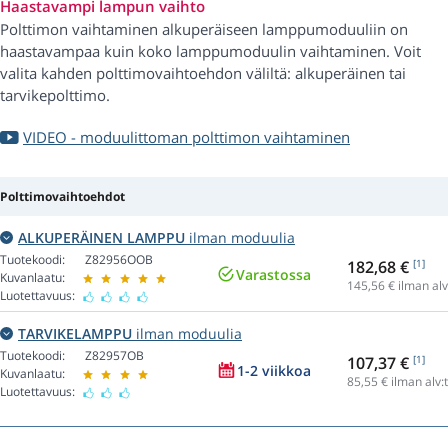
Haastavampi lampun vaihto
Polttimon vaihtaminen alkuperäiseen lamppumoduuliin on
haastavampaa kuin koko lamppumoduulin vaihtaminen. Voit
valita kahden polttimovaihtoehdon väliltä: alkuperäinen tai
tarvikepolttimo.
VIDEO - moduulittoman polttimon vaihtaminen
Polttimovaihtoehdot
ALKUPERÄINEN LAMPPU
ilman moduulia
Tuotekoodi:
Z82956OOB
182,68 €
[1]
Varastossa
Kuvanlaatu:
145,56
€ ilman alv
Luotettavuus:
TARVIKELAMPPU
ilman moduulia
Tuotekoodi:
Z82957OB
107,37 €
[1]
1-2 viikkoa
Kuvanlaatu:
85,55
€ ilman alv:
Luotettavuus: