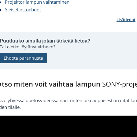
Projektorilampun vaihtaminen
Yleiset ostoehdot
Lisätiedot
Puuttuuko sinulta jotain tärkeää tietoa?
Tai oletko löytänyt virheen?
Ehdota parannusta
atso miten voit vaihtaa lampun
SONY-proje
ssä lyhyessä opetusvideossa näet miten oikeaoppisesti irroitat l
en tilalle.