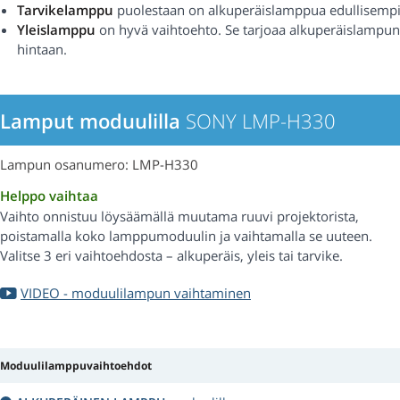
Tarvikelamppu
puolestaan on alkuperäislamppua edullisempi
Yleislamppu
on hyvä vaihtoehto. Se tarjoaa alkuperäislampu
hintaan.
Lamput moduulilla
SONY LMP-H330
Lampun osanumero: LMP-H330
Helppo vaihtaa
Vaihto onnistuu löysäämällä muutama ruuvi projektorista,
poistamalla koko lamppumoduulin ja vaihtamalla se uuteen.
Valitse 3 eri vaihtoehdosta – alkuperäis, yleis tai tarvike.
VIDEO - moduulilampun vaihtaminen
Moduulilamppuvaihtoehdot