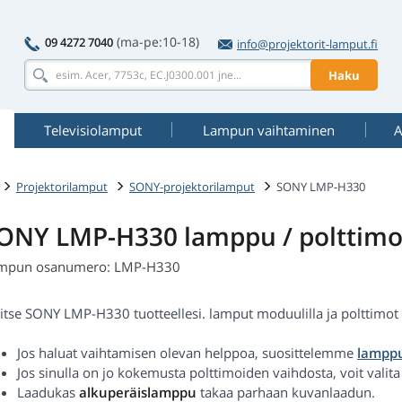
(ma-pe:10-18)
09 4272 7040
info@projektorit-lamput.fi
Haku
Televisiolamput
Lampun vaihtaminen
A
Projektorilamput
SONY-projektorilamput
SONY LMP-H330
ONY LMP-H330 lamppu / polttim
mpun osanumero: LMP-H330
itse SONY LMP-H330 tuotteellesi. lamput moduulilla ja polttimot al
Jos haluat vaihtamisen olevan helppoa, suosittelemme
lamppu
Jos sinulla on jo kokemusta polttimoiden vaihdosta, voit valit
Laadukas
alkuperäislamppu
takaa parhaan kuvanlaadun.