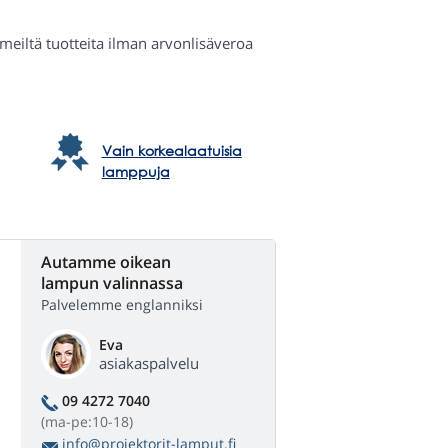
a meiltä tuotteita ilman arvonlisäveroa
Vain korkealaatuisia
lamppuja
Autamme oikean
lampun valinnassa
Palvelemme englanniksi
Eva
asiakaspalvelu
09 4272 7040
(ma-pe:10-18)
info@projektorit-lamput.fi