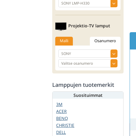
Projektio-TV lamput
Malli
Osanumero
Lamppujen tuotemerkit
Suosituimmat
3M
ACER
BENQ
CHRISTIE
DELL