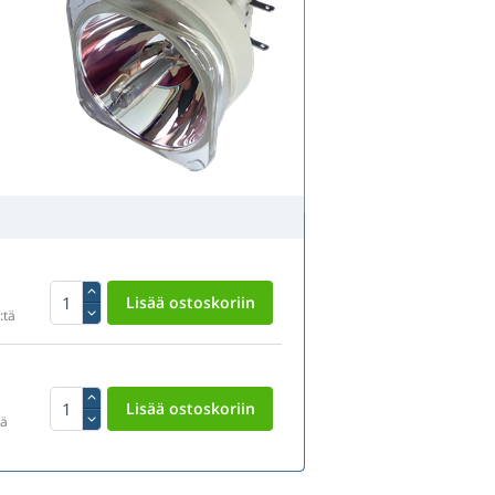
:tä
tä