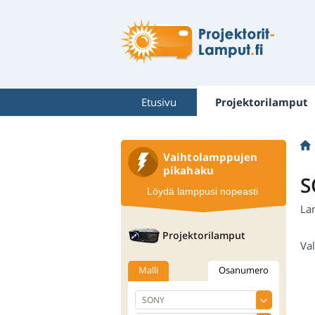
Etusivu
Projektorilamput
Vaihtolamppujen
pikahaku
S
Löydä lamppusi nopeasti
La
Projektorilamput
Val
Malli
Osanumero