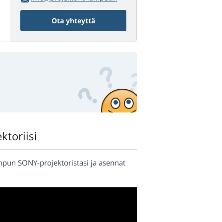
Ota yhteyttä
ktoriisi
ampun SONY-projektoristasi ja asennat