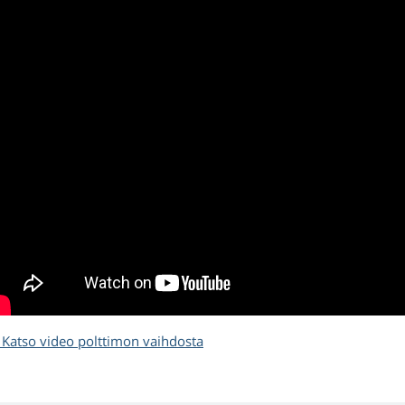
Katso video polttimon vaihdosta